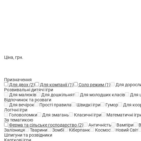
Ціна, грн.
Призначення
Для двох
(2)
Для компанії
(1)
Соло режим
(1)
Для доросл
Розвивальні дитячі ігри
Для малюків
Для дошкільнят
Для молодших класів
Для 
Відпочинок та розваги
Для вечірок
Прості правила
Швидкі ігри
Гумор
Для коор
Логічні ігри
Головоломки
Для змагань
Класичні ігри
Математичні ігр
За тематикою
Ферма та сільське господарство
(2)
Античність
Вампіри
В
Залізниця
Тварини
Зомбі
Кіберпанк
Космос
Новий Світ
Шпигуни та розвідники
Карткові ігри