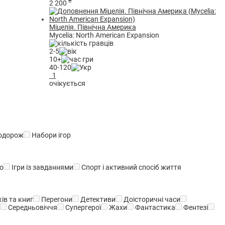
₴
2 200
Міцелія. Північна Америка
Mycelia: North American Expansion
2-5
10+
40-120
1
очікується
одорож
Набори ігор
о
Ігри із завданнями
Спорт і активний спосіб життя
ів та книг
Перегони
Детективи
Доісторичні часи
и
Середньовіччя
Супергерої
Жахи
Фантастика
Фентезі