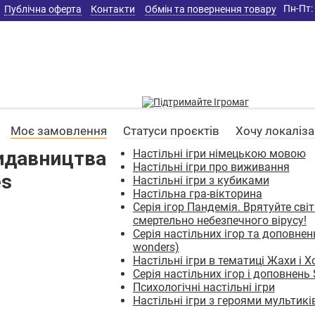
Пн-Пт: 
Публічна оферта
Контакти
Обмін та повернення товару
Моє замовлення
Статуси проєктів
Хочу локаліз
видавництва
Настільні ігри німецькою мовою
Настільні ігри про виживання
es
Настільні ігри з кубиками
Настільна гра-вікторина
Серія ігор Пандемія. Врятуйте світ
смертельно небезпечного вірусу!
Серія настільних ігор та доповнень
wonders)
Настільні ігри в тематиці Жахи і 
Серія настільних ігор і доповнен
Психологічні настільні ігри
Настільні ігри з героями мультикі