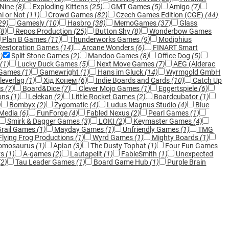
 Nine
(8)
Exploding Kittens
(25)
GMT Games
(5)
Amigo
(7)
i or Not
(11)
Crowd Games
(82)
Czech Games Edition (CGE)
(44)
29)
Gamesly
(10)
Hasbro
(38)
MemoGames
(37)
Glass
(8)
Repos Production
(25)
Button Shy
(8)
Wonderbow Games
Plan B Games
(11)
Thunderworks Games
(9)
Modiphius
estoration Games
(14)
Arcane Wonders
(6)
FINART Smart
2)
Split Stone Games
(2)
Mandoo Games
(8)
Office Dog
(5)
y
(1)
Lucky Duck Games
(5)
Next Move Games
(7)
AEG (Alderac
 Games
(1)
Gamewright
(1)
Hans im Gluck
(14)
Wyrmgold GmbH
leverlag
(1)
Хід Конем
(6)
Indie Boards and Cards
(10)
Catch Up
es
(7)
Board&Dice
(7)
Clever Mojo Games
(1)
Eggertspiele
(6)
ons
(1)
Lelekan
(2)
Little Rocket Games
(2)
Boardcubator
(1)
)
Bombyx
(2)
Zygomatic
(4)
Ludus Magnus Studio
(4)
Blue
eMedia
(6)
FunForge
(4)
Fabled Nexus
(2)
Pearl Games
(1)
Smirk & Dagger Games
(3)
LOKI
(2)
Keymaster Games
(4)
Grail Games
(1)
Mayday Games
(1)
Unfriendly Games
(1)
TMG
Flying Frog Productions
(1)
Wyrd Games
(1)
Mighty Boards
(1)
omosaurus
(1)
Аріал
(3)
The Dusty Tophat
(1)
Four Fun Games
rs
(1)
A-games
(2)
Lautapelit
(1)
FableSmith
(1)
Unexpected
(2)
Tau Leader Games
(1)
Board Game Hub
(1)
Purple Brain