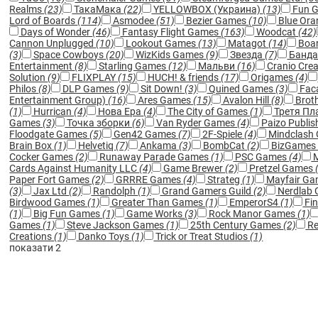
Realms
(23)
ТакаМака
(22)
YELLOWBOX (Украина)
(13)
Fun 
Lord of Boards
(114)
Asmodee
(51)
Bezier Games
(10)
Blue Or
Days of Wonder
(46)
Fantasy Flight Games
(163)
Woodcat
(42)
Cannon Unplugged
(10)
Lookout Games
(13)
Matagot
(14)
Boa
(3)
Space Cowboys
(20)
WizKids Games
(9)
Звезда
(7)
Банда
Entertainment
(8)
Starling Games
(12)
Мальви
(16)
Cranio Cre
Solution
(9)
FLIXPLAY
(15)
HUCH! & friends
(17)
Origames
(4)
Philos
(8)
DLP Games
(9)
Sit Down!
(3)
Quined Games
(3)
Fac
Entertainment Group)
(16)
Ares Games
(15)
Avalon Hill
(8)
Brot
(1)
Hurrican
(4)
Нова Ера
(4)
The City of Games
(1)
Третя Пл
Games
(3)
Точка зборки
(6)
Van Ryder Games
(4)
Paizo Publis
Floodgate Games
(5)
Gen42 Games
(7)
2F-Spiele
(4)
Mindclash
Brain Box
(1)
Helvetiq
(7)
Ankama
(3)
BombCat
(2)
BizGame
Cocker Games
(2)
Runaway Parade Games
(1)
PSC Games
(4)
M
Cards Against Humanity LLC
(4)
Game Brewer
(2)
Pretzel Games
Paper Fort Games
(2)
GRRRE Games
(4)
Strateg
(1)
Mayfair G
(3)
Jax Ltd
(2)
Randolph
(1)
Grand Gamers Guild
(2)
Nerdlab
Birdwood Games
(1)
Greater Than Games
(1)
EmperorS4
(1)
Fin
(1)
Big Fun Games
(1)
Game Works
(3)
Rock Manor Games
(1)
Games
(1)
Steve Jackson Games
(1)
25th Century Games
(2)
R
Creations
(1)
Danko Toys
(1)
Trick or Treat Studios
(1)
показати 2