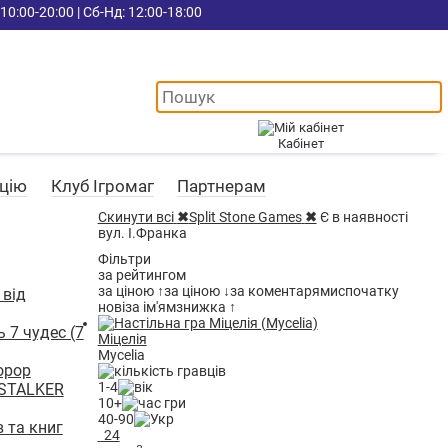
10:00-20:00 | Сб-Нд: 12:00-18:00
Кабінет
ацію
Клуб Ігромаг
Партнерам
Скинути всі
✖
Split Stone Games
✖
Є в наявності
вул. І.Франка
Фільтри
за рейтингом
за ціною ↑
за ціною ↓
за коментарями
спочатку
 від
нові
за ім'ям
знижка ↑
 7 чудес (7
Міцелія
Mycelia
Хорор
1-4
ь STALKER
10+
40-90
в та книг
24