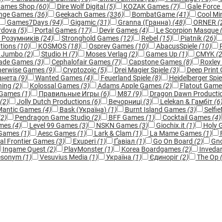
Games Shop
(60)
Dire Wolf Digital
(5)
KOZAK Games
(7)
Gale Force
ange Games
(36)
Geekach Games
(336)
BombatGame
(41)
Cool Min
Games7Days
(94)
Gigamic
(31)
Granna (Гранна)
(48)
ORNER
(
rdova
(5)
Portal Games
(17)
Devir Games
(4)
Le Scorpion Masque
 Розумників
(24)
Stronghold Games
(12)
Rebel
(15)
Piatnik
(26)
ations
(10)
KOSMOS
(18)
Osprey Games
(10)
AbacusSpiele
(10)
R
Jumbo
(2)
Studio H
(7)
Moses Verlag
(2)
Games Up
(1)
CMYK
(
ade Games
(3)
Cephalofair Games
(7)
Capstone Games
(8)
Roxle
herwise Games
(9)
Cryptozoic
(5)
Drei Magier Spiele
(3)
Deep Print
анета
(9)
Wanted Games
(4)
Feuerland Spiele
(8)
Heidelberger Spie
hing
(2)
Kolossal Games
(3)
Adams Apple Games
(2)
Flatout Gam
 Games
(1)
Правильные Игры
(6)
M87
(9)
Dragon Dawn Producti
s
(2)
Jolly Dutch Productions
(6)
Вечорниці
(3)
Lelekan & Гамбіт
(6
antic Games
(4)
Bask (Україна)
(1)
Burnt Island Games
(3)
Selfi
(2)
Pendragon Game Studio
(2)
BFF Games
(1)
Cocktail Games
(4)
ames
(4)
Level 99 Games
(3)
NSKN Games
(3)
Giochix.it
(1)
Holy 
 Games
(1)
Aesc Games
(1)
Lark & Clam
(1)
La Mame Games
(1)
al Frontier Games
(3)
Exuperi
(1)
Ґавіал
(1)
Go On Board
(2)
Gn
Ingame Quest
(2)
PlayMonster
(1)
Korea Boardgames
(2)
Inveda
esonym
(1)
Vesuvius Media
(1)
Україна
(1)
Єдиноріг
(2)
The Op