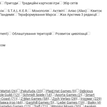
і
Пригоди
Традиційні карткові ігри
Збір сетів
ін
S.T.A.L.K.E.R.
Монополія
Актівіті
Аліас (Alias)
Квиток
Пандемія
Тераформування Марса
Жах Аркгема 3 редакції
ement)
Облаштування територій
Розвиток цивілізації
ком
Mattel
(26)
Pakufuda
(20)
Plaid Hat Games
(9)
Delicious
ble Guild
(12)
Schmidt Spiele
(14)
Aporta Games
(2)
Smart
e Coast
(71)
Z-Man Games
(58)
Zoch Verlag
(28)
Ігромаг
(229)
авка ігор
(44)
Garphill Games
(5)
Leder Games
(19)
Baiky
(4)
Gamelyn Games
(12)
Trefl
(71)
Winning Moves
(30)
Awaken