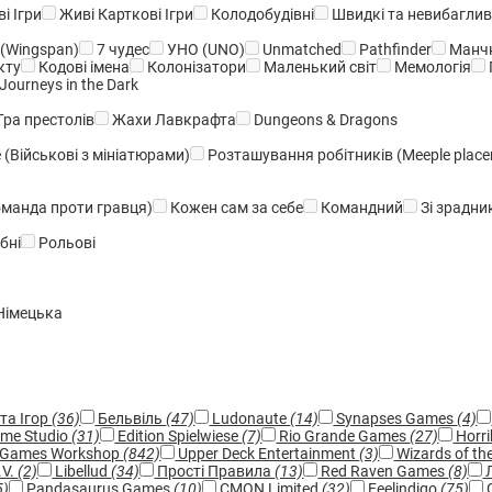
і Ігри
Живі Карткові Ігри
Колодобудівні
Швидкі та невибаглив
(Wingspan)
7 чудес
УНО (UNO)
Unmatched
Pathfinder
Манчк
кту
Кодові імена
Колонізатори
Маленький світ
Мемологія
Journeys in the Dark
Гра престолів
Жахи Лавкрафта
Dungeons & Dragons
(Військові з мініатюрами)
Розташування робітників (Meeple plac
манда проти гравця)
Кожен сам за себе
Командний
Зі зрадни
бні
Рольові
Німецька
та Ігор
(36)
Бельвіль
(47)
Ludonaute
(14)
Synapses Games
(4)
me Studio
(31)
Edition Spielwiese
(7)
Rio Grande Games
(27)
Horri
Games Workshop
(842)
Upper Deck Entertainment
(3)
Wizards of th
.V.
(2)
Libellud
(34)
Прості Правила
(13)
Red Raven Games
(8)
Л
5)
Pandasaurus Games
(10)
CMON Limited
(32)
Feelindigo
(75)