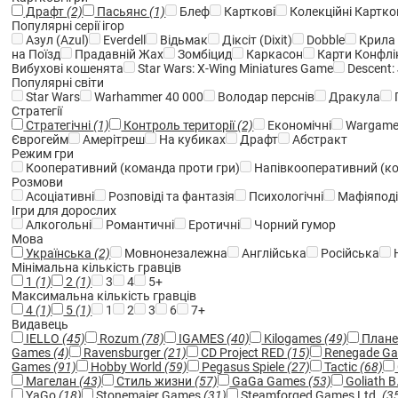
Драфт
(2)
Пасьянс
(1)
Блеф
Карткові
Колекційні Картков
Популярні серії ігор
Азул (Azul)
Everdell
Відьмак
Діксіт (Dixit)
Dobble
Крила 
на Поїзд
Прадавній Жах
Зомбіцид
Каркасон
Карти Конфлі
Вибухові кошенята
Star Wars: X-Wing Miniatures Game
Descent: 
Популярні світи
Star Wars
Warhammer 40 000
Володар перснів
Дракула
Стратегії
Стратегічні
(1)
Контроль території
(2)
Економічні
Wargame 
Єврогейм
Амерітреш
На кубиках
Драфт
Абстракт
Режим гри
Кооперативний (команда проти гри)
Напівкооперативний (ко
Розмови
Асоціативні
Розповіді та фантазія
Психологічні
Мафіяподі
Ігри для дорослих
Алкогольні
Романтичні
Еротичні
Чорний гумор
Мова
Українська
(2)
Мовнонезалежна
Англійська
Російська
Мінімальна кількість гравців
1
(1)
2
(1)
3
4
5+
Максимальна кількість гравців
4
(1)
5
(1)
1
2
3
6
7+
Видавець
IELLO
(45)
Rozum
(78)
IGAMES
(40)
Kilogames
(49)
Плане
Games
(4)
Ravensburger
(21)
CD Project RED
(15)
Renegade Ga
Games
(91)
Hobby World
(59)
Pegasus Spiele
(27)
Tactic
(68)
Магелан
(43)
Стиль жизни
(57)
GaGa Games
(53)
Goliath B
YaGo
(18)
Stonemaier Games
(31)
Steamforged Games Ltd.
(3