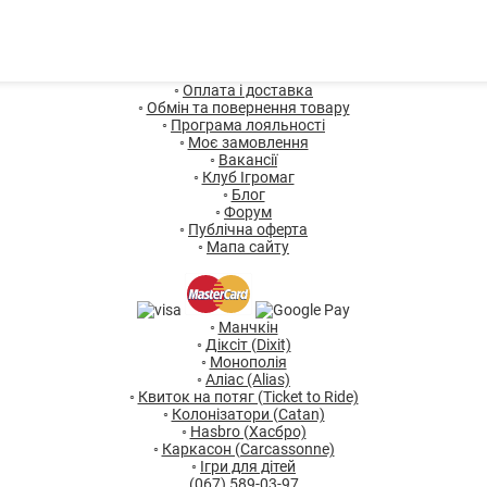
◦
Оплата і доставка
◦
Обмін та повернення товару
◦
Програма лояльності
◦
Моє замовлення
◦
Вакансії
◦
Клуб Ігромаг
◦
Блог
◦
Форум
◦
Публічна оферта
◦
Мапа сайту
◦
Манчкін
◦
Діксіт (Dixit)
◦
Монополія
◦
Аліас (Alias)
◦
Квиток на потяг (Ticket to Ride)
◦
Колонізатори (Catan)
◦
Hasbro (Хасбро)
◦
Каркасон (Carcassonne)
◦
Ігри для дітей
(067) 589-03-97