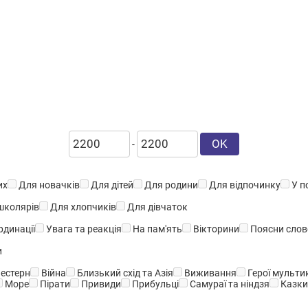
OK
-
их
Для новачків
Для дітей
Для родини
Для відпочинку
У п
школярів
Для хлопчиків
Для дівчаток
динації
Увага та реакція
На пам'ять
Вікторини
Поясни слов
и
естерн
Війна
Близький схід та Азія
Виживання
Герої мультик
Море
Пірати
Привиди
Прибульці
Самураї та ніндзя
Казк