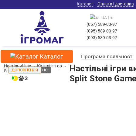
Каталог
Оплата і доставка
|
UA
ru
(067) 589-03-97
(095) 589-03-97
(093) 589-03-97
Каталог
Програма лояльності
Настільні ігри
Каталог ігор
Настільні ігри 
НАКЛАД ЗНИЩЕНО
ДОПОВНЕННЯ
Split Stone Games
Split Stone Gam