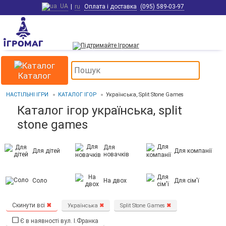
UA
|
ru
Оплата і доставка
(095) 589-03-97
Каталог
НАСТІЛЬНІ ІГРИ
КАТАЛОГ ІГОР
Українська, Split Stone Games
Каталог ігор українська, split
stone games
Для
Для дітей
Для компанії
новачків
Соло
На двох
Для сім'ї
Скинути всі
✖
Українська
✖
Split Stone Games
✖
Є в наявності вул. І.Франка