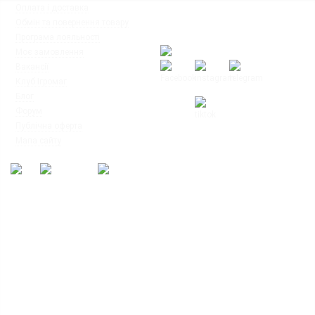
◦
Оплата і доставка
Ми працюємо:
◦
Обмін та повернення товару
Пн-Пт: з 10:00 до 20:00
◦
Програма лояльності
Сб-Нд: з 12:00 до 18:00
◦
Моє замовлення
◦
Вакансії
◦
Клуб Ігромаг
◦
Блог
◦
Форум
◦
Публічна оферта
© Інтернет-магазин настільних ігор
◦
Мапа сайту
"Ігромаг" 2008-2026