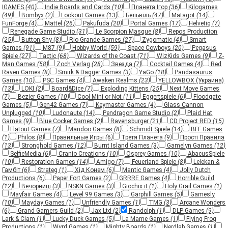
IGAMES
(40)
Indie Boards and Cards
(10)
Планета Ігор
(36)
Kilogames
(49)
Bombyx
(2)
Lookout Games
(13)
Бельвіль
(47)
Matagot
(14)
FunForge
(4)
Mattel
(26)
Pakufuda
(20)
Portal Games
(17)
Helvetiq
(7)
Renegade Game Studio
(31)
Le Scorpion Masque
(8)
Repos Production
(25)
Button Shy
(8)
Rio Grande Games
(27)
Zygomatic
(4)
Smart
Games
(91)
M87
(9)
Hobby World
(59)
Space Cowboys
(20)
Pegasus
Spiele
(27)
Tactic
(68)
Wizards of the Coast
(71)
WizKids Games
(9)
Z-
Man Games
(58)
Zoch Verlag
(28)
Звезда
(7)
Cocktail Games
(4)
Red
Raven Games
(8)
Smirk & Dagger Games
(3)
YaGo
(18)
Pandasaurus
Games
(10)
PSC Games
(4)
Awaken Realms
(23)
YELLOWBOX (Украина)
(13)
LOKI
(2)
Board&Dice
(7)
Exploding Kittens
(25)
Next Move Games
(7)
Bezier Games
(10)
Cool Mini or Not
(11)
Eggertspiele
(6)
Floodgate
Games
(5)
Gen42 Games
(7)
Keymaster Games
(4)
Glass Cannon
Unplugged
(10)
Ludonaute
(14)
Pendragon Game Studio
(2)
Plaid Hat
Games
(9)
Blue Cocker Games
(2)
Ravensburger
(21)
CD Project RED
(15)
Flatout Games
(7)
Mandoo Games
(8)
Schmidt Spiele
(14)
BFF Games
(1)
Philos
(8)
Правильные Игры
(6)
Третя Планета
(9)
Прості Правила
(13)
Stronghold Games
(12)
Burnt Island Games
(3)
Gamelyn Games
(12)
SelfieMedia
(6)
Cranio Creations
(10)
Osprey Games
(10)
AbacusSpiele
(10)
Restoration Games
(14)
Amigo
(7)
Feuerland Spiele
(8)
Lelekan &
Гамбіт
(6)
Strateg
(1)
Хід Конем
(6)
Mantic Games
(4)
Jolly Dutch
Productions
(6)
Paper Fort Games
(2)
GRRRE Games
(4)
Horrible Guild
(12)
Вечорниці
(3)
NSKN Games
(3)
Giochix.it
(1)
Holy Grail Games
(1)
Mayfair Games
(4)
Level 99 Games
(3)
Garphill Games
(5)
Gamesly
(10)
Mayday Games
(1)
Unfriendly Games
(1)
TMG
(3)
Arcane Wonders
(6)
Grand Gamers Guild
(2)
Jax Ltd
(2)
Randolph
(1)
DLP Games
(9)
Lark & Clam
(1)
Lucky Duck Games
(5)
La Mame Games
(1)
Flying Frog
Productions
(1)
Wyrd Games
(1)
Mighty Boards
(1)
Nerdlab Games
(1)