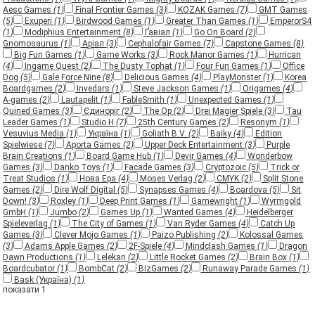
Aesc Games
(1)
Final Frontier Games
(3)
KOZAK Games
(7)
GMT Games
(5)
Exuperi
(1)
Birdwood Games
(1)
Greater Than Games
(1)
EmperorS4
(1)
Modiphius Entertainment
(8)
Ґавіал
(1)
Go On Board
(2)
Gnomosaurus
(1)
Аріал
(3)
Cephalofair Games
(7)
Capstone Games
(8)
Big Fun Games
(1)
Game Works
(3)
Rock Manor Games
(1)
Hurrican
(4)
Ingame Quest
(2)
The Dusty Tophat
(1)
Four Fun Games
(1)
Office
Dog
(5)
Gale Force Nine
(8)
Delicious Games
(4)
PlayMonster
(1)
Korea
Boardgames
(2)
Invedars
(1)
Steve Jackson Games
(1)
Origames
(4)
A-games
(2)
Lautapelit
(1)
FableSmith
(1)
Unexpected Games
(1)
Quined Games
(3)
Єдиноріг
(2)
The Op
(2)
Drei Magier Spiele
(3)
Tau
Leader Games
(1)
Studio H
(7)
25th Century Games
(2)
Resonym
(1)
Vesuvius Media
(1)
Україна
(1)
Goliath B.V.
(2)
Baiky
(4)
Edition
Spielwiese
(7)
Aporta Games
(2)
Upper Deck Entertainment
(3)
Purple
Brain Creations
(1)
Board Game Hub
(1)
Devir Games
(4)
Wonderbow
Games
(3)
Danko Toys
(1)
Facade Games
(3)
Cryptozoic
(5)
Trick or
Treat Studios
(1)
Нова Ера
(4)
Moses Verlag
(2)
CMYK
(2)
Split Stone
Games
(2)
Dire Wolf Digital
(5)
Synapses Games
(4)
Boardova
(5)
Sit
Down!
(3)
Roxley
(1)
Deep Print Games
(1)
Gamewright
(1)
Wyrmgold
GmbH
(1)
Jumbo
(2)
Games Up
(1)
Wanted Games
(4)
Heidelberger
Spieleverlag
(1)
The City of Games
(1)
Van Ryder Games
(4)
Catch Up
Games
(3)
Clever Mojo Games
(1)
Paizo Publishing
(2)
Kolossal Games
(3)
Adams Apple Games
(2)
2F-Spiele
(4)
Mindclash Games
(1)
Dragon
Dawn Productions
(1)
Lelekan
(2)
Little Rocket Games
(2)
Brain Box
(1)
Boardcubator
(1)
BombCat
(2)
BizGames
(2)
Runaway Parade Games
(1)
Bask (Україна)
(1)
показати 1