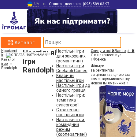
UA
|
ru
Оплата і доставка
(095) 589-03-97
Каталог
Настільні
Настільні
Настільні ігри
Скинути всі
✖
Randolph
✖
ігри
Є в наявності вул.
для закоханих
Каталог
ігри
І.Франка
(романтичні)
ігор
Настільні ігри
Фільтри
Randolph
Randolph
Geekach Games
за рейтингом
за ціною ↑
за ціною ↓
за
Класичні
коментарями
спочатку
настільні ігри
нові
за ім'ям
знижка ↑
Настільні ігри до
одного гравця
Настільні ігри:
тематика –
супергерої
Стратегічні
настільні ігри
Настільні ігри:
командний
режим
(кооперативні)