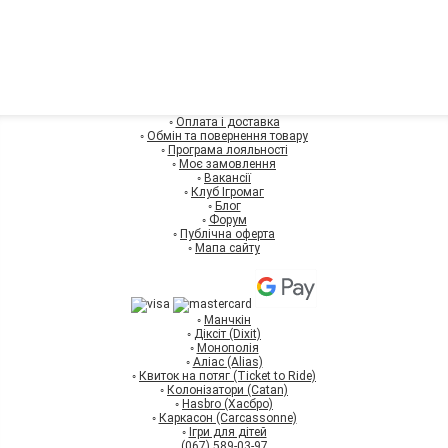
◦
Оплата і доставка
◦
Обмін та повернення товару
◦
Програма лояльності
◦
Моє замовлення
◦
Вакансії
◦
Клуб Ігромаг
◦
Блог
◦
Форум
◦
Публічна оферта
◦
Мапа сайту
◦
Манчкін
◦
Діксіт (Dixit)
◦
Монополія
◦
Аліас (Alias)
◦
Квиток на потяг (Ticket to Ride)
◦
Колонізатори (Catan)
◦
Hasbro (Хасбро)
◦
Каркасон (Carcassonne)
◦
Ігри для дітей
(067) 589-03-97