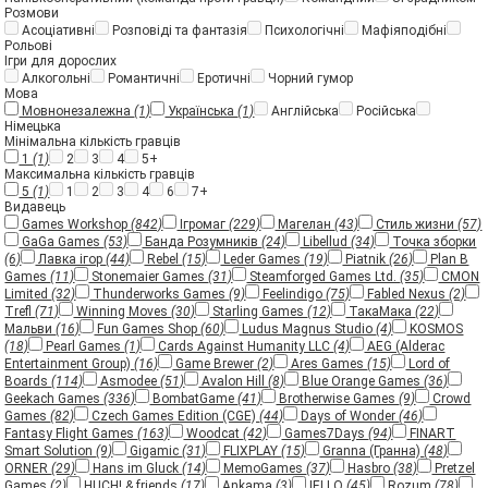
Розмови
Асоціативні
Розповіді та фантазія
Психологічні
Мафіяподібні
Рольові
Ігри для дорослих
Алкогольні
Романтичні
Еротичні
Чорний гумор
Мова
Мовнонезалежна
(1)
Українська
(1)
Англійська
Російська
Німецька
Мінімальна кількість гравців
1
(1)
2
3
4
5+
Максимальна кількість гравців
5
(1)
1
2
3
4
6
7+
Видавець
Games Workshop
(842)
Ігромаг
(229)
Магелан
(43)
Стиль жизни
(57)
GaGa Games
(53)
Банда Розумників
(24)
Libellud
(34)
Точка зборки
(6)
Лавка ігор
(44)
Rebel
(15)
Leder Games
(19)
Piatnik
(26)
Plan B
Games
(11)
Stonemaier Games
(31)
Steamforged Games Ltd.
(35)
CMON
Limited
(32)
Thunderworks Games
(9)
Feelindigo
(75)
Fabled Nexus
(2)
Trefl
(71)
Winning Moves
(30)
Starling Games
(12)
ТакаМака
(22)
Мальви
(16)
Fun Games Shop
(60)
Ludus Magnus Studio
(4)
KOSMOS
(18)
Pearl Games
(1)
Cards Against Humanity LLC
(4)
AEG (Alderac
Entertainment Group)
(16)
Game Brewer
(2)
Ares Games
(15)
Lord of
Boards
(114)
Asmodee
(51)
Avalon Hill
(8)
Blue Orange Games
(36)
Geekach Games
(336)
BombatGame
(41)
Brotherwise Games
(9)
Crowd
Games
(82)
Czech Games Edition (CGE)
(44)
Days of Wonder
(46)
Fantasy Flight Games
(163)
Woodcat
(42)
Games7Days
(94)
FINART
Smart Solution
(9)
Gigamic
(31)
FLIXPLAY
(15)
Granna (Гранна)
(48)
ORNER
(29)
Hans im Gluck
(14)
MemoGames
(37)
Hasbro
(38)
Pretzel
Games
(2)
HUCH! & friends
(17)
Ankama
(3)
IELLO
(45)
Rozum
(78)