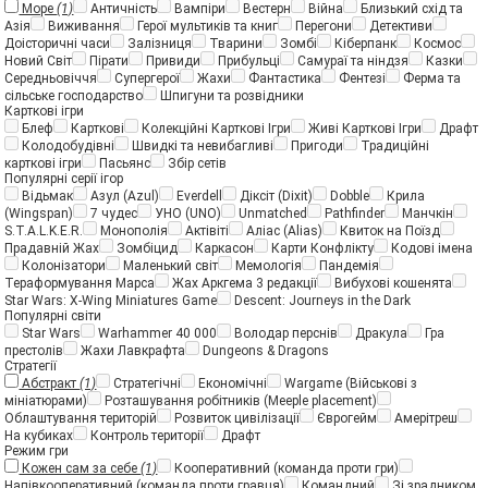
Море
(1)
Античність
Вампіри
Вестерн
Війна
Близький схід та
Азія
Виживання
Герої мультиків та книг
Перегони
Детективи
Доісторичні часи
Залізниця
Тварини
Зомбі
Кіберпанк
Космос
Новий Світ
Пірати
Привиди
Прибульці
Самураї та ніндзя
Казки
Середньовіччя
Супергерої
Жахи
Фантастика
Фентезі
Ферма та
сільське господарство
Шпигуни та розвідники
Карткові ігри
Блеф
Карткові
Колекційні Карткові Ігри
Живі Карткові Ігри
Драфт
Колодобудівні
Швидкі та невибагливі
Пригоди
Традиційні
карткові ігри
Пасьянс
Збір сетів
Популярні серії ігор
Відьмак
Азул (Azul)
Everdell
Діксіт (Dixit)
Dobble
Крила
(Wingspan)
7 чудес
УНО (UNO)
Unmatched
Pathfinder
Манчкін
S.T.A.L.K.E.R.
Монополія
Актівіті
Аліас (Alias)
Квиток на Поїзд
Прадавній Жах
Зомбіцид
Каркасон
Карти Конфлікту
Кодові імена
Колонізатори
Маленький світ
Мемологія
Пандемія
Тераформування Марса
Жах Аркгема 3 редакції
Вибухові кошенята
Star Wars: X-Wing Miniatures Game
Descent: Journeys in the Dark
Популярні світи
Star Wars
Warhammer 40 000
Володар перснів
Дракула
Гра
престолів
Жахи Лавкрафта
Dungeons & Dragons
Стратегії
Абстракт
(1)
Стратегічні
Економічні
Wargame (Військові з
мініатюрами)
Розташування робітників (Meeple placement)
Облаштування територій
Розвиток цивілізації
Єврогейм
Амерітреш
На кубиках
Контроль території
Драфт
Режим гри
Кожен сам за себе
(1)
Кооперативний (команда проти гри)
Напівкооперативний (команда проти гравця)
Командний
Зі зрадником