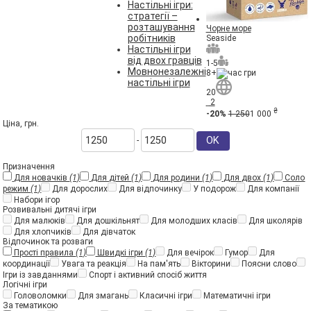
Настільні ігри:
стратегії –
розташування
Чорне море
робітників
Seaside
Настільні ігри
від двох гравців
1-5
Мовнонезалежні
8+
настільні ігри
20
2
₴
-20%
1 250
1 000
Ціна, грн.
OK
-
Призначення
Для новачків
(1)
Для дітей
(1)
Для родини
(1)
Для двох
(1)
Соло
режим
(1)
Для дорослих
Для відпочинку
У подорож
Для компанії
Набори ігор
Розвивальні дитячі ігри
Для малюків
Для дошкільнят
Для молодших класів
Для школярів
Для хлопчиків
Для дівчаток
Відпочинок та розваги
Прості правила
(1)
Швидкі ігри
(1)
Для вечірок
Гумор
Для
координації
Увага та реакція
На пам'ять
Вікторини
Поясни слово
Ігри із завданнями
Спорт і активний спосіб життя
Логічні ігри
Головоломки
Для змагань
Класичні ігри
Математичні ігри
За тематикою