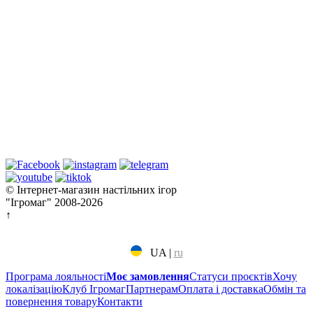
© Інтернет-магазин настільних ігор
"Ігромаг" 2008-2026
↑
UA
|
ru
Програма лояльності
Моє замовлення
Статуси проєктів
Хочу
локалізацію
Клуб Ігромаг
Партнерам
Оплата і доставка
Обмін та
повернення товару
Контакти