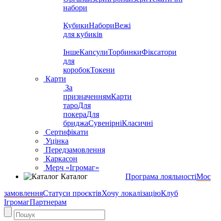
набори
Кубики
Набори
Вежі
для кубиків
Інше
Капсули
Торбинки
Фіксатори
для
коробок
Токени
Карти
За
призначенням
Карти
таро
Для
покера
Для
бриджа
Сувенірні
Класичні
Сертифікати
Уцінка
Передзамовлення
Каркасон
Мерч «Ігромаг»
Каталог
Програма лояльності
Моє
замовлення
Статуси проєктів
Хочу локалізацію
Клуб
Ігромаг
Партнерам