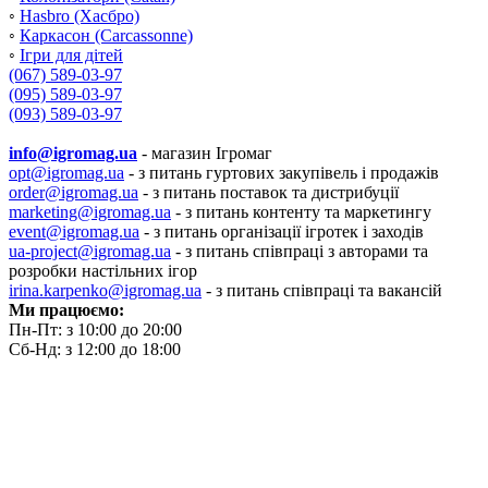
◦
Hasbro (Хасбро)
◦
Каркасон (Carcassonne)
◦
Ігри для дітей
(067) 589-03-97
(095) 589-03-97
(093) 589-03-97
info@igromag.ua
- магазин Ігромаг
opt@igromag.ua
- з питань гуртових закупівель і продажів
order@igromag.ua
- з питань поставок та дистрибуції
marketing@igromag.ua
- з питань контенту та маркетингу
event@igromag.ua
- з питань організації ігротек і заходів
ua-project@igromag.ua
- з питань співпраці з авторами та
розробки настільних ігор
irina.karpenko@igromag.ua
- з питань співпраці та вакансій
Ми працюємо:
Пн-Пт: з 10:00 до 20:00
Сб-Нд: з 12:00 до 18:00