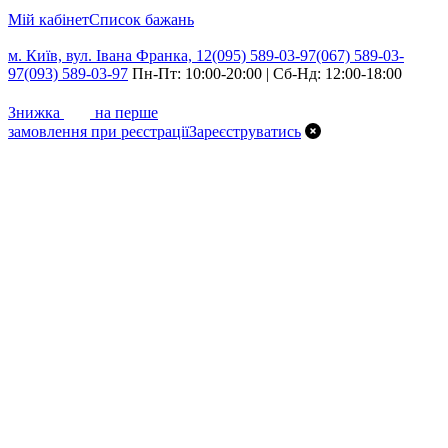
Мій кабінет
Cписок бажань
м. Київ, вул. Івана Франка, 12
(095) 589-03-97
(067) 589-03-
97
(093) 589-03-97
Пн-Пт: 10:00-20:00 | Сб-Нд: 12:00-18:00
7%
Знижка
на перше
замовлення при реєстрації
Зареєструватись