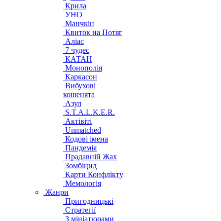
Крила
УНО
Манчкін
Квиток на Потяг
Аліас
7 чудес
КАТАН
Монополія
Каркасон
Вибухові
кошенята
Азул
S.T.A.L.K.E.R.
Актівіті
Unmatched
Кодові імена
Пандемія
Прадавній Жах
Зомбіцид
Карти Конфлікту
Мемологія
Жанри
Пригодницькі
Стратегії
З мініатюрами