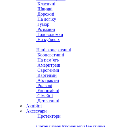
Класичні
Швидкі
Дорожні
На логіку
Гумор
Розмовні
Головоломки
На кубиках
Напівкоперативні
Кооперативні
На пам’ять
Америтреш
Єврогейми
Варгейми
Абстрактні
Рольові
Економічні
Сімейні
Детективні
Акційні
Аксесуари
Протектори
Органайзери
Ігронайзери
Тематичні