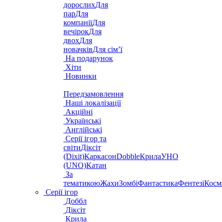
дорослих
Для
пар
Для
компанії
Для
вечірок
Для
двох
Для
новачків
Для сім’ї
На подарунок
Хіти
Новинки
Передзамовлення
Наші локалізації
Акційні
Українські
Англійські
Серії ігор та
світи
Діксіт
(Dixit)
Каркасон
Dobble
Крила
УНО
(UNO)
Катан
За
тематикою
Жахи
Зомбі
Фантастика
Фентезі
Косм
Серії ігор
Доббл
Діксіт
Крила