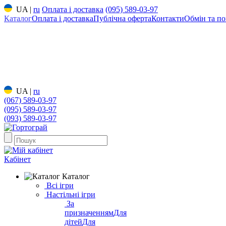
UA
|
ru
Оплата і доставка
(095) 589-03-97
Каталог
Оплата і доставка
Публічна оферта
Контакти
Обмін та по
UA
|
ru
(067) 589-03-97
(095) 589-03-97
(093) 589-03-97
Кабінет
Каталог
Всі ігри
Настільні ігри
За
призначенням
Для
дітей
Для