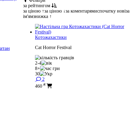
Фільтри
за рейтингом
за ціною ↑
за ціною ↓
за коментарями
спочатку нові
за
ім'ям
знижка ↑
Котожахастики
Cat Horror Festival
Катан
2-4
8+
30
2
₴
460