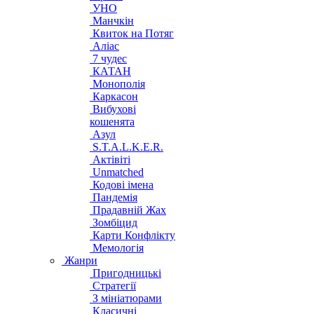
УНО
Манчкін
Квиток на Потяг
Аліас
7 чудес
КАТАН
Монополія
Каркасон
Вибухові
кошенята
Азул
S.T.A.L.K.E.R.
Актівіті
Unmatched
Кодові імена
Пандемія
Прадавній Жах
Зомбіцид
Карти Конфлікту
Мемологія
Жанри
Пригодницькі
Стратегії
З мініатюрами
Класичні