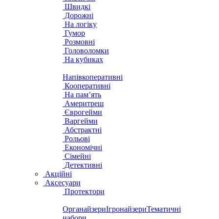
Швидкі
Дорожні
На логіку
Гумор
Розмовні
Головоломки
На кубиках
Напівкоперативні
Кооперативні
На пам’ять
Америтреш
Єврогейми
Варгейми
Абстрактні
Рольові
Економічні
Сімейні
Детективні
Акційні
Аксесуари
Протектори
Органайзери
Ігронайзери
Тематичні
набори