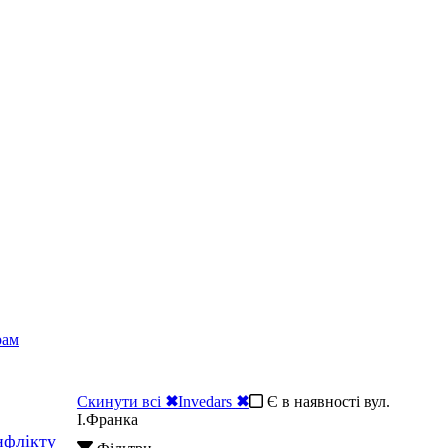
рам
Скинути всі
✖
Invedars
✖
Є в наявності вул.
І.Франка
нфлікту