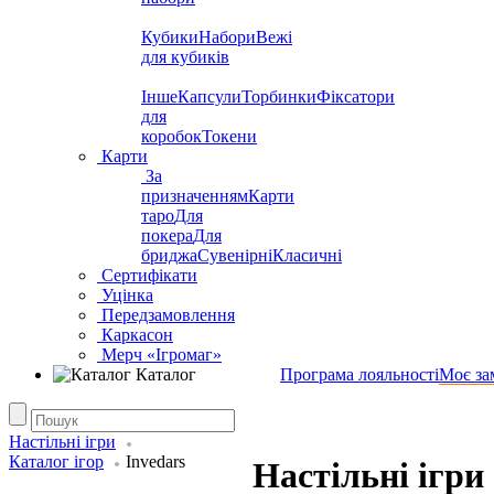
Кубики
Набори
Вежі
для кубиків
Інше
Капсули
Торбинки
Фіксатори
для
коробок
Токени
Карти
За
призначенням
Карти
таро
Для
покера
Для
бриджа
Сувенірні
Класичні
Сертифікати
Уцінка
Передзамовлення
Каркасон
Мерч «Ігромаг»
Каталог
Програма лояльності
Моє за
Настільні ігри
Каталог ігор
Invedars
Настільні ігри