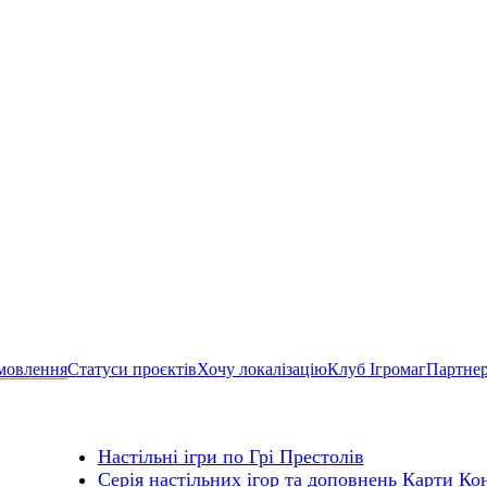
мовлення
Статуси проєктів
Хочу локалізацію
Клуб Ігромаг
Партне
Настільні ігри по Грі Престолів
Серія настільних ігор та доповнень Карти Ко