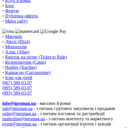
◦
Клуб Ігромаг
◦
Блог
◦
Форум
◦
Публічна оферта
◦
Мапа сайту
◦
Манчкін
◦
Діксіт (Dixit)
◦
Монополія
◦
Аліас (Alias)
◦
Квиток на потяг (Ticket to Ride)
◦
Колонізатори (Catan)
◦
Hasbro (Хасбро)
◦
Каркасон (Carcassonne)
◦
Ігри для дітей
(067) 589-03-97
(095) 589-03-97
(093) 589-03-97
info@igromag.ua
- магазин Ігромаг
opt@igromag.ua
- з питань гуртових закупівель і продажів
order@igromag.ua
- з питань поставок та дистрибуції
marketing@igromag.ua
- з питань контенту та маркетингу
event@igromag.ua
- з питань організації ігротек і заходів