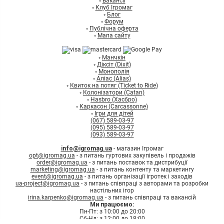
◦
Вакансії
◦
Клуб Ігромаг
Ares Games
(15)
◦
Блог
Asmodee
(51)
◦
Форум
◦
Публічна оферта
Bezier Games
(10)
◦
Мапа сайту
Blue Orange Games
(36)
Geekach Games
(333)
◦
Манчкін
BombatGame
◦
Діксіт (Dixit)
(41)
◦
Монополія
Cool Mini or Not
(11)
◦
Аліас (Alias)
◦
Квиток на потяг (Ticket to Ride)
Crowd Games
(82)
◦
Колонізатори (Catan)
Czech Games Edition (CGE)
(44)
◦
Hasbro (Хасбро)
◦
Каркасон (Carcassonne)
Days of Wonder
(46)
◦
Ігри для дітей
Eggertspiele
(6)
(067) 589-03-97
(095) 589-03-97
Fantasy Flight Games
(163)
(093) 589-03-97
Woodcat
(42)
info@igromag.ua
- магазин Ігромаг
Games7Days
(94)
opt@igromag.ua
- з питань гуртових закупівель і продажів
order@igromag.ua
- з питань поставок та дистрибуції
Gen42 Games
(7)
marketing@igromag.ua
- з питань контенту та маркетингу
Gigamic
(31)
event@igromag.ua
- з питань організації ігротек і заходів
ua-project@igromag.ua
- з питань співпраці з авторами та розробки
ORNER
(29)
настільних ігор
Granna (Гранна)
(48)
irina.karpenko@igromag.ua
- з питань співпраці та вакансій
Ми працюємо:
Gamesly
(10)
Пн-Пт: з 10:00 до 20:00
Hans im Gluck
Сб-Нд: з 12:00 до 18:00
(14)