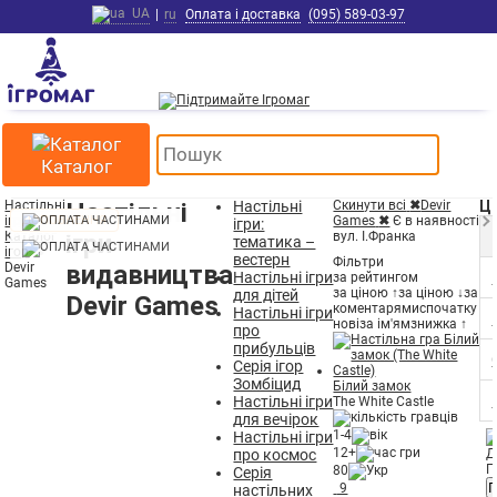
UA
|
ru
Оплата і доставка
(095) 589-03-97
Каталог
Настільні
Настільні
Настільні
Скинути всі
✖
Devir
Ці
ігри
ДОПОВНЕННЯ
Games
✖
Є в наявності
ігри:
Каталог
ігри
вул. І.Франка
тематика –
ігор
вестерн
Фільтри
Devir
видавництва
Настільні ігри
за рейтингом
Games
за ціною ↑
за ціною ↓
за
для дітей
Devir Games
коментарями
спочатку
Настільні ігри
нові
за ім'ям
знижка ↑
про
прибульців
Серія ігор
Зомбіцид
Білий замок
Настільні ігри
The White Castle
для вечірок
1-4
Настільні ігри
12+
про космос
Д
Г
80
Серія
П
9
настільних