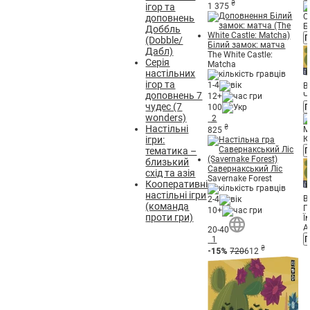
₴
1 375
ігор та
О
доповнень
Б
Доббль
П
(Dobble/
Білий замок: матча
Дабл)
The White Castle:
Серія
Matcha
настільних
ігор та
1-4
В
доповнень 7
Ч
12+
чудес (7
П
100
wonders)
2
₴
Настільні
М
825
ігри:
К
тематика –
П
близький
Савернакський Ліс
схід та азія
Savernake Forest
Кооперативні
настільні ігри
В
2-4
(команда
Г
10+
проти гри)
Ї
А
20-40
П
1
₴
-15%
720
612