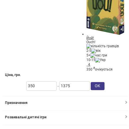
Йой!
Ouch!
2-5
5+
10-15
4
₴
350
очікується
Ціна, грн.
OK
-
Призначення
Для родини
(1)
Розвивальні дитячі ігри
Для двох
(4)
Для компанії
(2)
Для малюків