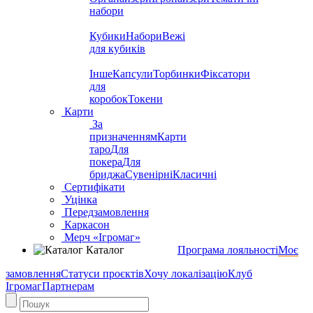
набори
Кубики
Набори
Вежі
для кубиків
Інше
Капсули
Торбинки
Фіксатори
для
коробок
Токени
Карти
За
призначенням
Карти
таро
Для
покера
Для
бриджа
Сувенірні
Класичні
Сертифікати
Уцінка
Передзамовлення
Каркасон
Мерч «Ігромаг»
Каталог
Програма лояльності
Моє
замовлення
Статуси проєктів
Хочу локалізацію
Клуб
Ігромаг
Партнерам