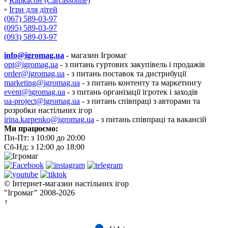
◦
Каркасон (Carcassonne)
◦
Ігри для дітей
(067) 589-03-97
(095) 589-03-97
(093) 589-03-97
info@igromag.ua
- магазин Ігромаг
opt@igromag.ua
- з питань гуртових закупівель і продажів
order@igromag.ua
- з питань поставок та дистрибуції
marketing@igromag.ua
- з питань контенту та маркетингу
event@igromag.ua
- з питань організації ігротек і заходів
ua-project@igromag.ua
- з питань співпраці з авторами та
розробки настільних ігор
irina.karpenko@igromag.ua
- з питань співпраці та вакансій
Ми працюємо:
Пн-Пт: з 10:00 до 20:00
Сб-Нд: з 12:00 до 18:00
© Інтернет-магазин настільних ігор
"Ігромаг" 2008-2026
↑