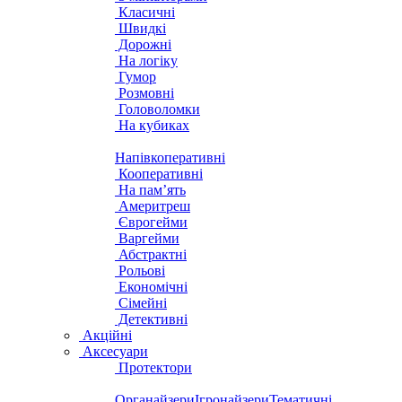
Класичні
Швидкі
Дорожні
На логіку
Гумор
Розмовні
Головоломки
На кубиках
Напівкоперативні
Кооперативні
На пам’ять
Америтреш
Єврогейми
Варгейми
Абстрактні
Рольові
Економічні
Сімейні
Детективні
Акційні
Аксесуари
Протектори
Органайзери
Ігронайзери
Тематичні