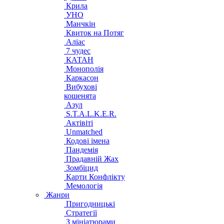
Крила
УНО
Манчкін
Квиток на Потяг
Аліас
7 чудес
КАТАН
Монополія
Каркасон
Вибухові
кошенята
Азул
S.T.A.L.K.E.R.
Актівіті
Unmatched
Кодові імена
Пандемія
Прадавній Жах
Зомбіцид
Карти Конфлікту
Мемологія
Жанри
Пригодницькі
Стратегії
З мініатюрами