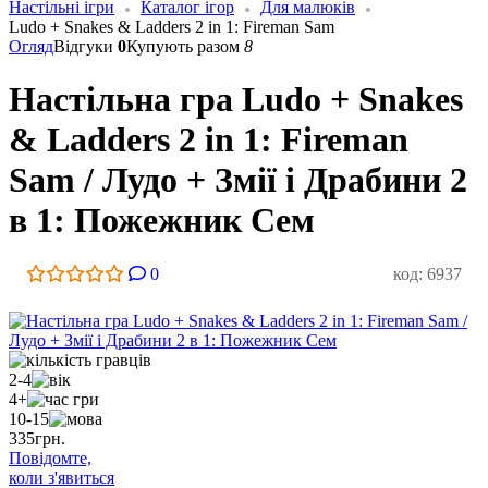
Настільні ігри
Каталог ігор
Для малюків
Ludo + Snakes & Ladders 2 in 1: Fireman Sam
Огляд
Відгуки
0
Купують разом
8
Настільна гра Ludo + Snakes
& Ladders 2 in 1: Fireman
Sam / Лудо + Змії і Драбини 2
в 1: Пожежник Сем
0
код: 6937
2-4
4+
10-15
335
грн.
Повідомте,
коли з'явиться