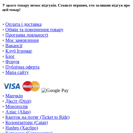
У цього товару немає відгуків. Станьте першим, хто залишив відгук про
цей товар!
◦
Оплата і доставка
◦
Обмін та повернення товару
◦
Програма лояльності
◦
Моє замовлення
◦
Вакансії
◦
Клуб Ігромаг
◦
Блог
◦
Форум
◦
Публічна оферта
◦
Мапа сайту
◦
Манчкін
◦
Діксіт (Dixit)
◦
Монополія
◦
Аліас (Alias)
◦
Квиток на потяг (Ticket to Ride)
◦
Колонізатори (Catan)
◦
Hasbro (Хасбро)