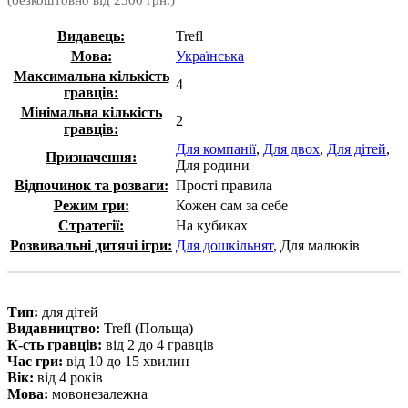
(безкоштовно від 2300 грн.)
Видавець:
Trefl
Мова:
Українська
Максимальна кількість
4
гравців:
Мінімальна кількість
2
гравців:
Для компанії
,
Для двох
,
Для дітей
,
Призначення:
Для родини
Відпочинок та розваги:
Прості правила
Режим гри:
Кожен сам за себе
Стратегії:
На кубиках
Розвивальні дитячі ігри:
Для дошкільнят
, Для малюків
Тип:
для дітей
Видавництво:
Trefl (Польща)
К-сть гравцiв:
від 2 до 4 гравців
Час гри:
від 10 до 15 хвилин
Вiк:
від 4 років
Мова:
мовонезалежна