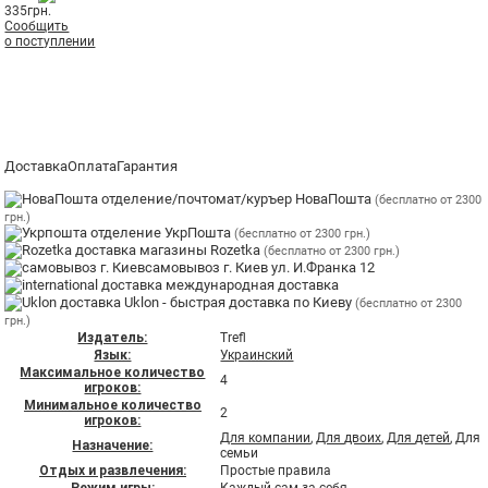
335
грн.
Сообщить
о поступлении
Доставка
Оплата
Гарантия
отделение/почтомат/куръер НоваПошта
(бесплатно от 2300
грн.)
отделение УкрПошта
(бесплатно от 2300 грн.)
магазины Rozetka
(бесплатно от 2300 грн.)
самовывоз г. Киев ул. И.Франка 12
международная доставка
Uklon - быстрая доставка по Киеву
(бесплатно от 2300
грн.)
Издатель:
Trefl
Язык:
Украинский
Максимальное количество
4
игроков:
Минимальное количество
2
игроков:
Для компании
,
Для двоих
,
Для детей
, Для
Назначение:
семьи
Отдых и развлечения:
Простые правила