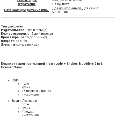
Режим игры:
Каждый сам за себя
Стратегии:
На кубиках
Для дошкольников
, Для самых
Развивающие детские игры:
маленьких
Тип:
для детей
Издательство:
Trefl (Польща)
Кол-во игроков:
от 2 до 4 игроков
Время игры:
от 10 до 15 минут
Возраст:
от 4 лет
Язык:
языконезависимая
Комплектация настольной игры «Ludo + Snakes & Ladders 2 in 1:
Fireman Sam»:
Лудо:
поле
кубик
16 пешек в 4 цветах
инструкция
Змеи и Лестницы:
поле
кубик
4 пешки
инструкция