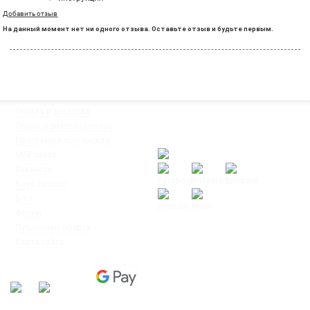
Добавить отзыв
На данный момент нет ни одного отзыва. Оставьте отзыв и будьте первым.
◦
Оплата и доставка
Мы работаем:
◦
Обмен и возврат товара
Пн-Пт: с 10:00 до 20:00
◦
Программа лояльности
Сб-Вс: с 12:00 до 18:00
◦
Мой заказ
◦
Вакансии
◦
Клуб Ігромаг
◦
Блог
◦
Форум
© Интернет-магазин настольных
◦
Публичная оферта
игр
◦
Карта сайта
"Ігромаг" 2008-2026