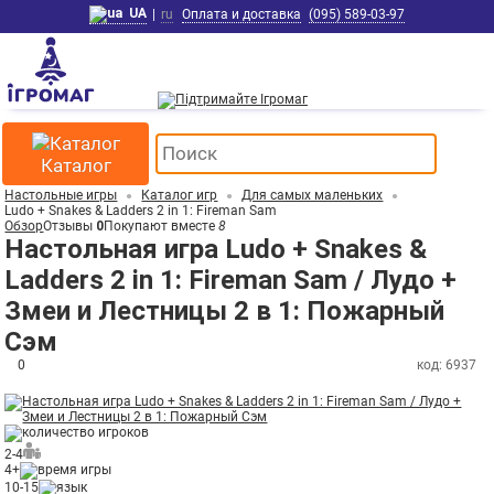
UA
|
ru
Оплата и доставка
(095) 589-03-97
Каталог
Настольные игры
Каталог игр
Для самых маленьких
Ludo + Snakes & Ladders 2 in 1: Fireman Sam
Обзор
Отзывы
0
Покупают вместе
8
Настольная игра Ludo + Snakes &
Ladders 2 in 1: Fireman Sam / Лудо +
Змеи и Лестницы 2 в 1: Пожарный
Сэм
0
код: 6937
2-4
4+
10-15