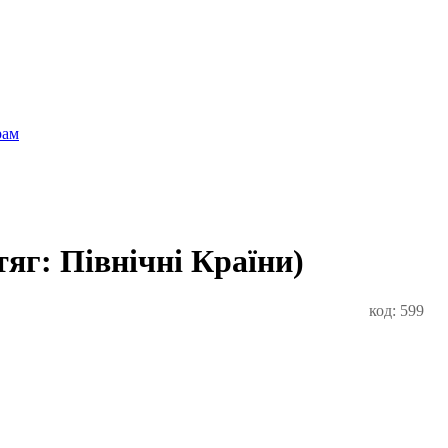
рам
тяг: Північні Країни)
код: 599