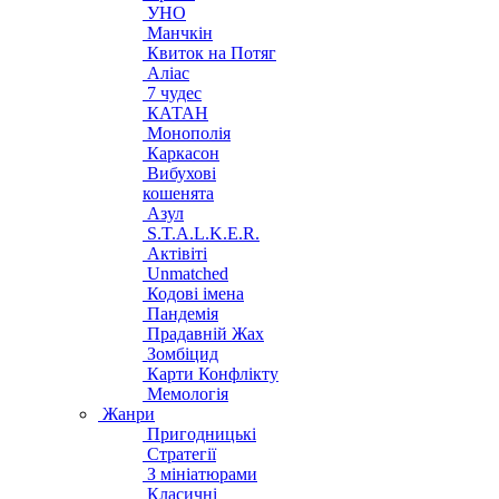
УНО
Манчкін
Квиток на Потяг
Аліас
7 чудес
КАТАН
Монополія
Каркасон
Вибухові
кошенята
Азул
S.T.A.L.K.E.R.
Актівіті
Unmatched
Кодові імена
Пандемія
Прадавній Жах
Зомбіцид
Карти Конфлікту
Мемологія
Жанри
Пригодницькі
Стратегії
З мініатюрами
Класичні