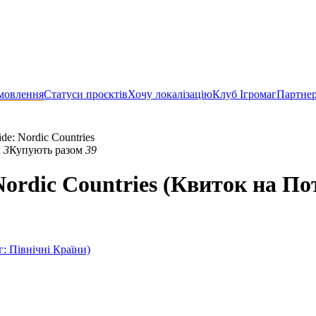
мовлення
Статуси проєктів
Хочу локалізацію
Клуб Ігромаг
Партне
ide: Nordic Countries
и
3
Купують разом
39
 Nordic Countries (Квиток на По