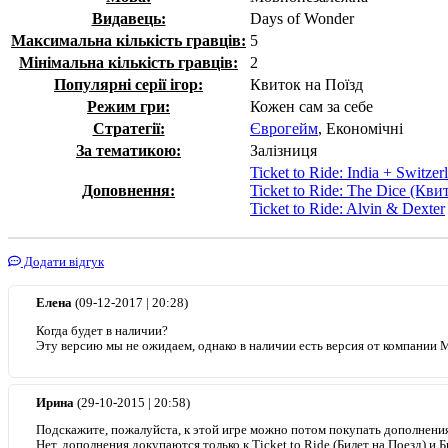
Видавець:
Days of Wonder
Максимальна кількість гравців:
5
Мінімальна кількість гравців:
2
Популярні серії ігор:
Квиток на Поїзд
Режим гри:
Кожен сам за себе
Стратегії:
Єврогейм
, Економічні
За тематикою:
Залізниця
Ticket to Ride: India + Switzer
Доповнення:
Ticket to Ride: The Dice (Кв
Ticket to Ride: Alvin & Dexter
Додати відгук
Елена
(09-12-2017 | 20:28)
Когда будет в наличии?
Эту версию мы не ожидаем, однако в наличии есть версия от компании М
Ирина
(29-10-2015 | 20:58)
Подскажите, пожалуйста, к этой игре можно потом покупать дополнения, 
Нет, дополнения докупаются только к Ticket to Ride (Билет на Поезд) и Би