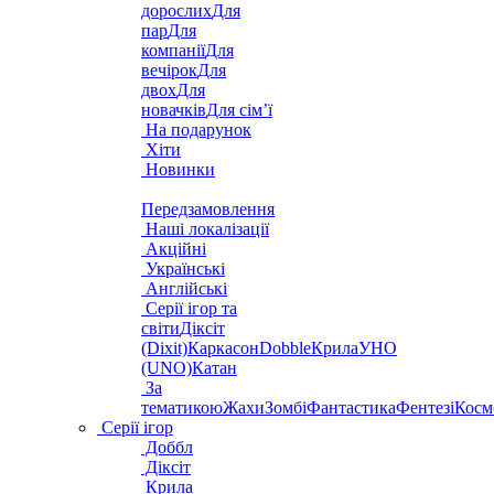
дорослих
Для
пар
Для
компанії
Для
вечірок
Для
двох
Для
новачків
Для сім’ї
На подарунок
Хіти
Новинки
Передзамовлення
Наші локалізації
Акційні
Українські
Англійські
Серії ігор та
світи
Діксіт
(Dixit)
Каркасон
Dobble
Крила
УНО
(UNO)
Катан
За
тематикою
Жахи
Зомбі
Фантастика
Фентезі
Косм
Серії ігор
Доббл
Діксіт
Крила