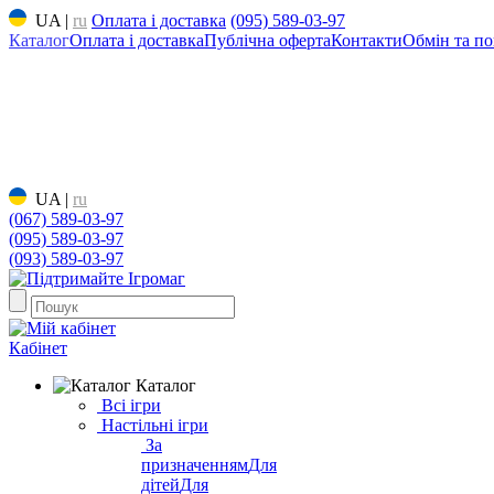
UA
|
ru
Оплата і доставка
(095) 589-03-97
Каталог
Оплата і доставка
Публічна оферта
Контакти
Обмін та по
UA
|
ru
(067) 589-03-97
(095) 589-03-97
(093) 589-03-97
Кабінет
Каталог
Всі ігри
Настільні ігри
За
призначенням
Для
дітей
Для