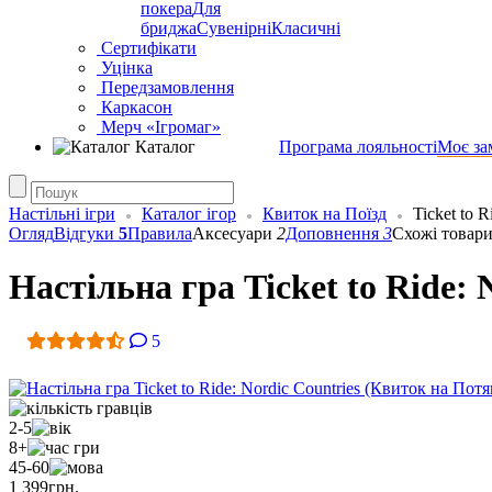
покера
Для
бриджа
Сувенірні
Класичні
Сертифікати
Уцінка
Передзамовлення
Каркасон
Мерч «Ігромаг»
Каталог
Програма лояльності
Моє за
Настільні ігри
Каталог ігор
Квиток на Поїзд
Ticket to R
Огляд
Відгуки
5
Правила
Аксесуари
2
Доповнення
3
Схожі товар
Настільна гра Ticket to Ride:
5
2-5
8+
45-60
1 399
грн.