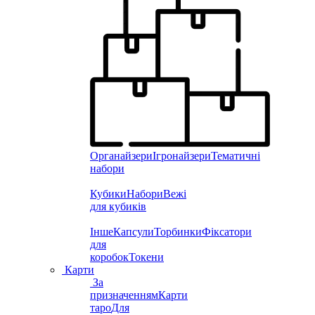
Органайзери
Ігронайзери
Тематичні
набори
Кубики
Набори
Вежі
для кубиків
Інше
Капсули
Торбинки
Фіксатори
для
коробок
Токени
Карти
За
призначенням
Карти
таро
Для