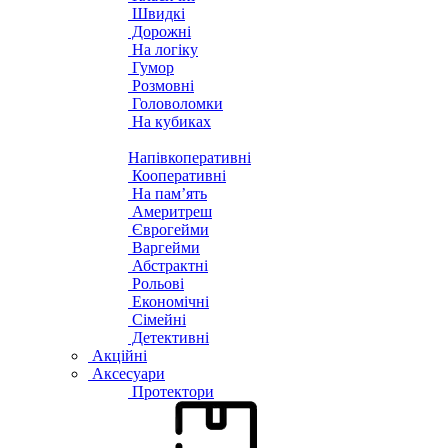
Швидкі
Дорожні
На логіку
Гумор
Розмовні
Головоломки
На кубиках
Напівкоперативні
Кооперативні
На пам’ять
Америтреш
Єврогейми
Варгейми
Абстрактні
Рольові
Економічні
Сімейні
Детективні
Акційні
Аксесуари
Протектори