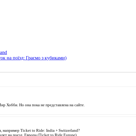
land
иток на поїзд: Граємо з кубиками)
ир Хобби. Но она пока не представлена на сайте.
например Ticket to Ride: India + Switzerland?
лет на поезд. Европа (Ticket to Ride Europe)