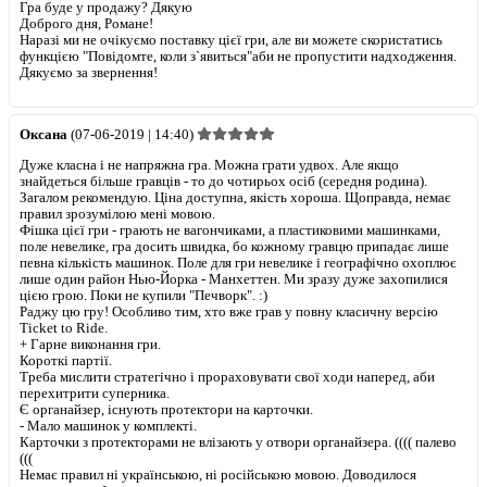
Гра буде у продажу? Дякую
Доброго дня, Романе!
Наразі ми не очікуємо поставку цієї гри, але ви можете скористатись
функцією "Повідомте, коли з`явиться"аби не пропустити надходження.
Дякуємо за звернення!
Оксана
(07-06-2019 | 14:40)
Дуже класна і не напряжна гра. Можна грати удвох. Але якщо
знайдеться більше гравців - то до чотирьох осіб (середня родина).
Загалом рекомендую. Ціна доступна, якість хороша. Щоправда, немає
правил зрозумілою мені мовою.
Фішка цієї гри - грають не вагончиками, а пластиковими машинками,
поле невелике, гра досить швидка, бо кожному гравцю припадає лише
певна кількість машинок. Поле для гри невелике і географічно охоплює
лише один район Нью-Йорка - Манхеттен. Ми зразу дуже захопилися
цією грою. Поки не купили "Печворк". :)
Раджу цю гру! Особливо тим, хто вже грав у повну класичну версію
Ticket to Ride.
+
Гарне виконання гри.
Короткі партії.
Треба мислити стратегічно і прораховувати свої ходи наперед, аби
перехитрити суперника.
Є органайзер, існують протектори на карточки.
-
Мало машинок у комплекті.
Карточки з протекторами не влізають у отвори органайзера. (((( палево
(((
Немає правил ні українською, ні російською мовою. Доводилося