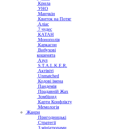
Крила
УНО
Манчкін
Квиток на Потяг
Аліас
7 чудес
КАТАН
Монополія
Каркасон
Вибухові
кошенята
Азул
S.T.A.L.K.E.R.
Актівіті
Unmatched
Кодові імена
Пандемія
Прадавній Жах
Зомбіцид
Карти Конфлікту
Мемологія
Жанри
Пригодницькі
Стратегії
З мініатюрами