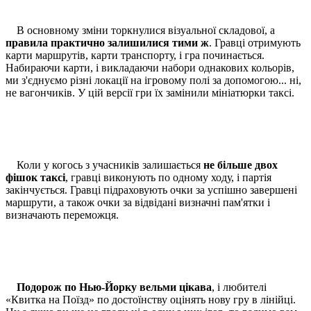
В основному зміни торкнулися візуальної складової, а
правила практично залишилися тими ж
. Гравці отримують
карти маршрутів, карти транспорту, і гра починається.
Набираючи карти, і викладаючи набори однакових кольорів,
ми з'єднуємо різні локації на ігровому полі за допомогою... ні,
не вагончиків. У цій версії гри їх замінили мініатюрки таксі.
Коли у когось з учасників залишається
не більше двох
фішок таксі
, гравці виконують по одному ходу, і партія
закінчується. Гравці підраховують очки за успішно завершені
маршрути, а також очки за відвідані визначні пам'ятки і
визначають переможця.
Подорож по Нью-Йорку вельми цікава
, і любителі
«Квитка на Поїзд» по достоїнству оцінять нову гру в лінійці.