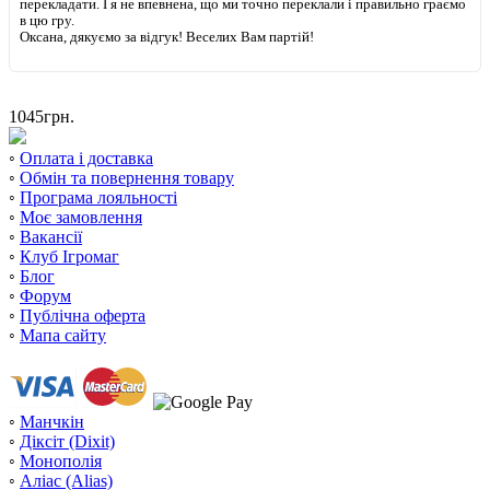
перекладати. І я не впевнена, що ми точно переклали і правильно граємо
в цю гру.
Оксана, дякуємо за відгук! Веселих Вам партій!
1045
грн.
◦
Оплата і доставка
◦
Обмін та повернення товару
◦
Програма лояльності
◦
Моє замовлення
◦
Вакансії
◦
Клуб Ігромаг
◦
Блог
◦
Форум
◦
Публічна оферта
◦
Мапа сайту
◦
Манчкін
◦
Діксіт (Dixit)
◦
Монополія
◦
Аліас (Alias)