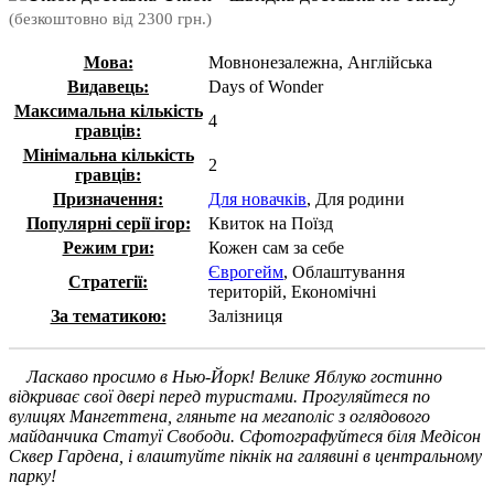
(безкоштовно від 2300 грн.)
Мова:
Мовнонезалежна, Англійська
Видавець:
Days of Wonder
Максимальна кількість
4
гравців:
Мінімальна кількість
2
гравців:
Призначення:
Для новачків
, Для родини
Популярні серії ігор:
Квиток на Поїзд
Режим гри:
Кожен сам за себе
Єврогейм
, Облаштування
Стратегії:
територій, Економічні
За тематикою:
Залізниця
Ласкаво просимо в Нью-Йорк! Велике Яблуко гостинно
відкриває свої двері перед туристами. Прогуляйтеся по
вулицях Мангеттена, гляньте на мегаполіс з оглядового
майданчика Статуї Свободи. Сфотографуйтеся біля Медісон
Сквер Гардена, і влаштуйте пікнік на галявині в центральному
парку!