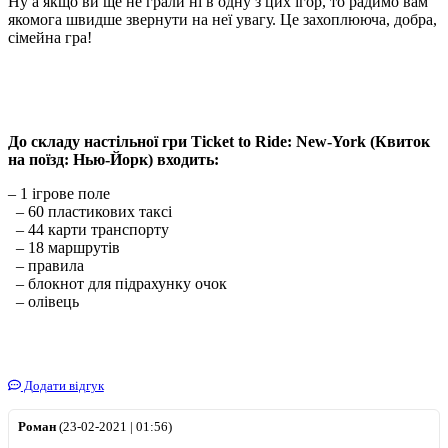
Ну а якщо ви ще не грали ні в одну з цих ігор, то радимо вам
якомога швидше звернути на неї увагу. Це захоплююча, добра,
сімейна гра!
До складу настільної гри Ticket to Ride: New-York (Квиток
на поїзд: Нью-Йорк) входить:
– 1 ігрове поле
– 60 пластикових таксі
– 44 карти транспорту
– 18 маршрутів
– правила
– блокнот для підрахунку очок
– олівець
Додати відгук
Роман
(23-02-2021 | 01:56)