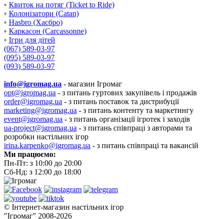
◦
Квиток на потяг (Ticket to Ride)
◦
Колонізатори (Catan)
◦
Hasbro (Хасбро)
◦
Каркасон (Carcassonne)
◦
Ігри для дітей
(067) 589-03-97
(095) 589-03-97
(093) 589-03-97
info@igromag.ua
- магазин Ігромаг
opt@igromag.ua
- з питань гуртових закупівель і продажів
order@igromag.ua
- з питань поставок та дистрибуції
marketing@igromag.ua
- з питань контенту та маркетингу
event@igromag.ua
- з питань організації ігротек і заходів
ua-project@igromag.ua
- з питань співпраці з авторами та
розробки настільних ігор
irina.karpenko@igromag.ua
- з питань співпраці та вакансій
Ми працюємо:
Пн-Пт: з 10:00 до 20:00
Сб-Нд: з 12:00 до 18:00
© Інтернет-магазин настільних ігор
"Ігромаг" 2008-2026