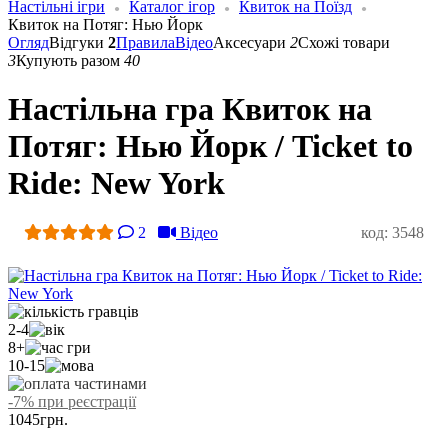
Настільні ігри
Каталог ігор
Квиток на Поїзд
Квиток на Потяг: Нью Йорк
Огляд
Відгуки
2
Правила
Відео
Аксесуари
2
Схожі товари
3
Купують разом
40
Настільна гра Квиток на
Потяг: Нью Йорк / Ticket to
Ride: New York
2
Відео
код: 3548
2-4
8+
10-15
-7% при реєстрації
1045
грн.