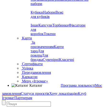
набори
Кубики
Набори
Вежі
для кубиків
Інше
Капсули
Торбинки
Фіксатори
для
коробок
Токени
Карти
За
призначенням
Карти
таро
Для
покера
Для
бриджа
Сувенірні
Класичні
Сертифікати
Уцінка
Передзамовлення
Каркасон
Мерч «Ігромаг»
Каталог
Програма лояльності
Моє
замовлення
Статуси проєктів
Хочу локалізацію
Клуб
Ігромаг
Партнерам