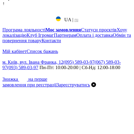
↑
UA
|
ru
Програма лояльності
Моє замовлення
Статуси проєктів
Хочу
локалізацію
Клуб Ігромаг
Партнерам
Оплата і доставка
Обмін та
повернення товару
Контакти
Мій кабінет
Cписок бажань
м. Київ, вул. Івана Франка, 12
(095) 589-03-97
(067) 589-03-
97
(093) 589-03-97
Пн-Пт: 10:00-20:00 | Сб-Нд: 12:00-18:00
7%
Знижка
на перше
замовлення при реєстрації
Зареєструватись