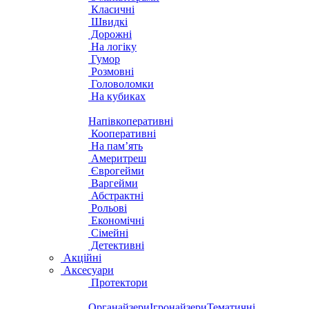
Класичні
Швидкі
Дорожні
На логіку
Гумор
Розмовні
Головоломки
На кубиках
Напівкоперативні
Кооперативні
На пам’ять
Америтреш
Єврогейми
Варгейми
Абстрактні
Рольові
Економічні
Сімейні
Детективні
Акційні
Аксесуари
Протектори
Органайзери
Ігронайзери
Тематичні