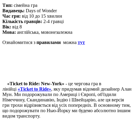
Тип:
сімейна гра
Видавець:
Days of Wonder
Час гри:
від 10 до 15 хвилин
Кількість гравців:
2-4 гравці
Вік:
від 8
Мова:
англійська, мовонезалежна
Ознайомитися з
правилами
можна
тут
«Ticket to Ride: New-York»
- це чергова гра в
лінійці
«Ticket to Ride»
, яку придумав відомий дизайнер Алан
Мун. Ми подорожували по Америці і Європі, об'їздили
Німеччину, Скандинавію, Індію і Швейцарію, але ця версія
гри трохи відрізняється від усіх попередніх. В основному тим,
що подорожувати по Нью-Йорку ми будемо абсолютно іншим
видом транспорту.