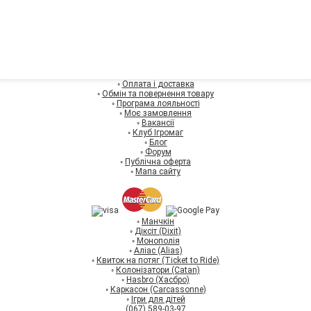
◦
Оплата і доставка
◦
Обмін та повернення товару
◦
Програма лояльності
◦
Моє замовлення
◦
Вакансії
◦
Клуб Ігромаг
◦
Блог
◦
Форум
◦
Публічна оферта
◦
Мапа сайту
◦
Манчкін
◦
Діксіт (Dixit)
◦
Монополія
◦
Аліас (Alias)
◦
Квиток на потяг (Ticket to Ride)
◦
Колонізатори (Catan)
◦
Hasbro (Хасбро)
◦
Каркасон (Carcassonne)
◦
Ігри для дітей
(067) 589-03-97