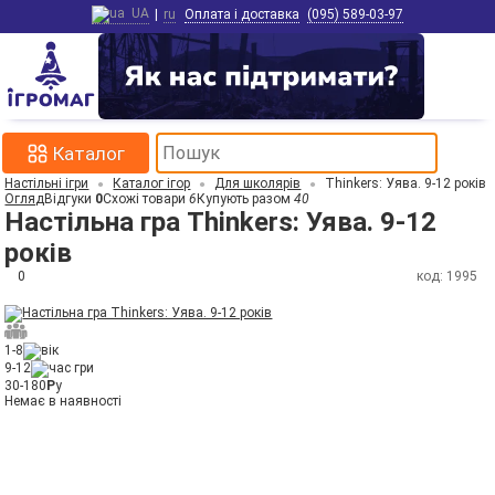
UA
|
ru
Оплата і доставка
(095) 589-03-97
Каталог
Настільні ігри
Каталог ігор
Для школярів
Thinkers: Уява. 9-12 років
Огляд
Відгуки
0
Схожі товари
6
Купують разом
40
Настільна гра Thinkers: Уява. 9-12
років
0
код: 1995
1-8
9-12
30-180
Р
у
Немає в наявності