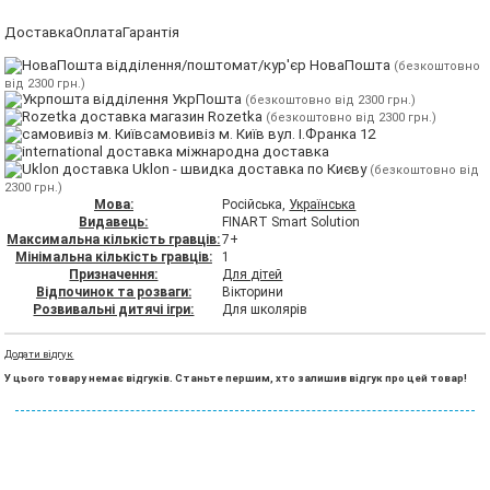
Доставка
Оплата
Гарантія
відділення/поштомат/кур'єр НоваПошта
(безкоштовно
від 2300 грн.)
відділення УкрПошта
(безкоштовно від 2300 грн.)
магазин Rozetka
(безкоштовно від 2300 грн.)
самовивіз м. Київ вул. І.Франка 12
міжнародна доставка
Uklon - швидка доставка по Києву
(безкоштовно від
2300 грн.)
Мова:
Російська,
Українська
Видавець:
FINART Smart Solution
Максимальна кількість гравців:
7+
Мінімальна кількість гравців:
1
Призначення:
Для дітей
Відпочинок та розваги:
Вікторини
Розвивальні дитячі ігри:
Для школярів
Додати відгук
У цього товару немає відгуків. Станьте першим, хто залишив відгук про цей товар!