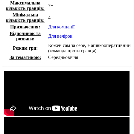
Максимальна
7+
кількість гравців:
Мінімальна
4
кількість гравців:
Призначення:
Для компанії
Відпочинок та
Для вечірок
розваги:
Кожен сам за себе, Напівкооперативний
Режим гри:
(команда проти гравця)
За тематикою:
Середньовіччя