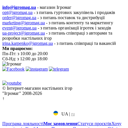
info@igromag.ua
- магазин Ігромаг
opt@igromag.ua
- з питань гуртових закупівель і продажів
order@igromag.ua
- з питань поставок та дистрибуції
marketing@igromag.ua
- з питань контенту та маркетингу
event@igromag.ua
- з питань організації ігротек і заходів
ua-project@igromag.ua
- з питань співпраці з авторами та
розробки настільних ігор
irina.karpenko@igromag.ua
- з питань співпраці та вакансій
Ми працюємо:
Пн-Пт: з 10:00 до 20:00
Сб-Нд: з 12:00 до 18:00
© Інтернет-магазин настільних ігор
"Ігромаг" 2008-2026
↑
UA
|
ru
Програма лояльності
Моє замовлення
Статуси проєктів
Хочу