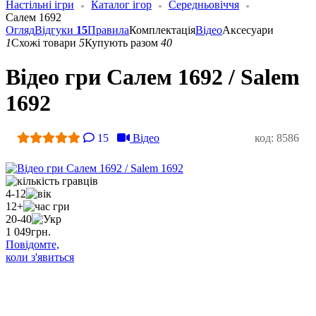
Настільні ігри
Каталог ігор
Середньовіччя
Салем 1692
Огляд
Відгуки
15
Правила
Комплектація
Відео
Аксесуари
1
Схожі товари
5
Купують разом
40
Відео гри Салем 1692 / Salem
1692
15
Відео
код: 8586
4-12
12+
20-40
1 049
грн.
Повідомте,
коли з'явиться