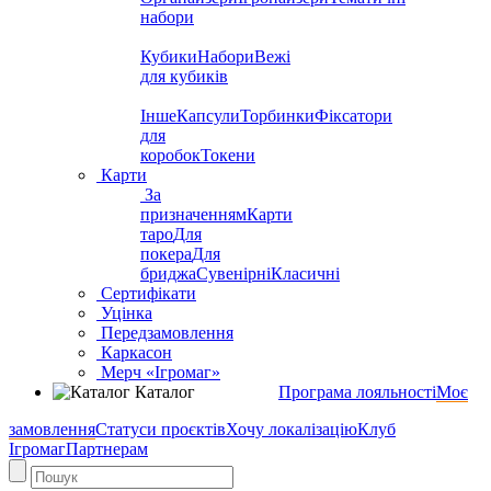
набори
Кубики
Набори
Вежі
для кубиків
Інше
Капсули
Торбинки
Фіксатори
для
коробок
Токени
Карти
За
призначенням
Карти
таро
Для
покера
Для
бриджа
Сувенірні
Класичні
Сертифікати
Уцінка
Передзамовлення
Каркасон
Мерч «Ігромаг»
Каталог
Програма лояльності
Моє
замовлення
Статуси проєктів
Хочу локалізацію
Клуб
Ігромаг
Партнерам