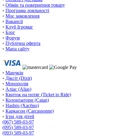
◦
Обмін та повернення товару
◦
Програма лояльності
◦
Моє замовлення
◦
Вакансії
◦
Клуб Ігромаг
◦
Блог
◦
Форум
◦
Публічна оферта
◦
Мапа сайту
◦
Манчкін
◦
Діксіт (Dixit)
◦
Монополія
◦
Аліас (Alias)
◦
Квиток на потяг (Ticket to Ride)
◦
Колонізатори (Catan)
◦
Hasbro (Хасбро)
◦
Каркасон (Carcassonne)
◦
Ігри для дітей
(067) 589-03-97
(095) 589-03-97
(093) 589-03-97