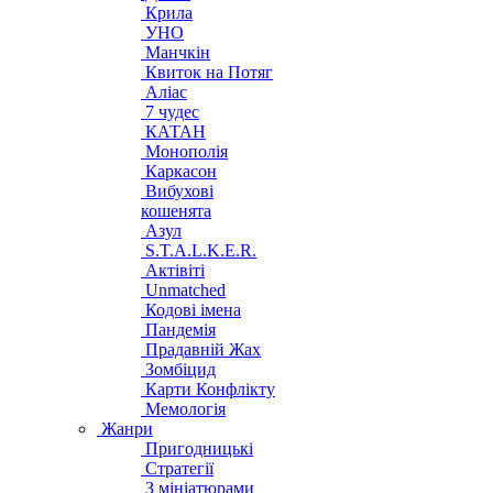
Крила
УНО
Манчкін
Квиток на Потяг
Аліас
7 чудес
КАТАН
Монополія
Каркасон
Вибухові
кошенята
Азул
S.T.A.L.K.E.R.
Актівіті
Unmatched
Кодові імена
Пандемія
Прадавній Жах
Зомбіцид
Карти Конфлікту
Мемологія
Жанри
Пригодницькі
Стратегії
З мініатюрами