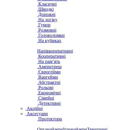
Класичні
Швидкі
Дорожні
На логіку
Гумор
Розмовні
Головоломки
На кубиках
Напівкоперативні
Кооперативні
На пам’ять
Америтреш
Єврогейми
Варгейми
Абстрактні
Рольові
Економічні
Сімейні
Детективні
Акційні
Аксесуари
Протектори
Органайзери
Ігронайзери
Тематичні