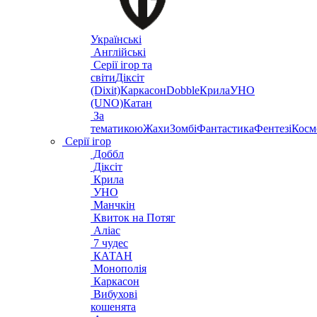
Українські
Англійські
Серії ігор та
світи
Діксіт
(Dixit)
Каркасон
Dobble
Крила
УНО
(UNO)
Катан
За
тематикою
Жахи
Зомбі
Фантастика
Фентезі
Косм
Серії ігор
Доббл
Діксіт
Крила
УНО
Манчкін
Квиток на Потяг
Аліас
7 чудес
КАТАН
Монополія
Каркасон
Вибухові
кошенята