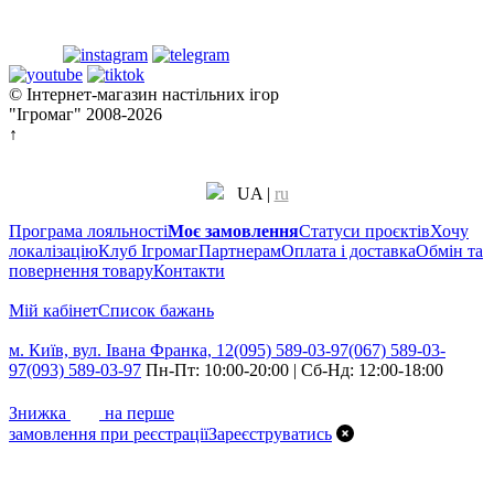
© Інтернет-магазин настільних ігор
"Ігромаг" 2008-2026
↑
UA
|
ru
Програма лояльності
Моє замовлення
Статуси проєктів
Хочу
локалізацію
Клуб Ігромаг
Партнерам
Оплата і доставка
Обмін та
повернення товару
Контакти
Мій кабінет
Cписок бажань
м. Київ, вул. Івана Франка, 12
(095) 589-03-97
(067) 589-03-
97
(093) 589-03-97
Пн-Пт: 10:00-20:00 | Сб-Нд: 12:00-18:00
7%
Знижка
на перше
замовлення при реєстрації
Зареєструватись