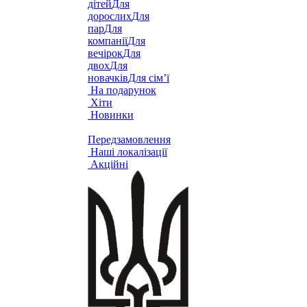
дітей
Для
дорослих
Для
пар
Для
компанії
Для
вечірок
Для
двох
Для
новачків
Для сім’ї
На подарунок
Хіти
Новинки
Передзамовлення
Наші локалізації
Акційні