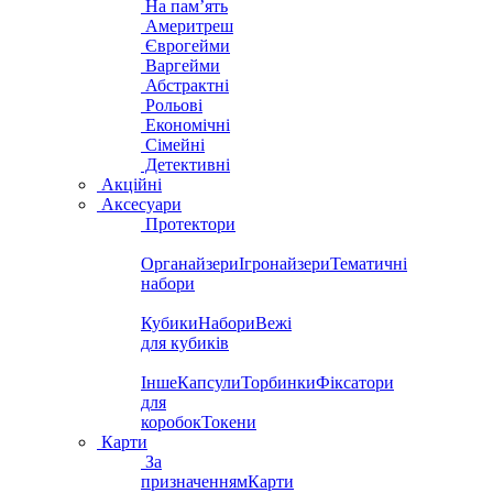
На пам’ять
Америтреш
Єврогейми
Варгейми
Абстрактні
Рольові
Економічні
Сімейні
Детективні
Акційні
Аксесуари
Протектори
Органайзери
Ігронайзери
Тематичні
набори
Кубики
Набори
Вежі
для кубиків
Інше
Капсули
Торбинки
Фіксатори
для
коробок
Токени
Карти
За
призначенням
Карти