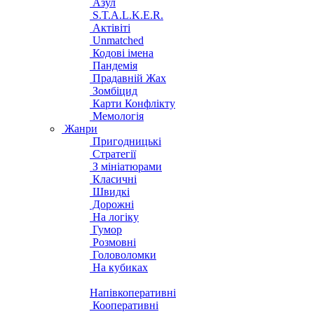
Азул
S.T.A.L.K.E.R.
Актівіті
Unmatched
Кодові імена
Пандемія
Прадавній Жах
Зомбіцид
Карти Конфлікту
Мемологія
Жанри
Пригодницькі
Стратегії
З мініатюрами
Класичні
Швидкі
Дорожні
На логіку
Гумор
Розмовні
Головоломки
На кубиках
Напівкоперативні
Кооперативні