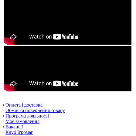
◦
Оплата і доставка
◦
Обмін та повернення товару
◦
Програма лояльності
◦
Моє замовлення
◦
Вакансії
◦
Клуб Ігромаг