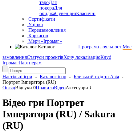
таро
Для
покера
Для
бриджа
Сувенірні
Класичні
Сертифікати
Уцінка
Передзамовлення
Каркасон
Мерч «Ігромаг»
Каталог
Програма лояльності
Моє
замовлення
Статуси проєктів
Хочу локалізацію
Клуб
Ігромаг
Партнерам
Настільні ігри
Каталог ігор
Близький схід та Азія
Портрет Імператора (RU)
Огляд
Відгуки
0
Правила
Відео
Аксесуари
1
Відео гри Портрет
Імператора (RU) / Sakura
(RU)