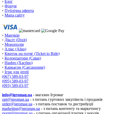
◦
Блог
◦
Форум
◦
Публічна оферта
◦
Мапа сайту
◦
Манчкін
◦
Діксіт (Dixit)
◦
Монополія
◦
Аліас (Alias)
◦
Квиток на потяг (Ticket to Ride)
◦
Колонізатори (Catan)
◦
Hasbro (Хасбро)
◦
Каркасон (Carcassonne)
◦
Ігри для дітей
(067) 589-03-97
(095) 589-03-97
(093) 589-03-97
info@igromag.ua
- магазин Ігромаг
opt@igromag.ua
- з питань гуртових закупівель і продажів
order@igromag.ua
- з питань поставок та дистрибуції
marketing@igromag.ua
- з питань контенту та маркетингу
event@igromag.ua
- з питань організації ігротек і заходів