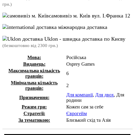
грн.)
самовивіз м. Київ вул. І.Франка 12
міжнародна доставка
Uklon - швидка доставка по Києву
(безкоштовно від 2300 грн.)
Мова:
Російська
Видавець:
Osprey Games
Максимальна кількість
6
гравців:
Мінімальна кількість
2
гравців:
Для компанії
,
Для двох
, Для
Призначення:
родини
Режим гри:
Кожен сам за себе
Стратегії:
Єврогейм
За тематикою:
Близький схід та Азія