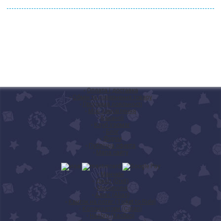
◦
Оплата і доставка
◦
Обмін та повернення товару
◦
Програма лояльності
◦
Моє замовлення
◦
Вакансії
◦
Клуб Ігромаг
◦
Блог
◦
Форум
◦
Публічна оферта
◦
Мапа сайту
◦
Манчкін
◦
Діксіт (Dixit)
◦
Монополія
◦
Аліас (Alias)
◦
Квиток на потяг (Ticket to Ride)
◦
Колонізатори (Catan)
◦
Hasbro (Хасбро)