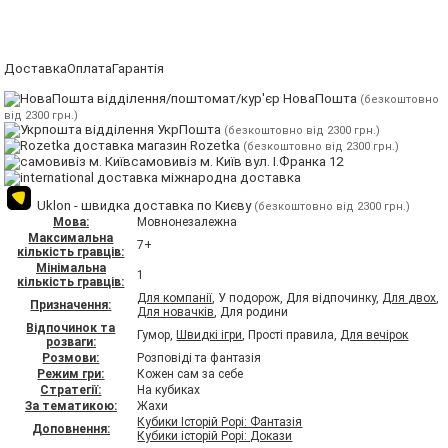
Доставка
Оплата
Гарантія
відділення/поштомат/кур'єр НоваПошта
(безкоштовно
від 2300 грн.)
відділення УкрПошта
(безкоштовно від 2300 грн.)
магазин Rozetka
(безкоштовно від 2300 грн.)
самовивіз м. Київ вул. І.Франка 12
міжнародна доставка
Uklon - швидка доставка по Києву
(безкоштовно від 2300 грн.)
Мова:
Мовнонезалежна
Максимальна
7+
кількість гравців:
Мінімальна
1
кількість гравців:
Для компанії
, У подорож, Для відпочинку,
Для двох
,
Призначення:
Для новачків
, Для родини
Відпочинок та
Гумор,
Швидкі ігри
, Прості правила,
Для вечірок
розваги:
Розмови:
Розповіді та фантазія
Режим гри:
Кожен сам за себе
Стратегії:
На кубиках
За тематикою:
Жахи
Кубики Історій Рорі: Фантазія
Доповнення:
Кубики історій Рорі: Докази