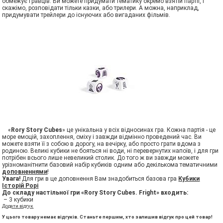
обмежує гравців. Ви можете придумати тематику окремо взятій партії, і
скажімо, розповідати тільки казки, або трилери. А можна, наприклад,
придумувати трейлери до існуючих або вигаданих фільмів.
«
Rory Story Cubes
» це унікальна у всіх відносинах гра. Кожна партія - це
море емоцій, захоплення, сміху і завжди відмінно проведений час. Ви
можете взяти її з собою в дорогу, на вечірку, або просто грати вдома з
родиною. Великі кубики не бояться ні води, ні перевернутих напоїв, і для гри
потрібен всього лише невеликий столик. До того ж ви завжди можете
урізноманітнити базовий набір кубиків одним або декількома тематичними
доповненнями
!
Увага!
Для гри в це доповнення Вам знадобиться базова гра
Кубики
Історій Рорі
До складу настільної гри «Rory Story Cubes. Fright» входить:
– 3 кубики
Додати відгук
У цього товару немає відгуків. Станьте першим, хто залишив відгук про цей товар!