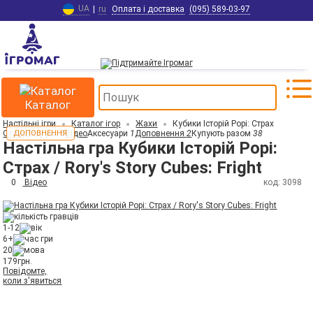
UA
|
ru
Оплата і доставка
(095) 589-03-97
Каталог
Настільні ігри
Каталог ігор
Жахи
Кубики Історій Рорі: Страх
Огляд
ДОПОВНЕННЯ
Відгуки
0
Відео
Аксесуари
1
Доповнення
2
Купують разом
38
Настільна гра Кубики Історій Рорі:
Страх / Rory's Story Cubes: Fright
0
Відео
код: 3098
1-12
6+
20
179
грн.
Повідомте,
коли з'явиться