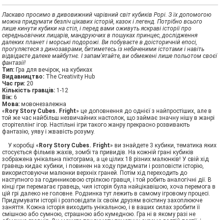
Ласкаво просимо в дивовижний чарівний світ кубиків Рорі. З їх допомогою
можна придумати безліч цікавих історій, казок і легенд. Потрібно всього
лише кинути кубики на стіл, і перед вами оживуть яскраві історії про
середньовічних лицарів, мандруючих в пошуках принцес, дослідження
далеких планет і морські подорожі. Ви побуваєте в доісторичній епосі,
прогуляєтеся з динозаврами, битиметесь із небаченими істотами і навіть
відвідаєте далеке майбутнє. І запам'ятайте, ви обмежені лише польотом своєї
фантазії!
Тип:
Гра для вечірок, на кубиках
Видавництво:
The Creativity Hub
Час гри:
20
Кiлькiсть гравцiв:
1-12
Вiк:
6
Мова:
мовонезалежна
«
Rory Story Cubes. Fright
» це доповнення до однієї з найпростіших, але в
той же час найбільш незвичайних настолок, що займає значну нішу в жанрі
сторітеллінг ігор. Настільні ігри такого жанру прекрасно розвивають
фантазію, уяву і жвавість розуму.
У коробці «
Rory Story Cubes. Fright
» ви знайдете 3 кубики, тематика яких
стосується фільмів жахів, зомбі та привидів. На кожній грані кубиків
зображена унікальна піктограма, а це цілих 18 різних малюнків! У свій хід
гравець кидає кубики, і повинен на ходу придумати і розповісти історію,
використовуючи малюнки верхніх граней. Потім хід переходить до
наступного за годинниковою стрілкою гравця, і той робить аналогічні дії. В
кінці гри перемагає гравець, чия історія була найцікавішою, хоча перемога в
цій грі далеко не головне. Родзинка тут лежить в самому ігровому процесі.
Придумувати історії і розповідати їх своїм друзям воістину захоплююче
заняття. Кожна історія виходить унікальною, і в ваших силах зробити її
смішною або сумною, страшною або кумедною. Гра ні в якому разі не