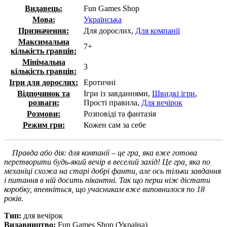
Видавець:
Fun Games Shop
Мова:
Українська
Призначення:
Для дорослих,
Для компанії
Максимальна
7+
кількість гравців:
Мінімальна
3
кількість гравців:
Ігри для дорослих:
Еротичні
Відпочинок та
Ігри із завданнями,
Швидкі ігри
,
розваги:
Прості правила,
Для вечірок
Розмови:
Розповіді та фантазія
Режим гри:
Кожен сам за себе
Правда або дія: для компанії – це гра, яка вже готова
перетворити будь-який вечір в веселий захід! Це гра, яка по
механіці схожа на старі добрі фанти, але ось тільки завдання
і питання в ній досить пікантні. Так що перш ніж дістати
коробку, впевніться, що учасникам вже виповнилося по 18
років.
Тип:
для вечірок
Видавництво:
Fun Games Shop (Україна)