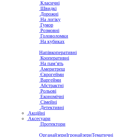
Класичні
Швидкі
Дорожні
На логіку
Гумор
Розмовні
Головоломки
На кубиках
Напівкоперативні
Кооперативні
На пам’ять
Америтреш
Єврогейми
Варгейми
Абстрактні
Рольові
Економічні
Сімейні
Детективні
Акційні
Аксесуари
Протектори
Органайзери
Ігронайзери
Тематичні