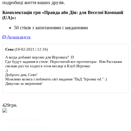
подробиці життя ваших друзів.
Комплектація гри «Правда або Дія: для Веселої Компанії
(UA)»:
50 стіків з запитаннями і завданнями
Додати відгук
Сева
(10-02-2021 | 12:16)
А когда добавят версию для Игромага? :D
Где будут задания в стиле: Пересчитай все протекторы . Или Расскажи
сколько раз ты ходил в этом месяце в Клуб Игромаг.
;)
Доброго дня, Сево!
Можливо колись і побачить світ видання "ПаД "Ігромаг ed." :)
Дякуємо за звернення!
429
грн.
◦
Оплата і доставка
Ми працюємо:
◦
Обмін та повернення
Пн-Пт: з 10:00 до 20:00