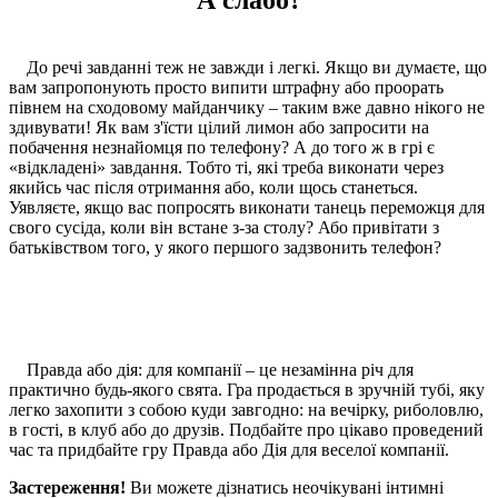
А слабо?
До речі завданні теж не завжди і легкі. Якщо ви думаєте, що
вам запропонують просто випити штрафну або проорать
півнем на сходовому майданчику – таким вже давно нікого не
здивувати! Як вам з'їсти цілий лимон або запросити на
побачення незнайомця по телефону? А до того ж в грі є
«відкладені» завдання. Тобто ті, які треба виконати через
якийсь час після отримання або, коли щось станеться.
Уявляєте, якщо вас попросять виконати танець переможця для
свого сусіда, коли він встане з-за столу? Або привітати з
батьківством того, у якого першого задзвонить телефон?
Правда або дія: для компанії – це незамінна річ для
практично будь-якого свята. Гра продається в зручній тубі, яку
легко захопити з собою куди завгодно: на вечірку, риболовлю,
в гості, в клуб або до друзів. Подбайте про цікаво проведений
час та придбайте гру Правда або Дія для веселої компанії.
Застереження!
Ви можете дізнатись неочікувані інтимні