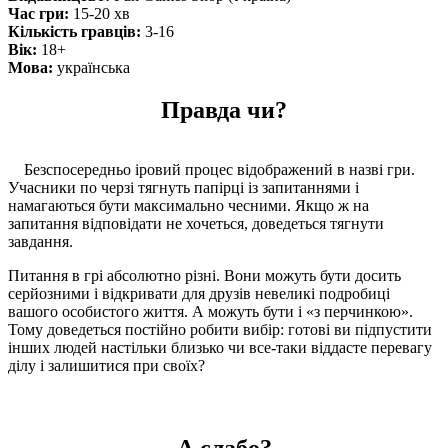
Час гри:
15-20 хв
Кiлькiсть гравцiв:
3-16
Вiк:
18+
Мова:
українська
Правда чи?
Безспосередньо іровий процес відображений в назві гри.
Учасники по черзі тягнуть папірці із запитаннями і
намагаються бути максимально чесними. Якщо ж на
запитання відповідати не хочеться, доведеться тягнути
завдання.
Питання в грі абсолютно різні. Вони можуть бути досить
серйозними і відкривати для друзів невеликі подробиці
вашого особистого життя. А можуть бути і «з перчинкою».
Тому доведеться постійно робити вибір: готові ви підпустити
інших людей настільки близько чи все-таки віддасте перевагу
ділу і залишитися при своїх?