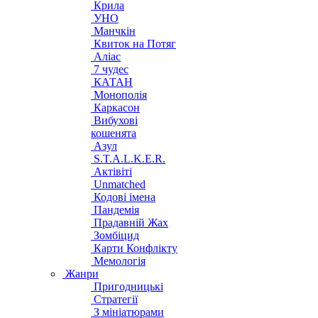
Крила
УНО
Манчкін
Квиток на Потяг
Аліас
7 чудес
КАТАН
Монополія
Каркасон
Вибухові
кошенята
Азул
S.T.A.L.K.E.R.
Актівіті
Unmatched
Кодові імена
Пандемія
Прадавній Жах
Зомбіцид
Карти Конфлікту
Мемологія
Жанри
Пригодницькі
Стратегії
З мініатюрами