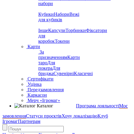
набори
Кубики
Набори
Вежі
для кубиків
Інше
Капсули
Торбинки
Фіксатори
для
коробок
Токени
Карти
За
призначенням
Карти
таро
Для
покера
Для
бриджа
Сувенірні
Класичні
Сертифікати
Уцінка
Передзамовлення
Каркасон
Мерч «Ігромаг»
Каталог
Програма лояльності
Моє
замовлення
Статуси проєктів
Хочу локалізацію
Клуб
Ігромаг
Партнерам