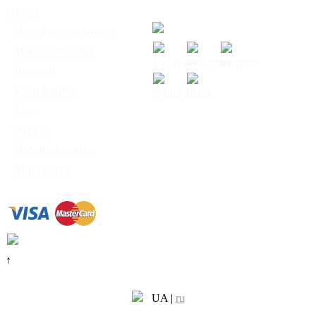
товару
Сб-Нд: з 12:00 до 18:00
◦
Програма лояльності
◦
Моє замовлення
◦
Вакансії
◦
Клуб Ігромаг
◦
Блог
© Інтернет-магазин
◦
Форум
настільних ігор
◦
Публічна оферта
"Ігромаг" 2008-2026
◦
Мапа сайту
↑
UA
|
ru