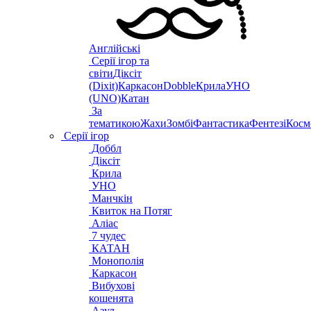
Англійські
Серії ігор та
світи
Діксіт
(Dixit)
Каркасон
Dobble
Крила
УНО
(UNO)
Катан
За
тематикою
Жахи
Зомбі
Фантастика
Фентезі
Косм
Серії ігор
Доббл
Діксіт
Крила
УНО
Манчкін
Квиток на Потяг
Аліас
7 чудес
КАТАН
Монополія
Каркасон
Вибухові
кошенята
Азул