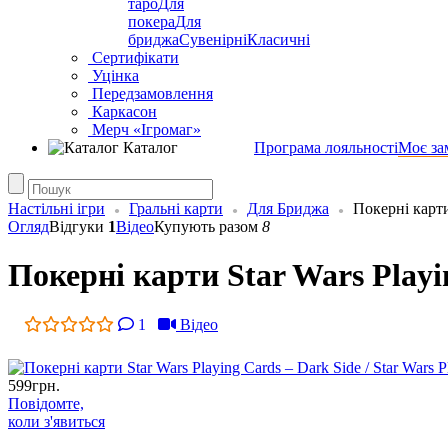
таро
Для
покера
Для
бриджа
Сувенірні
Класичні
Сертифікати
Уцінка
Передзамовлення
Каркасон
Мерч «Ігромаг»
Каталог
Програма лояльності
Моє за
Настільні ігри
Гральні карти
Для Бриджа
Покерні карти
Огляд
Відгуки
1
Відео
Купують разом
8
Покерні карти Star Wars Playin
1
Відео
599
грн.
Повідомте,
коли з'явиться