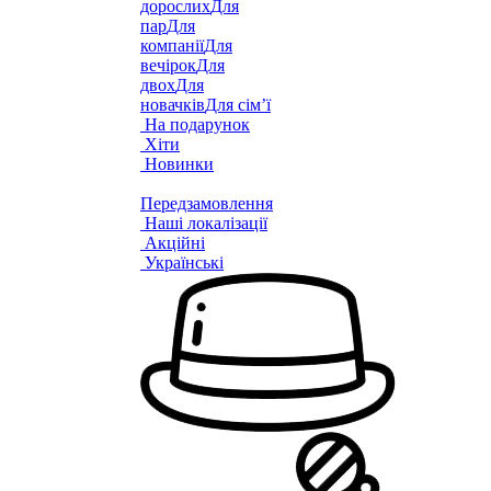
дорослих
Для
пар
Для
компанії
Для
вечірок
Для
двох
Для
новачків
Для сім’ї
На подарунок
Хіти
Новинки
Передзамовлення
Наші локалізації
Акційні
Українські