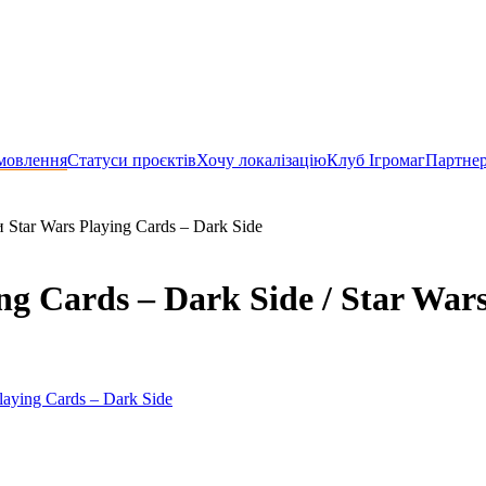
мовлення
Статуси проєктів
Хочу локалізацію
Клуб Ігромаг
Партне
 Star Wars Playing Cards – Dark Side
g Cards – Dark Side / Star Wars