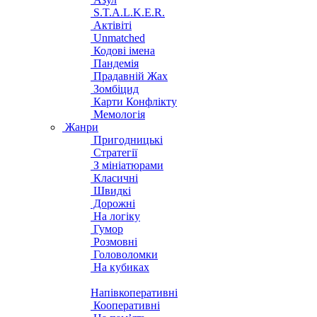
S.T.A.L.K.E.R.
Актівіті
Unmatched
Кодові імена
Пандемія
Прадавній Жах
Зомбіцид
Карти Конфлікту
Мемологія
Жанри
Пригодницькі
Стратегії
З мініатюрами
Класичні
Швидкі
Дорожні
На логіку
Гумор
Розмовні
Головоломки
На кубиках
Напівкоперативні
Кооперативні