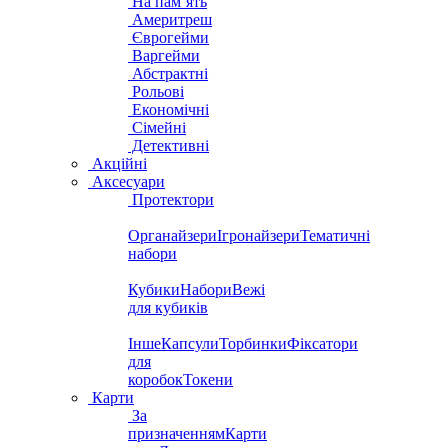
На пам’ять
Америтреш
Єврогейми
Варгейми
Абстрактні
Рольові
Економічні
Сімейні
Детективні
Акційні
Аксесуари
Протектори
Органайзери
Ігронайзери
Тематичні
набори
Кубики
Набори
Вежі
для кубиків
Інше
Капсули
Торбинки
Фіксатори
для
коробок
Токени
Карти
За
призначенням
Карти