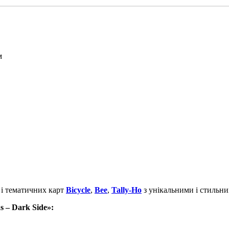
м
 і тематичних карт
Bicycle
,
Bee
,
Tally-Ho
з унікальними і стильни
 – Dark Side»: