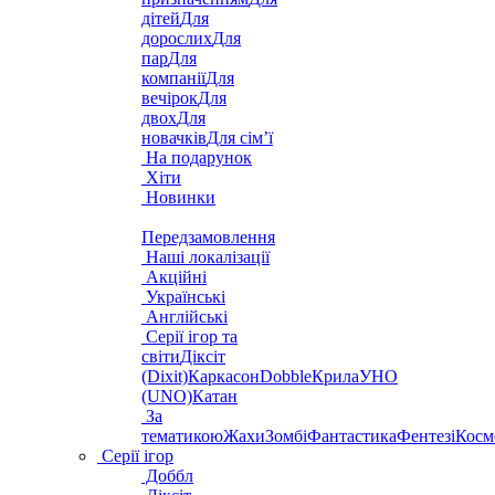
дітей
Для
дорослих
Для
пар
Для
компанії
Для
вечірок
Для
двох
Для
новачків
Для сім’ї
На подарунок
Хіти
Новинки
Передзамовлення
Наші локалізації
Акційні
Українські
Англійські
Серії ігор та
світи
Діксіт
(Dixit)
Каркасон
Dobble
Крила
УНО
(UNO)
Катан
За
тематикою
Жахи
Зомбі
Фантастика
Фентезі
Косм
Серії ігор
Доббл