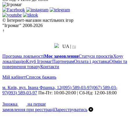
© Інтернет-магазин настільних ігор
"Ігромаг" 2008-2026
↑
UA
|
ru
Програма лояльності
Моє замовлення
Статуси проєктів
Хочу
локалізацію
Клуб Ігромаг
Партнерам
Оплата і доставка
Обмін та
повернення товару
Контакти
Мій кабінет
Cписок бажань
м. Київ, вул. Івана Франка, 12
(095) 589-03-97
(067) 589-03-
97
(093) 589-03-97
Пн-Пт: 10:00-20:00 | Сб-Нд: 12:00-18:00
7%
Знижка
на перше
замовлення при реєстрації
Зареєструватись