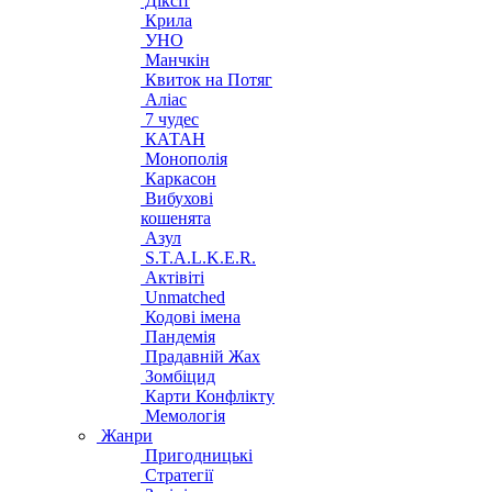
Діксіт
Крила
УНО
Манчкін
Квиток на Потяг
Аліас
7 чудес
КАТАН
Монополія
Каркасон
Вибухові
кошенята
Азул
S.T.A.L.K.E.R.
Актівіті
Unmatched
Кодові імена
Пандемія
Прадавній Жах
Зомбіцид
Карти Конфлікту
Мемологія
Жанри
Пригодницькі
Стратегії