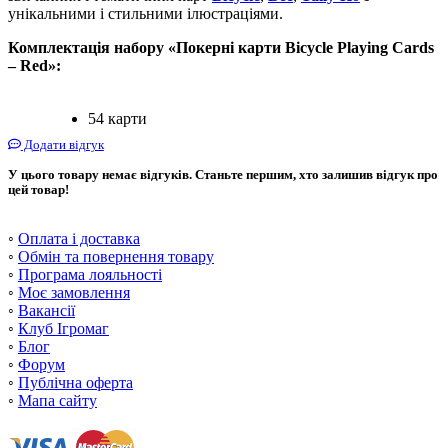
унікальними і стильними ілюстраціями.
Комплектація набору «Покерні карти Bicycle Playing Cards
– Red»:
54 карти
Додати відгук
У цього товару немає відгуків. Станьте першим, хто залишив відгук про
цей товар!
◦
Оплата і доставка
◦
Обмін та повернення товару
◦
Програма лояльності
◦
Моє замовлення
◦
Вакансії
◦
Клуб Ігромаг
◦
Блог
◦
Форум
◦
Публічна оферта
◦
Мапа сайту