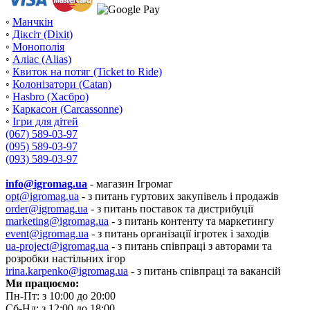
◦
Манчкін
◦
Діксіт (Dixit)
◦
Монополія
◦
Аліас (Alias)
◦
Квиток на потяг (Ticket to Ride)
◦
Колонізатори (Catan)
◦
Hasbro (Хасбро)
◦
Каркасон (Carcassonne)
◦
Ігри для дітей
(067) 589-03-97
(095) 589-03-97
(093) 589-03-97
info@igromag.ua
- магазин Ігромаг
opt@igromag.ua
- з питань гуртових закупівель і продажів
order@igromag.ua
- з питань поставок та дистрибуції
marketing@igromag.ua
- з питань контенту та маркетингу
event@igromag.ua
- з питань організації ігротек і заходів
ua-project@igromag.ua
- з питань співпраці з авторами та
розробки настільних ігор
irina.karpenko@igromag.ua
- з питань співпраці та вакансій
Ми працюємо:
Пн-Пт: з 10:00 до 20:00
Сб-Нд: з 12:00 до 18:00