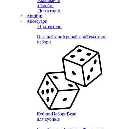
Економічні
Сімейні
Детективні
Акційні
Аксесуари
Протектори
Органайзери
Ігронайзери
Тематичні
набори
Кубики
Набори
Вежі
для кубиків