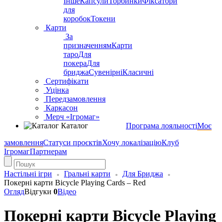
Інше
Капсули
Торбинки
Фіксатори
для
коробок
Токени
Карти
За
призначенням
Карти
таро
Для
покера
Для
бриджа
Сувенірні
Класичні
Сертифікати
Уцінка
Передзамовлення
Каркасон
Мерч «Ігромаг»
Каталог
Програма лояльності
Моє
замовлення
Статуси проєктів
Хочу локалізацію
Клуб
Ігромаг
Партнерам
Настільні ігри
Гральні карти
Для Бриджа
Покерні карти Bicycle Playing Cards – Red
Огляд
Відгуки
0
Відео
Покерні карти Bicycle Playing