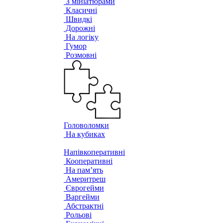
З мініатюрами
Класичні
Швидкі
Дорожні
На логіку
Гумор
Розмовні
Головоломки
На кубиках
Напівкоперативні
Кооперативні
На пам’ять
Америтреш
Єврогейми
Варгейми
Абстрактні
Рольові