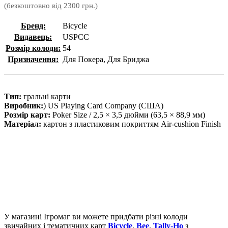
(безкоштовно від 2300 грн.)
Бренд:
Bicycle
Видавець:
USPCC
Розмір колоди:
54
Призначення:
Для Покера, Для Бриджа
Тип:
гральні карти
Виробник:
) US Playing Card Company (США)
Розмір карт:
Poker Size / 2,5 × 3,5 дюйми (63,5 × 88,9 мм)
Матеріал:
картон з пластиковим покриттям Air-cushion Finish
У магазині Ігромаг ви можете придбати різні колоди
звичайних і тематичних карт
Bicycle
,
Bee
,
Tally-Ho
з