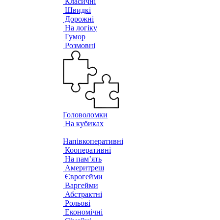
Класичні
Швидкі
Дорожні
На логіку
Гумор
Розмовні
Головоломки
На кубиках
Напівкоперативні
Кооперативні
На пам’ять
Америтреш
Єврогейми
Варгейми
Абстрактні
Рольові
Економічні