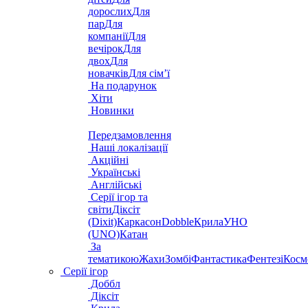
дорослих
Для
пар
Для
компанії
Для
вечірок
Для
двох
Для
новачків
Для сім’ї
На подарунок
Хіти
Новинки
Передзамовлення
Наші локалізації
Акційні
Українські
Англійські
Серії ігор та
світи
Діксіт
(Dixit)
Каркасон
Dobble
Крила
УНО
(UNO)
Катан
За
тематикою
Жахи
Зомбі
Фантастика
Фентезі
Косм
Серії ігор
Доббл
Діксіт