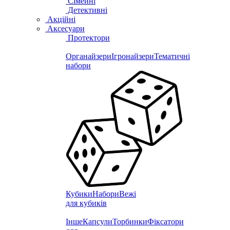
Сімейні
Детективні
Акційні
Аксесуари
Протектори
Органайзери
Ігронайзери
Тематичні
набори
Кубики
Набори
Вежі
для кубиків
Інше
Капсули
Торбинки
Фіксатори