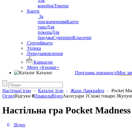
для
коробок
Токени
Карти
За
призначенням
Карти
таро
Для
покера
Для
бриджа
Сувенірні
Класичні
Сертифікати
Уцінка
Передзамовлення
Каркасон
Мерч «Ігромаг»
Каталог
Програма лояльності
Моє за
Настільні ігри
Каталог ігор
Жахи Лавкрафта
Pocket Ma
Огляд
Відгуки
0
Правила
Відео
Аксесуари
1
Схожі товари
3
Купую
Настільна гра Pocket Madness
0
Відео