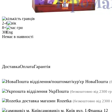
2-4
8+
30
E
ng
Немає в наявності
Доставка
Оплата
Гарантія
відділення/поштомат/кур'єр НоваПошта
(
відділення УкрПошта
(безкоштовно від 2300 гр
магазин Rozetka
(безкоштовно від 2300 г
самовивіз м. Київ вул. І.Франка 12