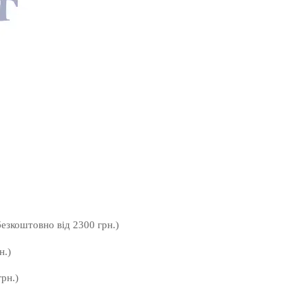
безкоштовно від 2300 грн.)
н.)
рн.)