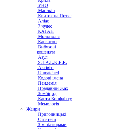
Крила
УНО
Манчкін
Квиток на Потяг
Аліас
7 чудес
КАТАН
Монополія
Каркасон
Вибухові
кошенята
Азул
S.T.A.L.K.E.R.
Актівіті
Unmatched
Кодові імена
Пандемія
Прадавній Жах
Зомбіцид
Карти Конфлікту
Мемологія
Жанри
Пригодницькі
Стратегії
З мініатюрами