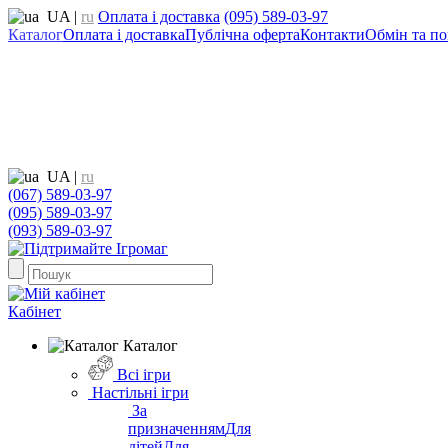
UA
|
ru
Оплата і доставка
(095) 589-03-97
Каталог
Оплата і доставка
Публічна оферта
Контакти
Обмін та по
UA
|
ru
(067) 589-03-97
(095) 589-03-97
(093) 589-03-97
Кабінет
Каталог
Всі ігри
Настільні ігри
За
призначенням
Для
дітей
Для