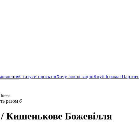
мовлення
Статуси проєктів
Хочу локалізацію
Клуб Ігромаг
Партне
dness
ть разом
6
 / Кишенькове Божевілля