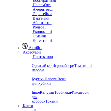
Кооперативні
На пам’ять
Америтреш
Єврогейми
Варгейми
Абстрактні
Рольові
Економічні
Сімейні
Детективні
Акційні
Аксесуари
Протектори
Органайзери
Ігронайзери
Тематичні
набори
Кубики
Набори
Вежі
для кубиків
Інше
Капсули
Торбинки
Фіксатори
для
коробок
Токени
Карти
За