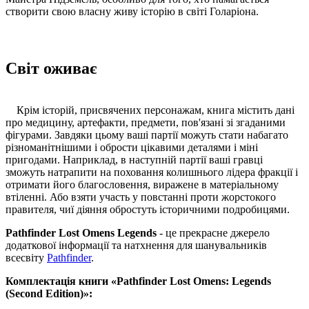
створити свою власну живу історію в світі Голаріона.
Світ оживає
Крім історій, присвячених персонажам, книга містить дані
про медицину, артефакти, предмети, пов'язані зі згаданими
фігурами. Завдяки цьому ваші партії можуть стати набагато
різноманітнішими і обрости цікавими деталями і міні
пригодами. Наприклад, в наступній партії ваші гравці
зможуть натрапити на поховання колишнього лідера фракції і
отримати його благословення, виражене в матеріальному
втіленні. Або взяти участь у повстанні проти жорстокого
правителя, чиї діяння обростуть історичними подробицями.
Pathfinder Lost Omens Legends
- це прекрасне джерело
додаткової інформації та натхнення для шанувальників
всесвіту
Pathfinder
.
Комплектація книги «Pathfinder Lost Omens: Legends
(Second Edition)»: