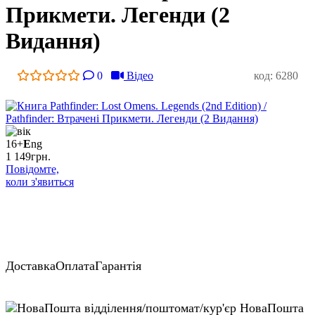
Прикмети. Легенди (2
Видання)
0
Відео
код: 6280
16+
E
ng
1 149
грн.
Повідомте,
коли з'явиться
Доставка
Оплата
Гарантія
відділення/поштомат/кур'єр НоваПошта