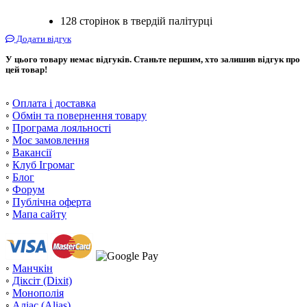
128 сторінок в твердій палітурці
Додати відгук
У цього товару немає відгуків. Станьте першим, хто залишив відгук про
цей товар!
◦
Оплата і доставка
◦
Обмін та повернення товару
◦
Програма лояльності
◦
Моє замовлення
◦
Вакансії
◦
Клуб Ігромаг
◦
Блог
◦
Форум
◦
Публічна оферта
◦
Мапа сайту
◦
Манчкін
◦
Діксіт (Dixit)
◦
Монополія
◦
Аліас (Alias)