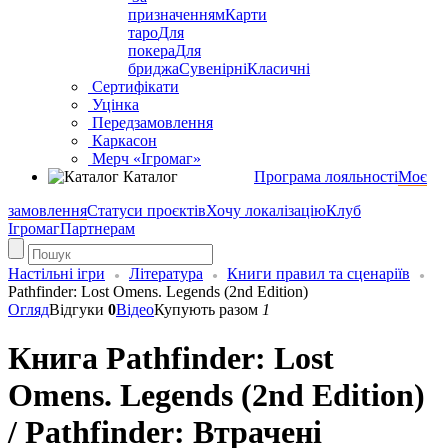
призначенням
Карти
таро
Для
покера
Для
бриджа
Сувенірні
Класичні
Сертифікати
Уцінка
Передзамовлення
Каркасон
Мерч «Ігромаг»
Каталог
Програма лояльності
Моє
замовлення
Статуси проєктів
Хочу локалізацію
Клуб
Ігромаг
Партнерам
Настільні ігри
Література
Книги правил та сценаріїв
Pathfinder: Lost Omens. Legends (2nd Edition)
Огляд
Відгуки
0
Відео
Купують разом
1
Книга Pathfinder: Lost
Omens. Legends (2nd Edition)
/ Pathfinder: Втрачені