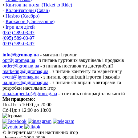
◦
Квиток на потяг (Ticket to Ride)
◦
Колонізатори (Catan)
◦
Hasbro (Хасбро)
◦
Каркасон (Carcassonne)
◦
Ігри для дітей
(067) 589-03-97
(095) 589-03-97
(093) 589-03-97
info@igromag.ua
- магазин Ігромаг
opt@igromag.ua
- з питань гуртових закупівель і продажів
order@igromag.ua
- з питань поставок та дистрибуції
marketing@igromag.ua
- з питань контенту та маркетингу
event@igromag.ua
- з питань організації ігротек і заходів
ua-project@igromag.ua
- з питань співпраці з авторами та
розробки настільних ігор
irina.karpenko@igromag.ua
- з питань співпраці та вакансій
Ми працюємо:
Пн-Пт: з 10:00 до 20:00
Сб-Нд: з 12:00 до 18:00
© Інтернет-магазин настільних ігор
"Ігромаг" 2008-2026