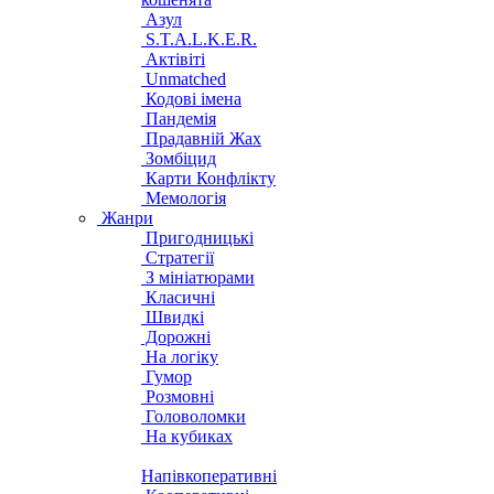
Азул
S.T.A.L.K.E.R.
Актівіті
Unmatched
Кодові імена
Пандемія
Прадавній Жах
Зомбіцид
Карти Конфлікту
Мемологія
Жанри
Пригодницькі
Стратегії
З мініатюрами
Класичні
Швидкі
Дорожні
На логіку
Гумор
Розмовні
Головоломки
На кубиках
Напівкоперативні