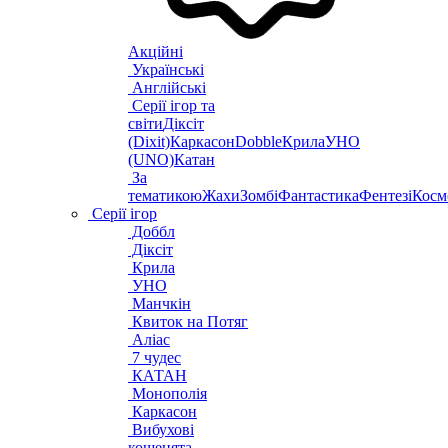
Акційні
Українські
Англійські
Серії ігор та
світи
Діксіт
(Dixit)
Каркасон
Dobble
Крила
УНО
(UNO)
Катан
За
тематикою
Жахи
Зомбі
Фантастика
Фентезі
Косм
Серії ігор
Доббл
Діксіт
Крила
УНО
Манчкін
Квиток на Потяг
Аліас
7 чудес
КАТАН
Монополія
Каркасон
Вибухові
кошенята