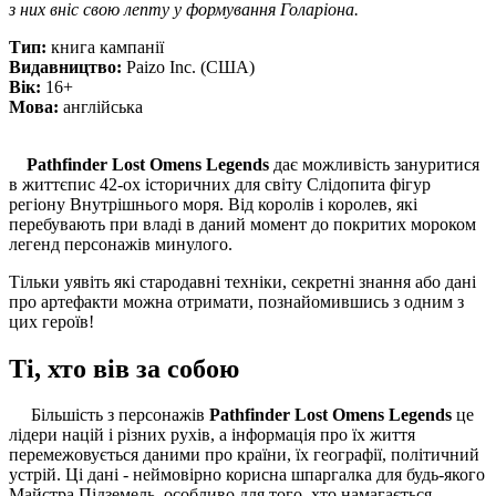
з них вніс свою лепту у формування Голаріона.
Тип:
книга кампанії
Видавництво:
Paizo Inc. (США)
Вiк:
16+
Мова:
англійська
Pathfinder Lost Omens Legends
дає можливість зануритися
в життєпис 42-ох історичних для світу Слідопита фігур
регіону Внутрішнього моря. Від королів і королев, які
перебувають при владі в даний момент до покритих мороком
легенд персонажів минулого.
Тільки уявіть які стародавні техніки, секретні знання або дані
про артефакти можна отримати, познайомившись з одним з
цих героїв!
Ті, хто вів за собою
Більшість з персонажів
Pathfinder Lost Omens Legends
це
лідери націй і різних рухів, а інформація про їх життя
перемежовується даними про країни, їх географії, політичний
устрій. Ці дані - неймовірно корисна шпаргалка для будь-якого
Майстра Підземель, особливо для того, хто намагається