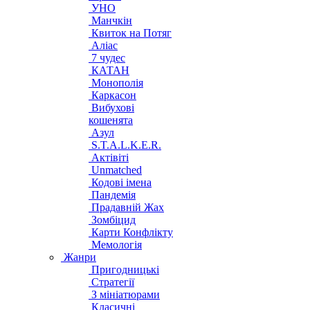
УНО
Манчкін
Квиток на Потяг
Аліас
7 чудес
КАТАН
Монополія
Каркасон
Вибухові
кошенята
Азул
S.T.A.L.K.E.R.
Актівіті
Unmatched
Кодові імена
Пандемія
Прадавній Жах
Зомбіцид
Карти Конфлікту
Мемологія
Жанри
Пригодницькі
Стратегії
З мініатюрами
Класичні