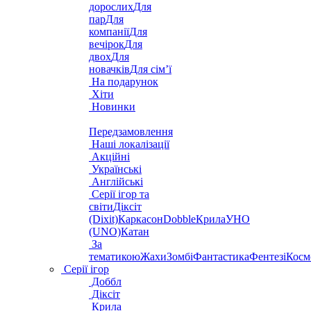
дорослих
Для
пар
Для
компанії
Для
вечірок
Для
двох
Для
новачків
Для сім’ї
На подарунок
Хіти
Новинки
Передзамовлення
Наші локалізації
Акційні
Українські
Англійські
Серії ігор та
світи
Діксіт
(Dixit)
Каркасон
Dobble
Крила
УНО
(UNO)
Катан
За
тематикою
Жахи
Зомбі
Фантастика
Фентезі
Косм
Серії ігор
Доббл
Діксіт
Крила