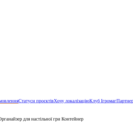
мовлення
Статуси проєктів
Хочу локалізацію
Клуб Ігромаг
Партне
Органайзер для настільної гри Контейнер