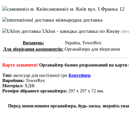
самовивіз м. Київ вул. І.Франка 12
міжнародна доставка
Uklon - швидка доставка по Києву
(бе
Видавець:
Україна, TowerRex
Для зберігання компонентів:
Органайзери для зберігання
Варто зазначити!
Органайзер базово розрахований на карти в
Тип:
аксесуар для настільної гри
Контейнер
Виробник:
TowerRex
Матеріал:
ХДФ
Розміри зібраного органайзера:
297 х 297 х 72 мм.
Перед замовленням органайзера, будь-ласка, зверніть уваг