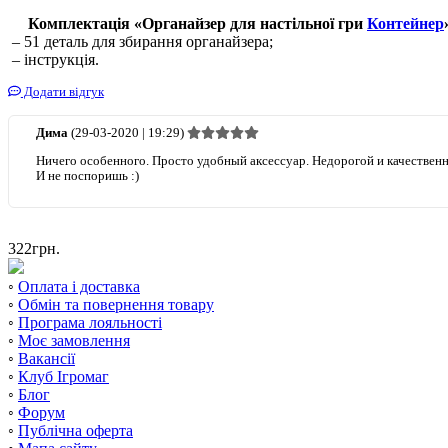
Комплектація «Органайзер для настільної гри
Контейнер
– 51 деталь для збирання органайзера;
– інструкція.
Додати відгук
Дима
(29-03-2020 | 19:29)
Ничего особенного. Просто удобный аксессуар. Недорогой и качествен
И не поспоришь :)
322
грн.
◦
Оплата і доставка
◦
Обмін та повернення товару
◦
Програма лояльності
◦
Моє замовлення
◦
Вакансії
◦
Клуб Ігромаг
◦
Блог
◦
Форум
◦
Публічна оферта