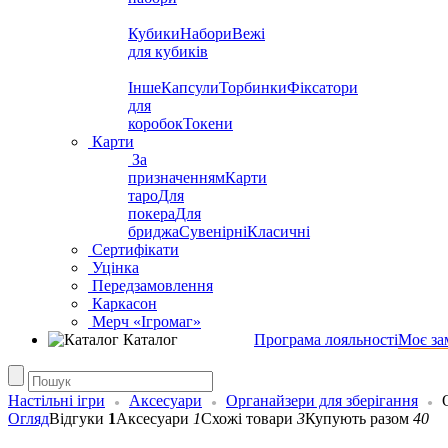
Кубики
Набори
Вежі
для кубиків
Інше
Капсули
Торбинки
Фіксатори
для
коробок
Токени
Карти
За
призначенням
Карти
таро
Для
покера
Для
бриджа
Сувенірні
Класичні
Сертифікати
Уцінка
Передзамовлення
Каркасон
Мерч «Ігромаг»
Каталог
Програма лояльності
Моє за
Настільні ігри
Аксесуари
Органайзери для зберігання
Огляд
Відгуки
1
Аксесуари
1
Схожі товари
3
Купують разом
40