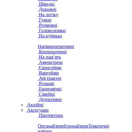
Швидкі
Дорожні
На логіку
Гумор
Розмовні
Головоломки
На кубиках
Напівкоперативні
Кооперативні
На пам’ять
Америтреш
Єврогейми
Варгейми
Абстрактні
Рольові
Економічні
Сімейні
Детективні
Акційні
Аксесуари
Протектори
Органайзери
Ігронайзери
Тематичні
набори