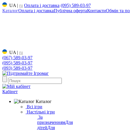
UA
|
ru
Оплата і доставка
(095) 589-03-97
Каталог
Оплата і доставка
Публічна оферта
Контакти
Обмін та по
UA
|
ru
(067) 589-03-97
(095) 589-03-97
(093) 589-03-97
Кабінет
Каталог
Всі ігри
Настільні ігри
За
призначенням
Для
дітей
Для