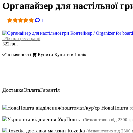
Органайзер для настільної гри
1
-7% при реєстрації
322
грн.
в наявності
Купити
Купити в 1 клік
Доставка
Оплата
Гарантія
відділення/поштомат/кур'єр НоваПошта
(
відділення УкрПошта
(безкоштовно від 2300 гр
магазин Rozetka
(безкоштовно від 2300 г