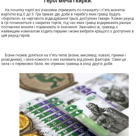
Герої меча і кирки.
На початку партії всі учасники отримують по планшету і п'ять монеток
вартістю від 0 до 5. Гра триває дві доби в перебігу яких гравці будуть
«боротися» за черговість відвідування трьох доступних таверн. Кожен раунд
в грі починається з закритих торгів, під час яких гравці відкривають раніше
поставлені монети і порівнюють їх значення. Звичайно ж, гравець з
найвищим номіналом ходить першим і може вибрати кращого з доступних в
цей раунд героїв.
Воїни гномів діляться на п'ять типів (воїни, мисливці, ковалі, гірники і
розвідники), і сила кожного з них залежить від різних факторів. Саме ця
сила і є переможні бали, які отримає гравець в кінці другої доби.