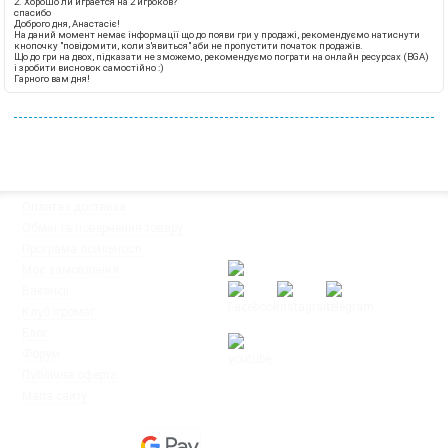
2. Хорошо ли играется на 2 игроков?
спасибо
Доброго дня, Анастасіє!
На даний момент немає інформації що до появи гри у продажі, рекомендуємо натиснути
кнопочку "повідомити, коли з'явиться" аби не пропустити початок продажів.
Що до гри на двох, підказати не зможемо, рекомендуємо пограти на онлайн ресурсах (BGA)
і зробити висновок самостійно :)
Гарного вам дня!
◦
Оплата і доставка
Ми працюємо:
◦
Обмін та повернення товару
Пн-Пт: з 10:00 до 20:00
◦
Програма лояльності
Сб-Нд: з 12:00 до 18:00
◦
Моє замовлення
◦
Вакансії
◦
Клуб Ігромаг
◦
Блог
◦
Форум
◦
Публічна оферта
© Інтернет-магазин настільних ігор
◦
Мапа сайту
"Ігромаг" 2008-2026