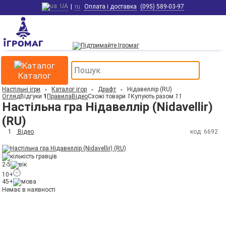
UA
|
ru
Оплата і доставка
(095) 589-03-97
Каталог
Настільні ігри
Каталог ігор
Драфт
Нідавеллір (RU)
Огляд
Відгуки
1
Правила
Відео
Схожі товари
1
Купують разом
11
Настільна гра Нідавеллір (Nidavellir)
(RU)
1
Відео
код: 6692
2-5
10+
45+
Немає в наявності