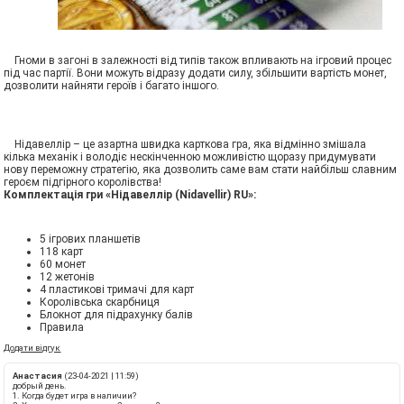
Гноми в загоні в залежності від типів також впливають на ігровий процес
під час партії. Вони можуть відразу додати силу, збільшити вартість монет,
дозволити найняти героїв і багато іншого.
Нідавеллір – це азартна швидка карткова гра, яка відмінно змішала
кілька механік і володіє нескінченною можливістю щоразу придумувати
нову переможну стратегію, яка дозволить саме вам стати найбільш славним
героєм підгірного королівства!
Комплектація гри «Нідавеллір (Nidavellir) RU»:
5 ігрових планшетів
118 карт
60 монет
12 жетонів
4 пластикові тримачі для карт
Королівська скарбниця
Блокнот для підрахунку балів
Правила
Додати відгук
Анастасия
(23-04-2021 | 11:59)
добрый день.
1. Когда будет игра в наличии?