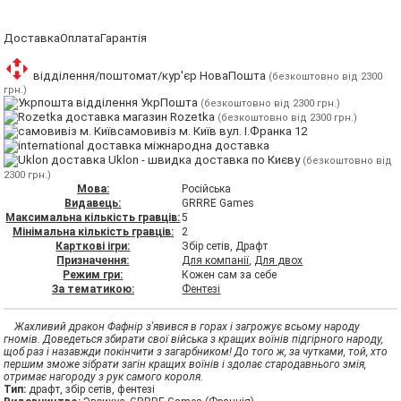
Доставка
Оплата
Гарантія
відділення/поштомат/кур'єр НоваПошта
(безкоштовно від 2300
грн.)
відділення УкрПошта
(безкоштовно від 2300 грн.)
магазин Rozetka
(безкоштовно від 2300 грн.)
самовивіз м. Київ вул. І.Франка 12
міжнародна доставка
Uklon - швидка доставка по Києву
(безкоштовно від
2300 грн.)
Мова:
Російська
Видавець:
GRRRE Games
Максимальна кількість гравців:
5
Мінімальна кількість гравців:
2
Карткові ігри:
Збір сетів, Драфт
Призначення:
Для компанії
,
Для двох
Режим гри:
Кожен сам за себе
За тематикою:
Фентезі
Жахливий дракон Фафнір з'явився в горах і загрожує всьому народу
гномів. Доведеться збирати свої війська з кращих воїнів підгірного народу,
щоб раз і назавжди покінчити з загарбником! До того ж, за чутками, той, хто
першим зможе зібрати загін кращих воїнів і здолає стародавнього змія,
отримає нагороду з рук самого короля.
Тип:
драфт, збір сетів, фентезі