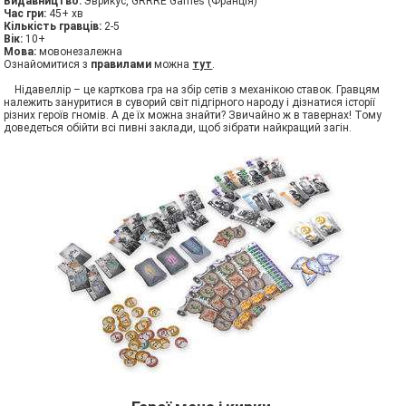
Видавництво:
Эврикус, GRRRE Games (Франція)
Час гри:
45+ хв
Кiлькiсть гравцiв:
2-5
Вiк:
10+
Мова:
мовонезалежна
Ознайомитися з
правилами
можна
тут
.
Нідавеллір – це карткова гра на збір сетів з механікою ставок. Гравцям
належить зануритися в суворий світ підгірного народу і дізнатися історії
різних героїв гномів. А де їх можна знайти? Звичайно ж в тавернах! Тому
доведеться обійти всі пивні заклади, щоб зібрати найкращий загін.