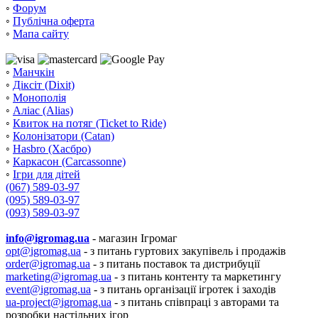
◦
Форум
◦
Публічна оферта
◦
Мапа сайту
◦
Манчкін
◦
Діксіт (Dixit)
◦
Монополія
◦
Аліас (Alias)
◦
Квиток на потяг (Ticket to Ride)
◦
Колонізатори (Catan)
◦
Hasbro (Хасбро)
◦
Каркасон (Carcassonne)
◦
Ігри для дітей
(067) 589-03-97
(095) 589-03-97
(093) 589-03-97
info@igromag.ua
- магазин Ігромаг
opt@igromag.ua
- з питань гуртових закупівель і продажів
order@igromag.ua
- з питань поставок та дистрибуції
marketing@igromag.ua
- з питань контенту та маркетингу
event@igromag.ua
- з питань організації ігротек і заходів
ua-project@igromag.ua
- з питань співпраці з авторами та
розробки настільних ігор