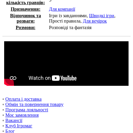
кількість гравців:
Призначення:
Для компанії
Відпочинок та
Ігри із завданнями,
Швидкі ігри
,
розваги:
Прості правила,
Для вечірок
Розмови:
Розповіді та фантазія
◦
Оплата і доставка
◦
Обмін та повернення товару
◦
Програма лояльності
◦
Моє замовлення
◦
Вакансії
◦
Клуб Ігромаг
◦
Блог