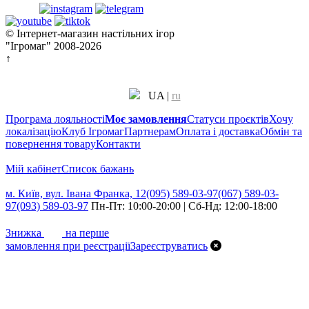
© Інтернет-магазин настільних ігор
"Ігромаг" 2008-2026
↑
UA
|
ru
Програма лояльності
Моє замовлення
Статуси проєктів
Хочу
локалізацію
Клуб Ігромаг
Партнерам
Оплата і доставка
Обмін та
повернення товару
Контакти
Мій кабінет
Cписок бажань
м. Київ, вул. Івана Франка, 12
(095) 589-03-97
(067) 589-03-
97
(093) 589-03-97
Пн-Пт: 10:00-20:00 | Сб-Нд: 12:00-18:00
7%
Знижка
на перше
замовлення при реєстрації
Зареєструватись