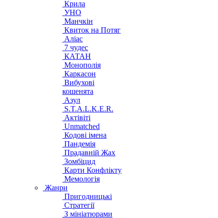
Крила
УНО
Манчкін
Квиток на Потяг
Аліас
7 чудес
КАТАН
Монополія
Каркасон
Вибухові
кошенята
Азул
S.T.A.L.K.E.R.
Актівіті
Unmatched
Кодові імена
Пандемія
Прадавній Жах
Зомбіцид
Карти Конфлікту
Мемологія
Жанри
Пригодницькі
Стратегії
З мініатюрами