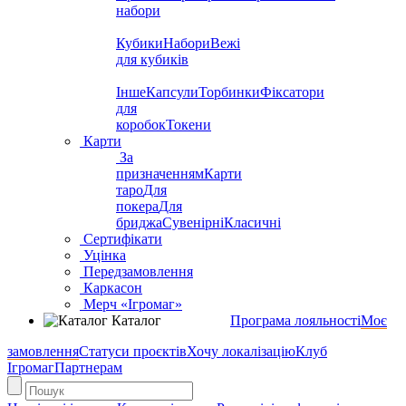
набори
Кубики
Набори
Вежі
для кубиків
Інше
Капсули
Торбинки
Фіксатори
для
коробок
Токени
Карти
За
призначенням
Карти
таро
Для
покера
Для
бриджа
Сувенірні
Класичні
Сертифікати
Уцінка
Передзамовлення
Каркасон
Мерч «Ігромаг»
Каталог
Програма лояльності
Моє
замовлення
Статуси проєктів
Хочу локалізацію
Клуб
Ігромаг
Партнерам