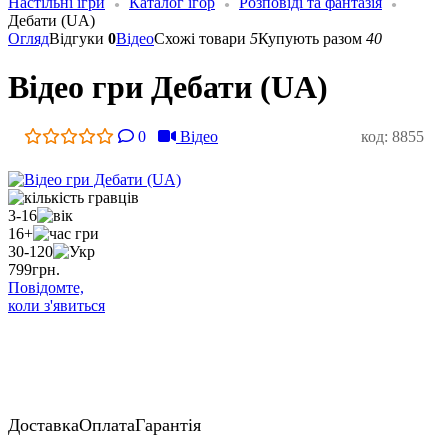
Настільні ігри
Каталог ігор
Розповіді та фантазія
Дебати (UA)
Огляд
Відгуки
0
Відео
Схожі товари
5
Купують разом
40
Відео гри Дебати (UA)
0
Відео
код: 8855
3-16
16+
30-120
799
грн.
Повідомте,
коли з'явиться
Доставка
Оплата
Гарантія