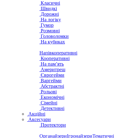
Класичні
Швидкі
Дорожні
На логіку
Гумор
Розмовні
Головоломки
На кубиках
Напівкоперативні
Кооперативні
На пам’ять
Америтреш
Єврогейми
Варгейми
Абстрактні
Рольові
Економічні
Сімейні
Детективні
Акційні
Аксесуари
Протектори
Органайзери
Ігронайзери
Тематичні