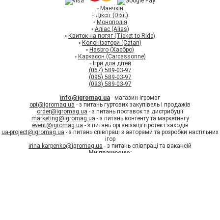
◦
Манчкін
◦
Діксіт (Dixit)
◦
Монополія
◦
Аліас (Alias)
◦
Квиток на потяг (Ticket to Ride)
◦
Колонізатори (Catan)
◦
Hasbro (Хасбро)
◦
Каркасон (Carcassonne)
◦
Ігри для дітей
(067) 589-03-97
(095) 589-03-97
(093) 589-03-97
info@igromag.ua
- магазин Ігромаг
opt@igromag.ua
- з питань гуртових закупівель і продажів
order@igromag.ua
- з питань поставок та дистрибуції
marketing@igromag.ua
- з питань контенту та маркетингу
event@igromag.ua
- з питань організації ігротек і заходів
ua-project@igromag.ua
- з питань співпраці з авторами та розробки настільних
ігор
irina.karpenko@igromag.ua
- з питань співпраці та вакансій
Ми працюємо:
7%
Знижка
на перше
Пн-Пт: з 10:00 до 20:00
замовлення при реєстрації
Зареєструватись
Сб-Нд: з 12:00 до 18:00
© Інтернет-магазин настільних ігор