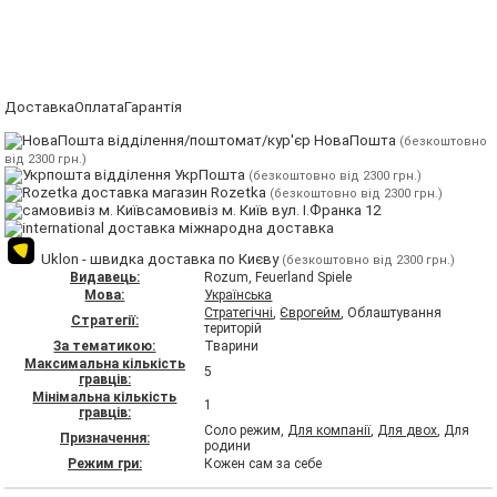
Доставка
Оплата
Гарантія
відділення/поштомат/кур'єр НоваПошта
(безкоштовно
від 2300 грн.)
відділення УкрПошта
(безкоштовно від 2300 грн.)
магазин Rozetka
(безкоштовно від 2300 грн.)
самовивіз м. Київ вул. І.Франка 12
міжнародна доставка
Uklon - швидка доставка по Києву
(безкоштовно від 2300 грн.)
Видавець:
Rozum, Feuerland Spiele
Мова:
Українська
Стратегічні
,
Єврогейм
, Облаштування
Стратегії:
територій
За тематикою:
Тварини
Максимальна кількість
5
гравців:
Мінімальна кількість
1
гравців:
Соло режим,
Для компанії
,
Для двох
, Для
Призначення:
родини
Режим гри:
Кожен сам за себе