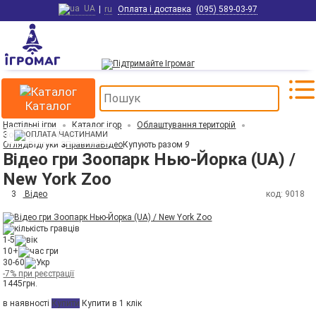
UA
|
ru
Оплата і доставка
(095) 589-03-97
Каталог
Настільні ігри
Каталог ігор
Облаштування територій
Зоопарк Нью-Йорка (UA)
Огляд
Відгуки
3
Правила
Відео
Купують разом
9
Відео гри Зоопарк Нью-Йорка (UA) /
New York Zoo
3
Відео
код: 9018
1-5
10+
30-60
-7% при реєстрації
1445
грн.
в наявності
Купити
Купити в 1 клік