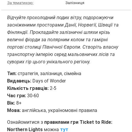
За тематикою:
Залізниця
Відчуйте прохолодний подих вітру, подорожуючи
засніженими просторами Данії, Норвегії, Швеції та
Фінляндії. Прокладайте залізничні шляхи крізь
величні фіорди за полярним колом та гамірні
портові столиці Північної Європи. Створіть власну
транспортну імперію серед мальовничих лісів та
суворих гір цього унікального регіону.
Тип:
стратегія, залізниця, сімейна
Видавець:
Days of Wonder
Кількість гравців:
2-5
Час гри:
30-60
Вік:
8+
Мова:
англійська, україномовні правила
Ознайомитися з
правилами гри Ticket to Ride:
Northern Lights
можна
тут