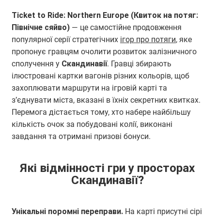
Ticket to Ride: Northern Europe (Квиток на потяг:
Північне сяйво)
— це самостійне продовження
популярної серії стратегічних
ігор про потяги
, яке
пропонує гравцям очолити розвиток залізничного
сполучення у
Скандинавії
. Гравці збирають
ілюстровані картки вагонів різних кольорів, щоб
захоплювати маршрути на ігровій карті та
з’єднувати міста, вказані в їхніх секретних квитках.
Перемога дістається тому, хто набере найбільшу
кількість очок за побудовані колії, виконані
завдання та отримані призові бонуси.
Які відмінності гри у просторах
Скандинавії?
Унікальні поромні переправи.
На карті присутні сірі