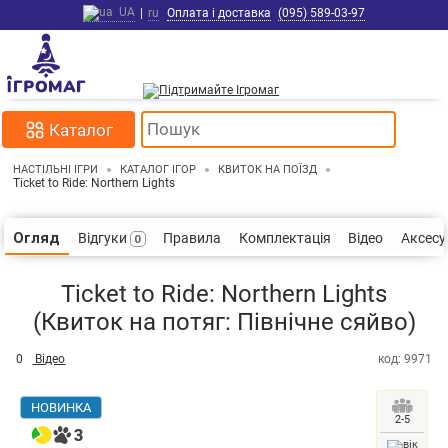
UA
|
ru
Оплата і доставка
(095) 589-03-97
Каталог
НАСТІЛЬНІ ІГРИ
КАТАЛОГ ІГОР
КВИТОК НА ПОЇЗД
Ticket to Ride: Northern Lights
Відгуки
Правила
Комплектація
Відео
Аксес
Огляд
0
Ticket to Ride: Northern Lights
(Квиток на потяг: Північне сяйво)
0
Відео
код: 9971
НОВИНКА
2-5