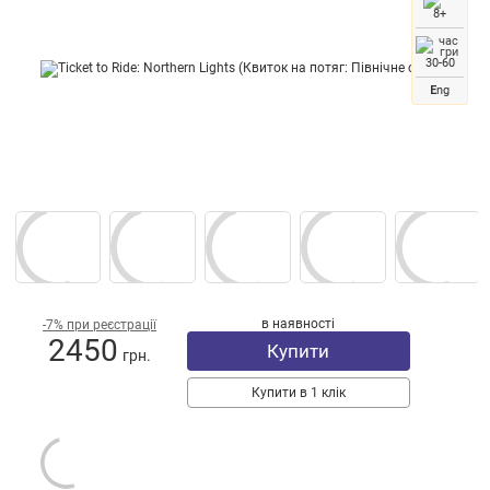
8+
30-60
E
ng
в наявності
-7% при реєстрації
2450
Купити
грн.
Купити в 1 клік