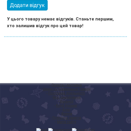
Додати відгук
У цього товару немає відгуків. Станьте першим,
хто залишив відгук про цей товар!
◦
Оплата і доставка
◦
Обмін та повернення товару
◦
Програма лояльності
◦
Моє замовлення
◦
Вакансії
◦
Клуб Ігромаг
◦
Блог
◦
Форум
◦
Публічна оферта
◦
Мапа сайту