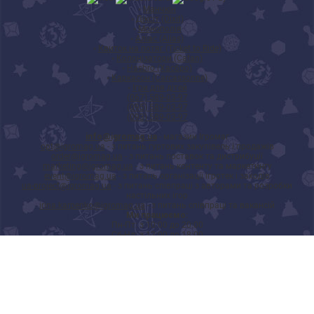
◦
Манчкін
◦
Діксіт (Dixit)
◦
Монополія
◦
Аліас (Alias)
◦
Квиток на потяг (Ticket to Ride)
◦
Колонізатори (Catan)
◦
Hasbro (Хасбро)
◦
Каркасон (Carcassonne)
◦
Ігри для дітей
(067) 589-03-97
(095) 589-03-97
(093) 589-03-97
info@igromag.ua
- магазин Ігромаг
opt@igromag.ua
- з питань гуртових закупівель і продажів
order@igromag.ua
- з питань поставок та дистрибуції
marketing@igromag.ua
- з питань контенту та маркетингу
event@igromag.ua
- з питань організації ігротек і заходів
ua-project@igromag.ua
- з питань співпраці з авторами та розробки
настільних ігор
irina.karpenko@igromag.ua
- з питань співпраці та вакансій
Ми працюємо:
Пн-Пт: з 10:00 до 20:00
Сб-Нд: з 12:00 до 18:00
7%
Знижка
на перше
замовлення при реєстрації
Зареєструватись
© Інтернет-магазин настільних ігор
"Ігромаг" 2008-2026