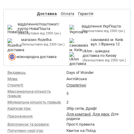
Доставка
Оплата
Гарантія
відділення/поштомат/
відділення УкрПошта
кур'єр НоваПошта
(безкоштовно від 2300 грн.)
(безкоштовно від 2300 грн.)
магазин Rozetka
самовивіз м. Київ
вул. І.Франка 12
(безкоштовно від 2300 грн.)
Uklon - швидка
доставка по Києву
міжнародна доставка
(безкоштовно від 2300 грн.)
Видавець:
Days of Wonder
Мова:
Англійська
Стратегії:
Стратегічні
Максимальна кількість
5
гравців:
Мінімальна кількість гравців:
2
Карткові ігри:
Збір сетів, Драфт
Для компанії
,
Для двох
, Для
Призначення:
родини
Відпочинок та розваги:
Прості правила
Популярні серії ігор:
Квиток на Поїзд