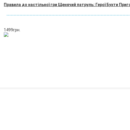
Правила до настільної гри Щенячий патруль: Герої Бухти Приг
1499
грн.