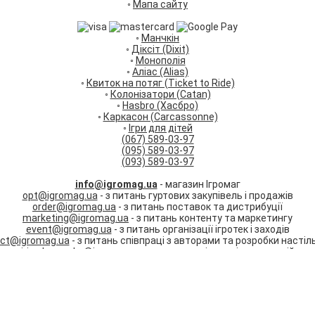
◦
Мапа сайту
◦
Манчкін
◦
Діксіт (Dixit)
◦
Монополія
◦
Аліас (Alias)
◦
Квиток на потяг (Ticket to Ride)
◦
Колонізатори (Catan)
◦
Hasbro (Хасбро)
◦
Каркасон (Carcassonne)
◦
Ігри для дітей
(067) 589-03-97
(095) 589-03-97
(093) 589-03-97
info@igromag.ua
- магазин Ігромаг
opt@igromag.ua
- з питань гуртових закупівель і продажів
order@igromag.ua
- з питань поставок та дистрибуції
marketing@igromag.ua
- з питань контенту та маркетингу
event@igromag.ua
- з питань організації ігротек і заходів
ect@igromag.ua
- з питань співпраці з авторами та розробки настіль
irina.karpenko@igromag.ua
- з питань співпраці та вакансій
Ми працюємо:
Пн-Пт: з 10:00 до 20:00
Сб-Нд: з 12:00 до 18:00