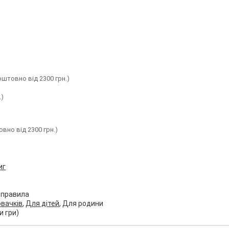
оштовно від 2300 грн.)
.)
вно від 2300 грн.)
иг
і правила
вачків
,
Для дітей
, Для родини
и гри)