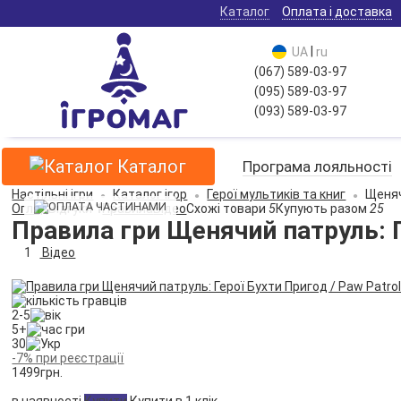
Каталог
Оплата і доставка
|
UA
ru
(067) 589-03-97
(095) 589-03-97
(093) 589-03-97
Каталог
Програма лояльності
Настільні ігри
Каталог ігор
Герої мультиків та книг
Щеняч
Огляд
Відгуки
1
Правила
Відео
Схожі товари
5
Купують разом
25
Правила гри Щенячий патруль: Г
1
Відео
2-5
5+
30
-7% при реєстрації
1499
грн.