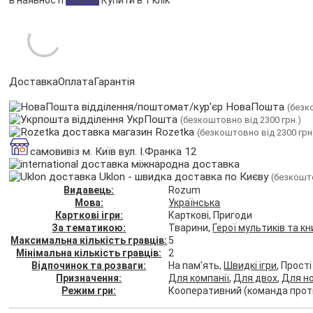
в наявності
Купити
Купити в 1 клік
Доставка
Оплата
Гарантія
відділення/поштомат/кур'єр НоваПошта
(безк
відділення УкрПошта
(безкоштовно від 2300 грн.)
магазин Rozetka
(безкоштовно від 2300 грн
самовивіз м. Київ вул. І.Франка 12
міжнародна доставка
Uklon - швидка доставка по Києву
(безкошто
Видавець:
Rozum
Мова:
Українська
Карткові ігри:
Карткові, Пригоди
За тематикою:
Тварини,
Герої мультиків та кн
Максимальна кількість гравців:
5
Мінімальна кількість гравців:
2
Відпочинок та розваги:
На пам'ять,
Швидкі ігри
, Прост
Призначення:
Для компанії
,
Для двох
,
Для но
Режим гри:
Кооперативний (команда прот