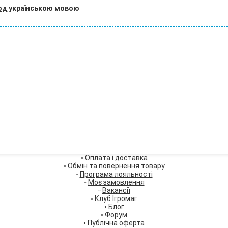
од
українською мовою
◦
Оплата і доставка
◦
Обмін та повернення товару
◦
Програма лояльності
◦
Моє замовлення
◦
Вакансії
◦
Клуб Ігромаг
◦
Блог
◦
Форум
◦
Публічна оферта