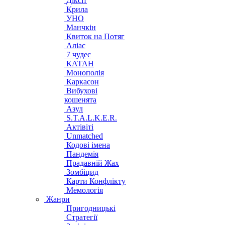
Діксіт
Крила
УНО
Манчкін
Квиток на Потяг
Аліас
7 чудес
КАТАН
Монополія
Каркасон
Вибухові
кошенята
Азул
S.T.A.L.K.E.R.
Актівіті
Unmatched
Кодові імена
Пандемія
Прадавній Жах
Зомбіцид
Карти Конфлікту
Мемологія
Жанри
Пригодницькі
Стратегії