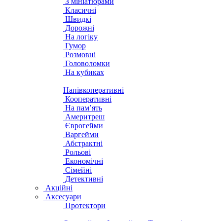
З мініатюрами
Класичні
Швидкі
Дорожні
На логіку
Гумор
Розмовні
Головоломки
На кубиках
Напівкоперативні
Кооперативні
На пам’ять
Америтреш
Єврогейми
Варгейми
Абстрактні
Рольові
Економічні
Сімейні
Детективні
Акційні
Аксесуари
Протектори