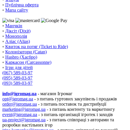
◦
Публічна оферта
◦
Мапа сайту
◦
Манчкін
◦
Діксіт (Dixit)
◦
Монополія
◦
Аліас (Alias)
◦
Квиток на потяг (Ticket to Ride)
◦
Колонізатори (Catan)
◦
Hasbro (Хасбро)
◦
Каркасон (Carcassonne)
◦
Ігри для дітей
(067) 589-03-97
(095) 589-03-97
(093) 589-03-97
info@igromag.ua
- магазин Ігромаг
opt@igromag.ua
- з питань гуртових закупівель і продажів
order@igromag.ua
- з питань поставок та дистрибуції
marketing@igromag.ua
- з питань контенту та маркетингу
event@igromag.ua
- з питань організації ігротек і заходів
ua-project@igromag.ua
- з питань співпраці з авторами та
розробки настільних ігор