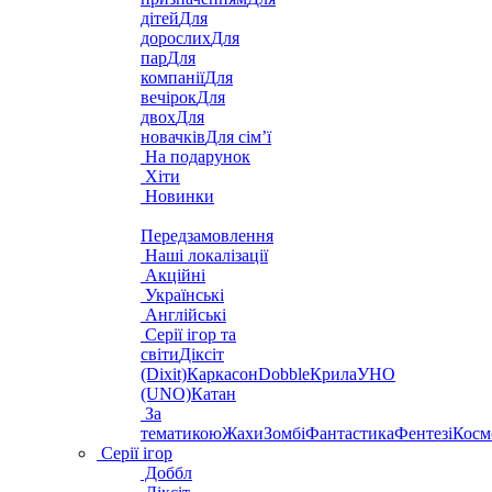
дітей
Для
дорослих
Для
пар
Для
компанії
Для
вечірок
Для
двох
Для
новачків
Для сім’ї
На подарунок
Хіти
Новинки
Передзамовлення
Наші локалізації
Акційні
Українські
Англійські
Серії ігор та
світи
Діксіт
(Dixit)
Каркасон
Dobble
Крила
УНО
(UNO)
Катан
За
тематикою
Жахи
Зомбі
Фантастика
Фентезі
Косм
Серії ігор
Доббл