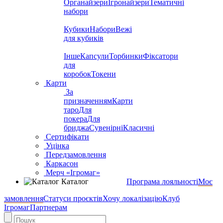
Органайзери
Ігронайзери
Тематичні
набори
Кубики
Набори
Вежі
для кубиків
Інше
Капсули
Торбинки
Фіксатори
для
коробок
Токени
Карти
За
призначенням
Карти
таро
Для
покера
Для
бриджа
Сувенірні
Класичні
Сертифікати
Уцінка
Передзамовлення
Каркасон
Мерч «Ігромаг»
Каталог
Програма лояльності
Моє
замовлення
Статуси проєктів
Хочу локалізацію
Клуб
Ігромаг
Партнерам