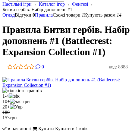
Настільні ігри
Каталог ігор
Фентезі
Битви гербів. Набір доповнень #1
Огляд
Відгуки
0
Правила
Схожі товари
1
Купують разом
14
Правила Битви гербів. Набір
доповнень #1 (Battlecrest:
Expansion Collection #1)
0
код: 8888
1-4
10+
20+
180
153
грн.
в наявності
Купити
Купити в 1 клік