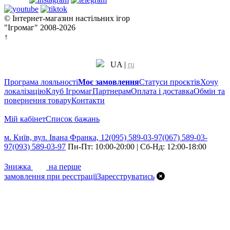
© Інтернет-магазин настільних ігор
"Ігромаг" 2008-2026
↑
UA
|
ru
Програма лояльності
Моє замовлення
Статуси проєктів
Хочу
локалізацію
Клуб Ігромаг
Партнерам
Оплата і доставка
Обмін та
повернення товару
Контакти
Мій кабінет
Cписок бажань
м. Київ, вул. Івана Франка, 12
(095) 589-03-97
(067) 589-03-
97
(093) 589-03-97
Пн-Пт: 10:00-20:00 | Сб-Нд: 12:00-18:00
7%
Знижка
на перше
замовлення при реєстрації
Зареєструватись