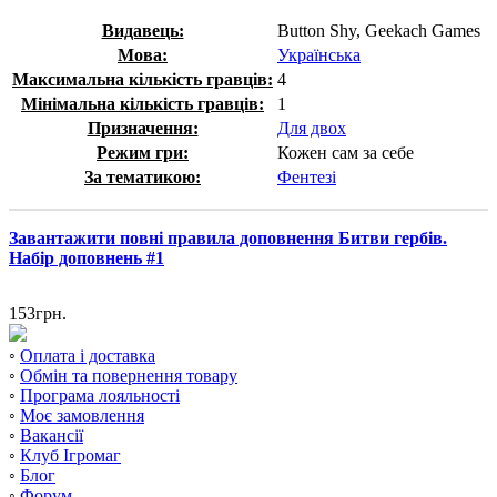
Видавець:
Button Shy, Geekach Games
Мова:
Українська
Максимальна кількість гравців:
4
Мінімальна кількість гравців:
1
Призначення:
Для двох
Режим гри:
Кожен сам за себе
За тематикою:
Фентезі
Завантажити повні правила доповнення Битви гербів.
Набір доповнень #1
153
грн.
◦
Оплата і доставка
◦
Обмін та повернення товару
◦
Програма лояльності
◦
Моє замовлення
◦
Вакансії
◦
Клуб Ігромаг
◦
Блог
◦
Форум