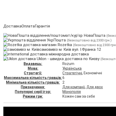
Доставка
Оплата
Гарантія
відділення/поштомат/кур'єр НоваПошта
(безк
відділення УкрПошта
(безкоштовно від 2300 грн.)
магазин Rozetka
(безкоштовно від 2300 грн
самовивіз м. Київ вул. І.Франка 12
міжнародна доставка
Uklon - швидка доставка по Києву
(безкошто
Видавець:
Rozum
Мова:
Українська
Стратегії:
Стратегічні
, Економічні
Максимальна кількість гравців:
6
Мінімальна кількість гравців:
2
Призначення:
Для компанії
,
Для двох
Популярні серії ігор:
Монополія
Режим гри:
Кожен сам за себе