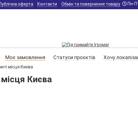
Пн-Пт
Публічна оферта
Контакти
Обмін та повернення товару
Моє замовлення
Статуси проєктів
Хочу локаліза
иті місця Києва
 місця Києва