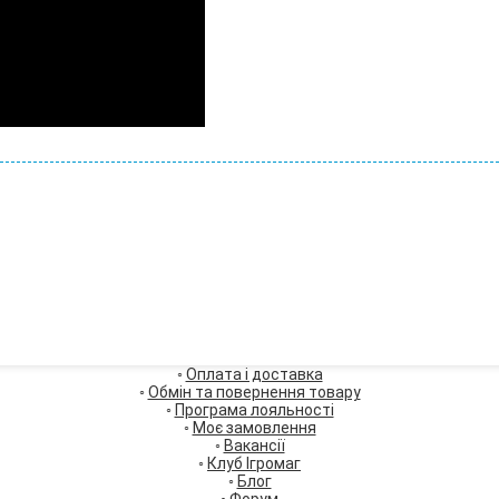
◦
Оплата і доставка
◦
Обмін та повернення товару
◦
Програма лояльності
◦
Моє замовлення
◦
Вакансії
◦
Клуб Ігромаг
◦
Блог