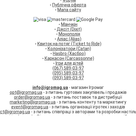
◦
Форум
◦
Публічна оферта
◦
Мапа сайту
◦
Манчкін
◦
Діксіт (Dixit)
◦
Монополія
◦
Аліас (Alias)
◦
Квиток на потяг (Ticket to Ride)
◦
Колонізатори (Catan)
◦
Hasbro (Хасбро)
◦
Каркасон (Carcassonne)
◦
Ігри для дітей
(067) 589-03-97
(095) 589-03-97
(093) 589-03-97
info@igromag.ua
- магазин Ігромаг
opt@igromag.ua
- з питань гуртових закупівель і продажів
order@igromag.ua
- з питань поставок та дистрибуції
marketing@igromag.ua
- з питань контенту та маркетингу
event@igromag.ua
- з питань організації ігротек і заходів
ect@igromag.ua
- з питань співпраці з авторами та розробки настіль
irina.karpenko@igromag.ua
- з питань співпраці та вакансій
Ми працюємо:
Пн-Пт: з 10:00 до 20:00
Сб-Нд: з 12:00 до 18:00