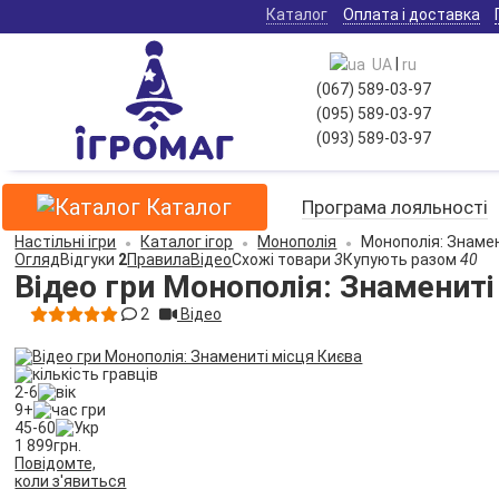
Каталог
Оплата і доставка
|
UA
ru
(067) 589-03-97
(095) 589-03-97
(093) 589-03-97
Каталог
Програма лояльності
Настільні ігри
Каталог ігор
Монополія
Монополія: Знамен
Огляд
Відгуки
2
Правила
Відео
Схожі товари
3
Купують разом
40
Відео гри Монополія: Знамениті
2
Відео
2-6
9+
45-60
1 899
грн.
Повідомте,
коли з'явиться