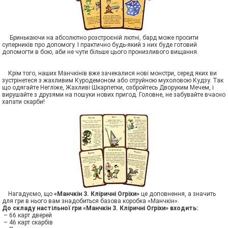
Бринькаючи на абсолютно розстроєній лютні, бард може просити
суперників про допомогу. І практично будь-який з них буде готовий
допомогти в бою, аби не чути більше цього пронизливого вищання.
Крім того, наших Манчкінів вже зачекалися нові монстри, серед яких ви
зустрінетеся з жахливим Куродемоном або отруйною мухоловою Кудзу. Так
що одягайте Негліже, Жахливі Шкарпетки, озбройтесь Дворуким Мечем, і
вирушайте з друзями на пошуки нових пригод. Головне, не забувайте вчасно
хапати скарби!
Нагадуємо, що
«Манчкін 3. Кліричні Огріхи»
це доповнення, а значить
для гри в нього вам знадобиться базова коробка «Манчкін».
До складу настільної гри «Манчкін 3. Кліричні Огріхи» входить:
– 66 карт дверей
– 46 карт скарбів