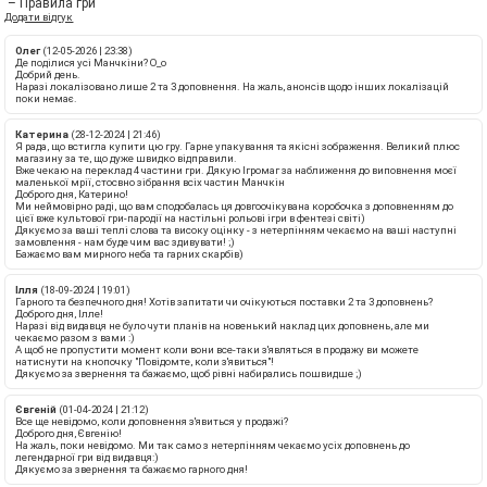
– Правила гри
Додати відгук
Олег
(12-05-2026 | 23:38)
Де поділися усі Манчкіни? О_о
Добрий день.
Наразі локалізовано лише 2 та 3 доповнення. На жаль, анонсів щодо інших локалізацій
поки немає.
Катерина
(28-12-2024 | 21:46)
Я рада, що встигла купити цю гру. Гарне упакування та якісні зображення. Великий плюс
магазину за те, що дуже швидко відправили.
Вже чекаю на переклад 4 частини гри. Дякую Ігромаг за наближення до виповнення моєї
маленької мрії, стосвно зібрання всіх частин Манчкін
Доброго дня, Катерино!
Ми неймовірно раді, що вам сподобалась ця довгоочікувана коробочка з доповненням до
цієї вже культової гри-пародії на настільні рольові ігри в фентезі світі)
Дякуємо за ваші теплі слова та високу оцінку - з нетерпінням чекаємо на ваші наступні
замовлення - нам буде чим вас здивувати! ;)
Бажаємо вам мирного неба та гарних скарбів)
Ілля
(18-09-2024 | 19:01)
Гарного та безпечного дня! Хотів запитати чи очікуються поставки 2 та 3 доповнень?
Доброго дня, Ілле!
Наразі від видавця не було чути планів на новенький наклад цих доповнень, але ми
чекаємо разом з вами :)
А щоб не пропустити момент коли вони все-таки з'являться в продажу ви можете
натиснути на кнопочку "Повідомте, коли з'явиться"!
Дякуємо за звернення та бажаємо, щоб рівні набирались пошвидше ;)
Євгеній
(01-04-2024 | 21:12)
Все ще невідомо, коли доповнення з'явиться у продажі?
Доброго дня, Євгенію!
На жаль, поки невідомо. Ми так само з нетерпінням чекаємо усіх доповнень до
легендарної гри від видавця:)
Дякуємо за звернення та бажаємо гарного дня!