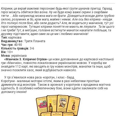
Клірики, це вкрай важливі персонажі будь-якої групи шукачів пригод. Гаразд,
герої можуть обійтися без воїна. Ну не буде кому важкі скрині з скарбами
тягти ... Або наприклад можна мага не брати. Доведеться всюди діяти грубою
силою, розумних ж бо, крім мага, майже і немає. Але ось без клірика - нікуди.
Хто полікує після бою, або сили додасть? Але, як водиться у манчкінів, тут усі
герої наперекосяк. Тутешні клірики поняття не мають як лікувати . Та їм цього
і не треба! Тут, в метушні, головне встигнути манаток нахапати побільше, та
друзяку підставити, адже саме за це ми і любимо манчкінів!
Тип:
карткова
Видавництво:
Третя Планета
Час гри:
40-90
Кiлькiсть гравцiв:
3-6
Вiк:
10+
Мова:
українська
«Манчкін 3. Кліричні Огріхи»
це нове доповнення до карткової настільної
гри «Манчкін», повністю локалізоване українською мовою. У коробці ви
знайдете 112 карт, які вводять в гру нових монстрів, манатки та інше, щоб
значно посилити хаос, який відбувається навколо.
У грі з'явилася нова раса -коротун, і клас - бард.
Коротуни - маленькі моторні істоти, яким в разі небезпеки простіше
дременути від монстрів. Також в арсеналі у коротунів є вроджена магічна
здатність. В особливо небезпечному бою, вони здатні закликати собі на
допомогу ілюзію!