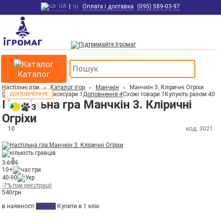
UA
|
ru
Оплата і доставка
(095) 589-03-97
Каталог
Настільні ігри
Каталог ігор
Манчкін
Манчкін 3. Кліричні Огріхи
Огляд
ДОПОВНЕННЯ
Відгуки
10
Аксесуари
1
Доповнення
4
Схожі товари
1
Купують разом
40
Настільна гра Манчкін 3. Кліричні
Огріхи
10
код: 3021
3-6
10+
40-90
-7% при реєстрації
540
грн.
в наявності
Купити
Купити в 1 клік