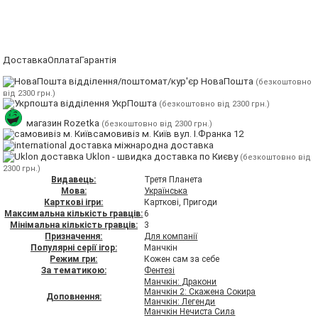
Доставка
Оплата
Гарантія
відділення/поштомат/кур'єр НоваПошта
(безкоштовно
від 2300 грн.)
відділення УкрПошта
(безкоштовно від 2300 грн.)
магазин Rozetka
(безкоштовно від 2300 грн.)
самовивіз м. Київ вул. І.Франка 12
міжнародна доставка
Uklon - швидка доставка по Києву
(безкоштовно від
2300 грн.)
Видавець:
Третя Планета
Мова:
Українська
Карткові ігри:
Карткові, Пригоди
Максимальна кількість гравців:
6
Мінімальна кількість гравців:
3
Призначення:
Для компанії
Популярні серії ігор:
Манчкін
Режим гри:
Кожен сам за себе
За тематикою:
Фентезі
Манчкін: Дракони
Манчкін 2: Скажена Сокира
Доповнення:
Манчкін: Легенди
Манчкін Нечиста Сила