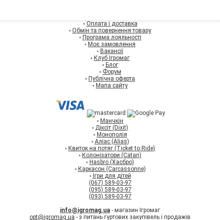
◦
Оплата і доставка
◦
Обмін та повернення товару
◦
Програма лояльності
◦
Моє замовлення
◦
Вакансії
◦
Клуб Ігромаг
◦
Блог
◦
Форум
◦
Публічна оферта
◦
Мапа сайту
◦
Манчкін
◦
Діксіт (Dixit)
◦
Монополія
◦
Аліас (Alias)
◦
Квиток на потяг (Ticket to Ride)
◦
Колонізатори (Catan)
◦
Hasbro (Хасбро)
◦
Каркасон (Carcassonne)
◦
Ігри для дітей
(067) 589-03-97
(095) 589-03-97
(093) 589-03-97
info@igromag.ua
- магазин Ігромаг
opt@igromag.ua
- з питань гуртових закупівель і продажів