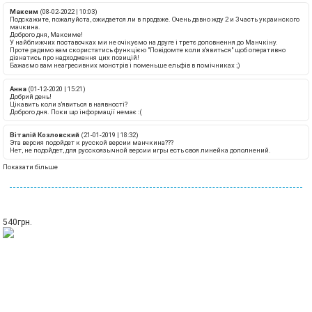
Максим
(08-02-2022 | 10:03)
Подскажите, пожалуйста, ожидается ли в продаже. Очень давно жду 2 и 3 часть украинского
мачкина.
Доброго дня, Максиме!
У найближчих поставочках ми не очікуємо на друге і третє доповнення до Манчкіну.
Проте радимо вам скористатись функцією "Повідомте коли з'явиться" щоб оперативно
дізнатись про надходження цих позицій!
Бажаємо вам неагресивних монстрів і поменьше ельфів в помічниках ;)
Анна
(01-12-2020 | 15:21)
Добрий день!
Цікавить коли з'явиться в наявності?
Доброго дня. Поки що інформації немає :(
Віталій Козловский
(21-01-2019 | 18:32)
Эта версия подойдет к русской версии манчкина???
Нет, не подойдет, для русскоязычной версии игры есть своя линейка дополнений.
Показати більше
540
грн.