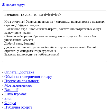
Додати відгук
Богдан
(01-12-2021 | 09:13)
Игра отличная! Удивили правила на 4 страницы, привык когда в правилах
страниц 15))) рекомендую!
+
Отличное евро. Чтобы начать играть, достаточно потратить 5 минут
на изучение правил
-
Хотелось бы разнообразности между мироходцами. Хотелось бы
уникальных навыков.
Добрий день, Богдане!
Дякуємо за Ваш відгук на магічний світ, де все залежить від Вашої
стратегії у менеджменті ресурсами :)
Бажаємо гарного дня та побільше мани!
◦
Оплата і доставка
◦
Обмін та повернення товару
◦
Програма лояльності
◦
Моє замовлення
◦
Вакансії
◦
Клуб Ігромаг
◦
Блог
◦
Форум
◦
Публічна оферта