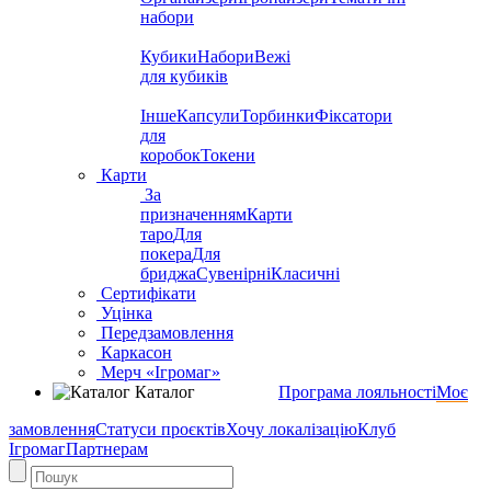
набори
Кубики
Набори
Вежі
для кубиків
Інше
Капсули
Торбинки
Фіксатори
для
коробок
Токени
Карти
За
призначенням
Карти
таро
Для
покера
Для
бриджа
Сувенірні
Класичні
Сертифікати
Уцінка
Передзамовлення
Каркасон
Мерч «Ігромаг»
Каталог
Програма лояльності
Моє
замовлення
Статуси проєктів
Хочу локалізацію
Клуб
Ігромаг
Партнерам