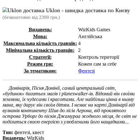
Uklon - швидка доставка по Києву
(безкоштовно від 2300 грн.)
Видавець:
WizKids Games
Мова:
Англійська
Максимальна кількість гравців:
4
Мінімальна кількість гравців:
2
Стратегії:
Контроль території
Режим гри:
Кожен сам за себе
За тематикою:
Фентезі
Домінарія, Пісня Домінії, самий центральний світ,
«будинок» багатьох магів і planeswalker-ів. Відомий він своїми
землями, їх чудесами і красотами. Але найбільш цінна в ньому
мана, яку дарує він своїм дітям. І немає на карті Домінарії від
вулканів континенту Шив до лісів Аерона, від проклятого
острова Урборг до пісків Джамураа жодного місця, де світ не
поділиться своєю енергією з улюбленими його нащадками...
Тип:
фентезі, квест
Видавець:
WizKids