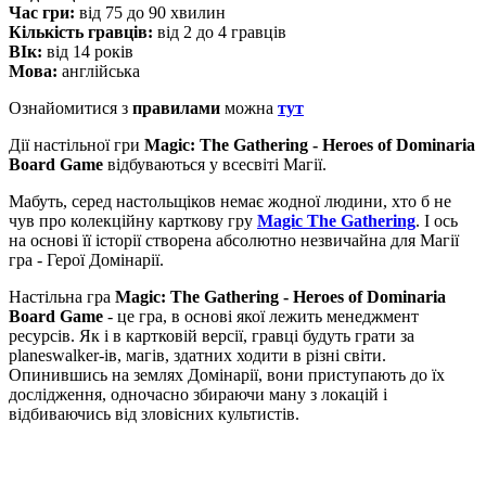
Час гри:
від 75 до 90 хвилин
Кількість гравців:
від 2 до 4 гравців
ВІк:
від 14 років
Мова:
англійська
Ознайомитися з
правилами
можна
тут
Дії настільної гри
Magic: The Gathering - Heroes of Dominaria
Board Game
відбуваються у всесвіті Магії.
Мабуть, серед настольщіков немає жодної людини, хто б не
чув про колекційну карткову гру
Magic The Gathering
. І ось
на основі її історії створена абсолютно незвичайна для Магії
гра - Герої Домінарії.
Настільна гра
Magic: The Gathering - Heroes of Dominaria
Board Game
- це гра, в основі якої лежить менеджмент
ресурсів. Як і в картковій версії, гравці будуть грати за
planeswalker-ів, магів, здатних ходити в різні світи.
Опинившись на землях Домінарії, вони приступають до їх
дослідження, одночасно збираючи ману з локацій і
відбиваючись від зловісних культистів.