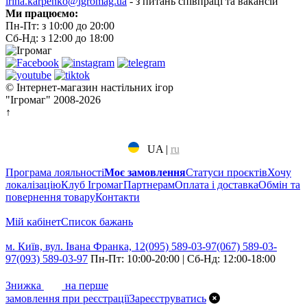
irina.karpenko@igromag.ua
- з питань співпраці та вакансій
Ми працюємо:
Пн-Пт: з 10:00 до 20:00
Сб-Нд: з 12:00 до 18:00
© Інтернет-магазин настільних ігор
"Ігромаг" 2008-2026
↑
UA
|
ru
Програма лояльності
Моє замовлення
Статуси проєктів
Хочу
локалізацію
Клуб Ігромаг
Партнерам
Оплата і доставка
Обмін та
повернення товару
Контакти
Мій кабінет
Cписок бажань
м. Київ, вул. Івана Франка, 12
(095) 589-03-97
(067) 589-03-
97
(093) 589-03-97
Пн-Пт: 10:00-20:00 | Сб-Нд: 12:00-18:00
7%
Знижка
на перше
замовлення при реєстрації
Зареєструватись