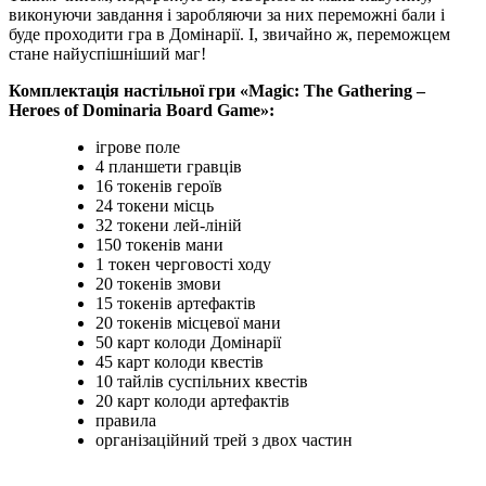
виконуючи завдання і заробляючи за них переможні бали і
буде проходити гра в Домінарії. І, звичайно ж, переможцем
стане найуспішніший маг!
Комплектація настільної гри «Magic: The Gathering –
Heroes of Dominaria Board Game»:
ігрове поле
4 планшети гравців
16 токенів героїв
24 токени місць
32 токени лей-ліній
150 токенів мани
1 токен черговості ходу
20 токенів змови
15 токенів артефактів
20 токенів місцевої мани
50 карт колоди Домінарії
45 карт колоди квестів
10 тайлів суспільних квестів
20 карт колоди артефактів
правила
організаційний трей з двох частин