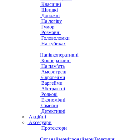
Класичні
Швидкі
Дорожні
На логіку
Гумор
Розмовні
Головоломки
На кубиках
Напівкоперативні
Кооперативні
На пам’ять
Америтреш
Єврогейми
Варгейми
Абстрактні
Рольові
Економічні
Сімейні
Детективні
Акційні
Аксесуари
Протектори
Органайзери
Ігронайзери
Тематичні