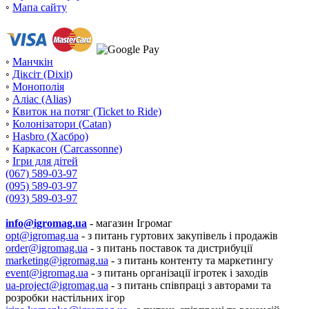
◦
Мапа сайту
◦
Манчкін
◦
Діксіт (Dixit)
◦
Монополія
◦
Аліас (Alias)
◦
Квиток на потяг (Ticket to Ride)
◦
Колонізатори (Catan)
◦
Hasbro (Хасбро)
◦
Каркасон (Carcassonne)
◦
Ігри для дітей
(067) 589-03-97
(095) 589-03-97
(093) 589-03-97
info@igromag.ua
- магазин Ігромаг
opt@igromag.ua
- з питань гуртових закупівель і продажів
order@igromag.ua
- з питань поставок та дистрибуції
marketing@igromag.ua
- з питань контенту та маркетингу
event@igromag.ua
- з питань організації ігротек і заходів
ua-project@igromag.ua
- з питань співпраці з авторами та
розробки настільних ігор