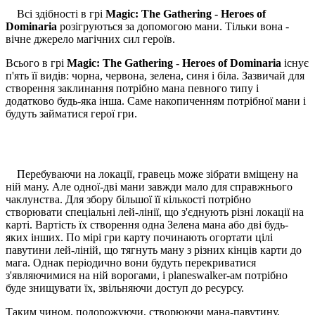
Всі здібності в грі
Magic: The Gathering - Heroes of
Dominaria
розігруються за допомогою мани. Тільки вона -
вічне джерело магічних сил героїв.
Всього в грі
Magic: The Gathering - Heroes of Dominaria
існує
п'ять її видів: чорна, червона, зелена, синя і біла. Зазвичай для
створення заклинання потрібно мана певного типу і
додатково будь-яка інша. Саме накопиченням потрібної мани і
будуть займатися герої гри.
Перебуваючи на локації, гравець може зібрати вміщену на
ній ману. Але одної-дві мани завжди мало для справжнього
чаклунства. Для збору більшої її кількості потрібно
створювати спеціальні лей-лінії, що з'єднують різні локації на
карті. Вартість їх створення одна Зелена мана або дві будь-
яких інших. По мірі гри карту починають огортати цілі
павутини лей-ліній, що тягнуть ману з різних кінців карти до
мага. Однак періодично вони будуть перекриватися
з'являючимися на ній ворогами, і planeswalker-ам потрібно
буде знищувати їх, звільняючи доступ до ресурсу.
Таким чином, подорожуючи, створюючи мана-павутину,