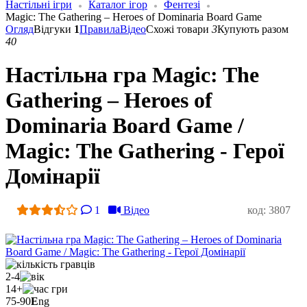
Настільні ігри
Каталог ігор
Фентезі
Magic: The Gathering – Heroes of Dominaria Board Game
Огляд
Відгуки
1
Правила
Відео
Схожі товари
3
Купують разом
40
Настільна гра Magic: The
Gathering – Heroes of
Dominaria Board Game /
Magic: The Gathering - Герої
Домінарії
1
Відео
код: 3807
2-4
14+
75-90
E
ng