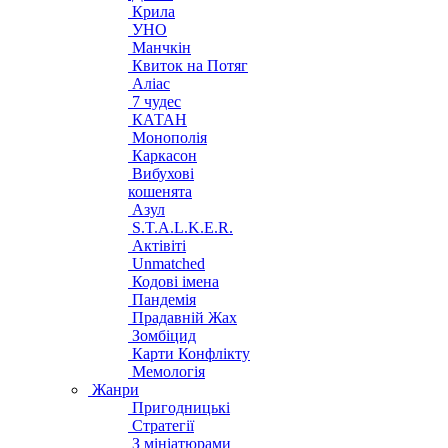
Крила
УНО
Манчкін
Квиток на Потяг
Аліас
7 чудес
КАТАН
Монополія
Каркасон
Вибухові
кошенята
Азул
S.T.A.L.K.E.R.
Актівіті
Unmatched
Кодові імена
Пандемія
Прадавній Жах
Зомбіцид
Карти Конфлікту
Мемологія
Жанри
Пригодницькі
Стратегії
З мініатюрами