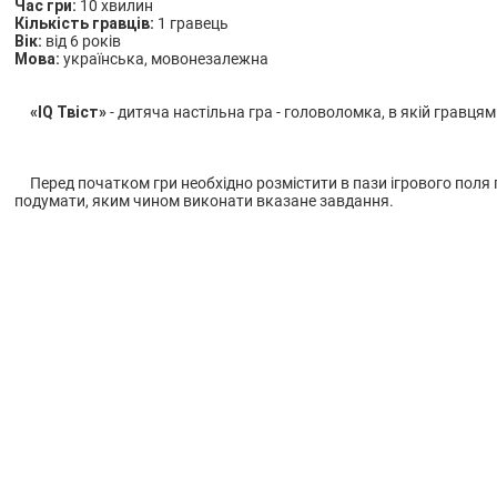
Час гри:
10 хвилин
Кількість гравців:
1 гравець
Вік:
від 6 років
Мова:
українська, мовонезалежна
«IQ Твіст»
- дитяча настільна гра - головоломка, в якій гравця
Перед початком гри необхідно розмістити в пази ігрового поля пл
подумати, яким чином виконати вказане завдання.