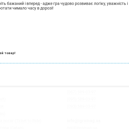
іть бажаний і вперед - адже гра чудово розвиває логіку, уважніст
ротати чимало часу в дорозі!
ей товар!
(067) 589-03-97
xit)
(095) 589-03-97
ія
(093) 589-03-97
ias)
 потяг (Ticket to Ride)
info@igromag.ua
- магазин Ігро
тори (Catan)
opt@igromag.ua
- з питань гурто