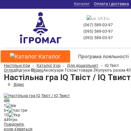
Каталог
Оплата і доставка
|
UA
ru
(067) 589-03-97
(095) 589-03-97
(093) 589-03-97
Каталог
Програма лояльності
Настільні ігри
Каталог ігор
Для дошкільнят
IQ Твіст
Огляд
Відгуки
0
Відео
Аксесуари
1
Схожі товари
3
Купують разом
40
Настільна гра IQ Твіст / IQ Твист
0
Відео
1
6+
10
449
грн.
Повідомте,
коли з'явиться