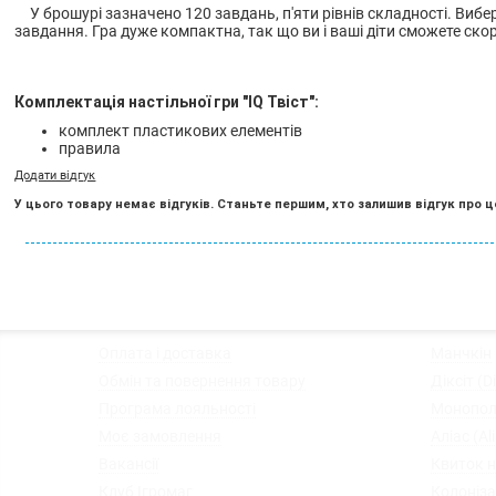
У брошурі зазначено 120 завдань, п'яти рівнів складності. Вибер
завдання. Гра дуже компактна, так що ви і ваші діти сможете ско
Комплектація настільної гри "IQ Твіст":
комплект пластикових елементів
правила
Додати відгук
У цього товару немає відгуків. Станьте першим, хто залишив відгук про ц
◦
Оплата і доставка
◦
Манчкін
◦
Обмін та повернення товару
◦
Діксіт (Di
◦
Програма лояльності
◦
Монопол
◦
Моє замовлення
◦
Аліас (Al
◦
Вакансії
◦
Квиток на
◦
Клуб Ігромаг
◦
Колоніза