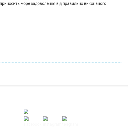
ь і приносить море задоволення від правильно виконаного
Ми працюємо:
Пн-Пт: з 10:00 до 20:00
Сб-Нд: з 12:00 до 18:00
маг
вих