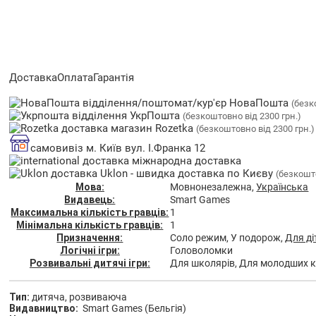
Доставка
Оплата
Гарантія
відділення/поштомат/кур'єр НоваПошта
(безк
відділення УкрПошта
(безкоштовно від 2300 грн.)
магазин Rozetka
(безкоштовно від 2300 грн.)
самовивіз м. Київ вул. І.Франка 12
міжнародна доставка
Uklon - швидка доставка по Києву
(безкошто
Мова:
Мовнонезалежна,
Українська
Видавець:
Smart Games
Максимальна кількість гравців:
1
Мінімальна кількість гравців:
1
Призначення:
Соло режим, У подорож,
Для ді
Логічні ігри:
Головоломки
Розвивальні дитячі ігри:
Для школярів, Для молодших к
Тип:
дитяча, розвиваюча
Видавництво:
Smart Games (Бельгія)