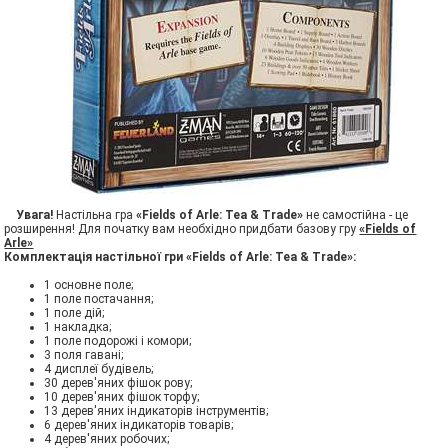
Увага!
Настільна гра
«Fields of Arle: Tea & Trade»
не самостійна - це
розширення! Для початку вам необхідно придбати базову гру
«Fields of
Arle»
Комплектація настільної гри «Fields of Arle: Tea & Trade»:
1 основне поле;
1 поле постачання;
1 поле дій;
1 накладка;
1 поле подорожі і комори;
3 поля гавані;
4 дисплеї будівель;
30 дерев'яних фішок рову;
10 дерев'яних фішок торфу;
13 дерев'яних індикаторів інструментів;
6 дерев'яних індикаторів товарів;
4 дерев'яних робочих;