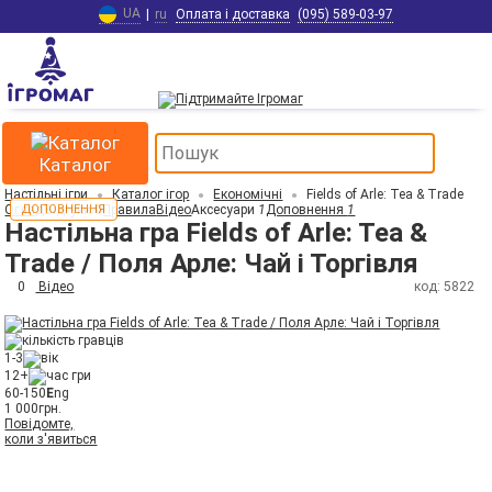
UA
|
ru
Оплата і доставка
(095) 589-03-97
Каталог
Настільні ігри
Каталог ігор
Економічні
Fields of Arle: Tea & Trade
Огляд
ДОПОВНЕННЯ
Відгуки
0
Правила
Відео
Аксесуари
1
Доповнення
1
Настільна гра Fields of Arle: Tea &
Trade / Поля Арле: Чай і Торгівля
0
Відео
код: 5822
1-3
12+
60-150
E
ng
1 000
грн.
Повідомте,
коли з'явиться