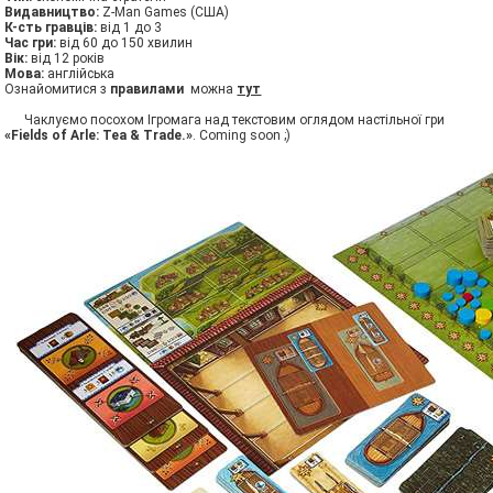
Видавництво:
Z-Man Games (США)
К-сть гравців:
від 1 до 3
Час гри:
від 60 до 150 хвилин
Вік:
від 12 років
Мова:
англійська
Ознайомитися з
правилами
можна
тут
Чаклуємо посохом Ігромага над текстовим оглядом настільної гри
«Fields of Arle: Tea & Trade.»
. Coming soon ;)