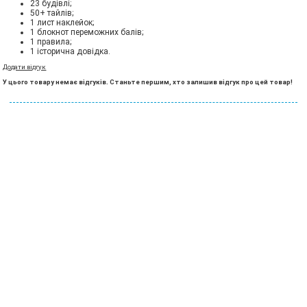
23 будівлі;
50+ тайлів;
1 лист наклейок;
1 блокнот переможних балів;
1 правила;
1 історична довідка.
Додати відгук
У цього товару немає відгуків. Станьте першим, хто залишив відгук про цей товар!