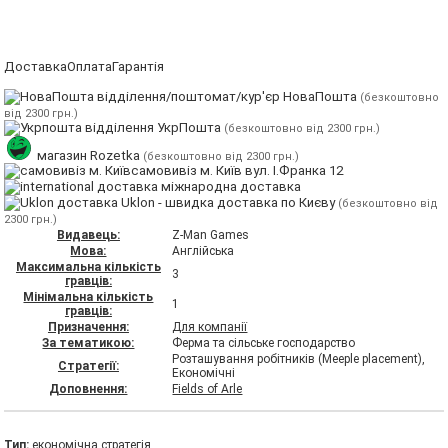
Доставка
Оплата
Гарантія
відділення/поштомат/кур'єр НоваПошта
(безкоштовно
від 2300 грн.)
відділення УкрПошта
(безкоштовно від 2300 грн.)
магазин Rozetka
(безкоштовно від 2300 грн.)
самовивіз м. Київ вул. І.Франка 12
міжнародна доставка
Uklon - швидка доставка по Києву
(безкоштовно від
2300 грн.)
Видавець:
Z-Man Games
Мова:
Англійська
Максимальна кількість
3
гравців:
Мінімальна кількість
1
гравців:
Призначення:
Для компанії
За тематикою:
Ферма та сільське господарство
Розташування робітників (Meeple placement),
Стратегії:
Економічні
Доповнення:
Fields of Arle
Тип:
економічна стратегія