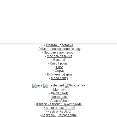
◦
Оплата і доставка
◦
Обмін та повернення товару
◦
Програма лояльності
◦
Моє замовлення
◦
Вакансії
◦
Клуб Ігромаг
◦
Блог
◦
Форум
◦
Публічна оферта
◦
Мапа сайту
◦
Манчкін
◦
Діксіт (Dixit)
◦
Монополія
◦
Аліас (Alias)
◦
Квиток на потяг (Ticket to Ride)
◦
Колонізатори (Catan)
◦
Hasbro (Хасбро)
◦
Каркасон (Carcassonne)