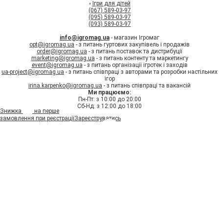
◦
Ігри для дітей
(067) 589-03-97
(095) 589-03-97
(093) 589-03-97
info@igromag.ua
- магазин Ігромаг
opt@igromag.ua
- з питань гуртових закупівель і продажів
order@igromag.ua
- з питань поставок та дистрибуції
marketing@igromag.ua
- з питань контенту та маркетингу
event@igromag.ua
- з питань організації ігротек і заходів
ua-project@igromag.ua
- з питань співпраці з авторами та розробки настільних
ігор
irina.karpenko@igromag.ua
- з питань співпраці та вакансій
Ми працюємо:
Пн-Пт: з 10:00 до 20:00
Сб-Нд: з 12:00 до 18:00
7%
Знижка
на перше
замовлення при реєстрації
Зареєструватись