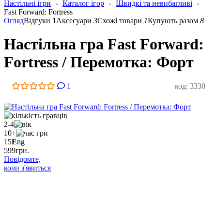
Настільні ігри
Каталог ігор
Швидкі та невибагливі
Fast Forward: Fortress
Огляд
Відгуки
1
Аксесуари
3
Схожі товари
1
Купують разом
8
Настільна гра Fast Forward:
Fortress / Перемотка: Форт
1
код: 3330
2-4
10+
15
E
ng
599
грн.
Повідомте,
коли з'явиться