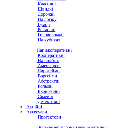
Класичні
Швидкі
Дорожні
На логіку
Гумор
Розмовні
Головоломки
На кубиках
Напівкоперативні
Кооперативні
На пам’ять
Америтреш
Єврогейми
Варгейми
Абстрактні
Рольові
Економічні
Сімейні
Детективні
Акційні
Аксесуари
Протектори
Органайзери
Ігронайзери
Тематичні