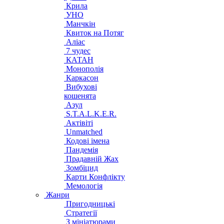
Крила
УНО
Манчкін
Квиток на Потяг
Аліас
7 чудес
КАТАН
Монополія
Каркасон
Вибухові
кошенята
Азул
S.T.A.L.K.E.R.
Актівіті
Unmatched
Кодові імена
Пандемія
Прадавній Жах
Зомбіцид
Карти Конфлікту
Мемологія
Жанри
Пригодницькі
Стратегії
З мініатюрами