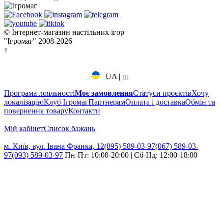
© Інтернет-магазин настільних ігор
"Ігромаг" 2008-2026
↑
UA
|
ru
Програма лояльності
Моє замовлення
Статуси проєктів
Хочу
локалізацію
Клуб Ігромаг
Партнерам
Оплата і доставка
Обмін та
повернення товару
Контакти
Мій кабінет
Cписок бажань
м. Київ, вул. Івана Франка, 12
(095) 589-03-97
(067) 589-03-
97
(093) 589-03-97
Пн-Пт: 10:00-20:00 | Сб-Нд: 12:00-18:00