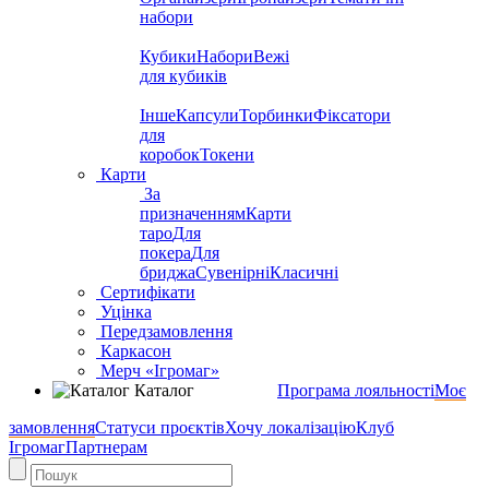
набори
Кубики
Набори
Вежі
для кубиків
Інше
Капсули
Торбинки
Фіксатори
для
коробок
Токени
Карти
За
призначенням
Карти
таро
Для
покера
Для
бриджа
Сувенірні
Класичні
Сертифікати
Уцінка
Передзамовлення
Каркасон
Мерч «Ігромаг»
Каталог
Програма лояльності
Моє
замовлення
Статуси проєктів
Хочу локалізацію
Клуб
Ігромаг
Партнерам