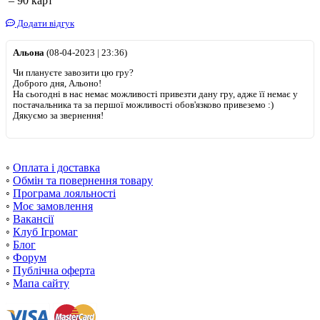
– 90 карт
Додати відгук
Альона
(08-04-2023 | 23:36)
Чи плануєте завозити цю гру?
Доброго дня, Альоно!
На сьогодні в нас немає можливості привезти дану гру, адже її немає у
постачальника та за першої можливості обов'язково привеземо :)
Дякуємо за звернення!
◦
Оплата і доставка
◦
Обмін та повернення товару
◦
Програма лояльності
◦
Моє замовлення
◦
Вакансії
◦
Клуб Ігромаг
◦
Блог
◦
Форум
◦
Публічна оферта
◦
Мапа сайту