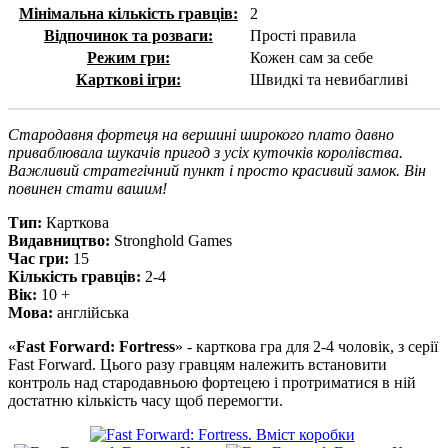
Мінімальна кількість гравців:
2
Відпочинок та розваги:
Прості правила
Режим гри:
Кожен сам за себе
Карткові ігри:
Швидкі та невибагливі
Стародавня фортеця на вершині широкого плато давно
приваблювала шукачів пригод з усіх куточків королівства.
Важливий стратегічний пункт і просто красивий замок. Він
повинен стати вашим!
Тип:
Карткова
Видавництво:
Stronghold Games
Час гри:
15
Кiлькiсть гравцiв:
2-4
Вiк:
10 +
Мова:
англійська
«
Fast Forward: Fortress
» - карткова гра для 2-4 чоловік, з серії
Fast Forward. Цього разу гравцям належить встановити
контроль над стародавньою фортецею і протриматися в ній
достатню кількість часу щоб перемогти.