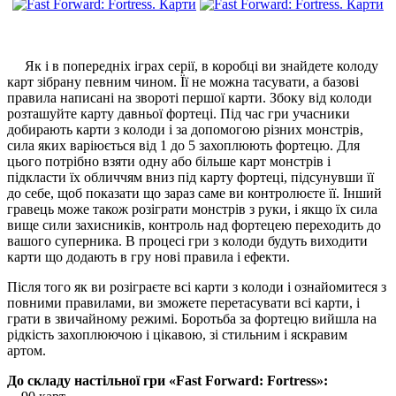
Як і в попередніх іграх серії, в коробці ви знайдете колоду
карт зібрану певним чином. Її не можна тасувати, а базові
правила написані на звороті першої карти. Збоку від колоди
розташуйте карту давньої фортеці. Під час гри учасники
добирають карти з колоди і за допомогою різних монстрів,
сила яких варіюється від 1 до 5 захоплюють фортецю. Для
цього потрібно взяти одну або більше карт монстрів і
підкласти їх обличчям вниз під карту фортеці, підсунувши її
до себе, щоб показати що зараз саме ви контролюєте її. Інший
гравець може також розіграти монстрів з руки, і якщо їх сила
вище сили захисників, контроль над фортецею переходить до
вашого суперника. В процесі гри з колоди будуть виходити
карти що додають в гру нові правила і ефекти.
Після того як ви розіграєте всі карти з колоди і ознайомитеся з
повними правилами, ви зможете перетасувати всі карти, і
грати в звичайному режимі. Боротьба за фортецю вийшла на
рідкість захоплюючою і цікавою, зі стильним і яскравим
артом.
До складу настільної гри «Fast Forward: Fortress»: