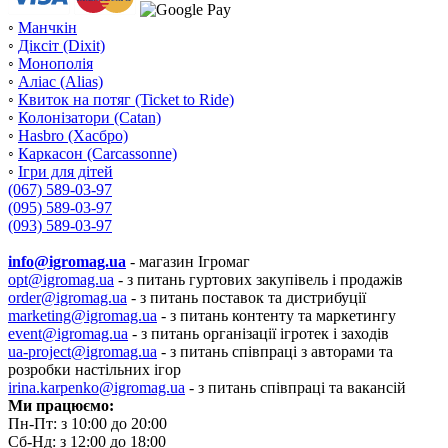
◦
Манчкін
◦
Діксіт (Dixit)
◦
Монополія
◦
Аліас (Alias)
◦
Квиток на потяг (Ticket to Ride)
◦
Колонізатори (Catan)
◦
Hasbro (Хасбро)
◦
Каркасон (Carcassonne)
◦
Ігри для дітей
(067) 589-03-97
(095) 589-03-97
(093) 589-03-97
info@igromag.ua
- магазин Ігромаг
opt@igromag.ua
- з питань гуртових закупівель і продажів
order@igromag.ua
- з питань поставок та дистрибуції
marketing@igromag.ua
- з питань контенту та маркетингу
event@igromag.ua
- з питань організації ігротек і заходів
ua-project@igromag.ua
- з питань співпраці з авторами та
розробки настільних ігор
irina.karpenko@igromag.ua
- з питань співпраці та вакансій
Ми працюємо:
Пн-Пт: з 10:00 до 20:00
Сб-Нд: з 12:00 до 18:00