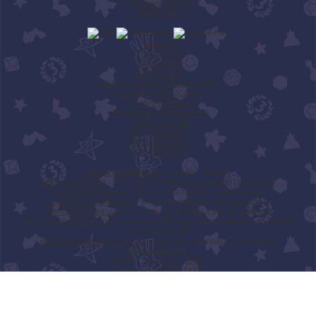
◦
Публічна оферта
◦
Мапа сайту
◦
Манчкін
◦
Діксіт (Dixit)
◦
Монополія
◦
Аліас (Alias)
◦
Квиток на потяг (Ticket to Ride)
◦
Колонізатори (Catan)
◦
Hasbro (Хасбро)
◦
Каркасон (Carcassonne)
◦
Ігри для дітей
(067) 589-03-97
(095) 589-03-97
(093) 589-03-97
info@igromag.ua
- магазин Ігромаг
opt@igromag.ua
- з питань гуртових закупівель і продажів
order@igromag.ua
- з питань поставок та дистрибуції
marketing@igromag.ua
- з питань контенту та маркетингу
event@igromag.ua
- з питань організації ігротек і заходів
ua-project@igromag.ua
- з питань співпраці з авторами та розробки
настільних ігор
irina.karpenko@igromag.ua
- з питань співпраці та вакансій
Ми працюємо:
Пн-Пт: з 10:00 до 20:00
Сб-Нд: з 12:00 до 18:00