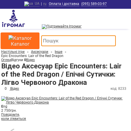
UA
|
ru
Оплата і доставка
(095) 589-03-97
Каталог
Настільні ігри
Аксесуари
Інше
Epic Encounters: Lair of the Red Dragon
Огляд
Відгуки
0
Відео
Відео Аксесуар Epic Encounters: Lair
of the Red Dragon / Епічні Сутички:
Лігво Червоного Дракона
0
Відео
код: 8233
E
ng
2 750
грн.
Повідомте,
коли з'явиться