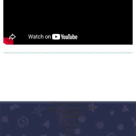
◦
Оплата і доставка
◦
Обмін та повернення товару
◦
Програма лояльності
◦
Моє замовлення
◦
Вакансії
◦
Клуб Ігромаг
◦
Блог
◦
Форум