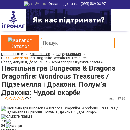
UA
|
ru
Оплата і доставка
(095) 589-03-97
Каталог
Настільні ігри
Каталог ігор
Середньовіччя
Dungeons & Dragons Dragonfire: Wondrous Treasures
ДОПОВНЕННЯ
Огляд
Відгуки
0
Доповнення
2
Схожі товари
2
Купують разом
4
Настільна гра Dungeons & Dragons
Dragonfire: Wondrous Treasures /
Підземелля і Дракони. Полум'я
Дракона: Чудові скарби
0
код: 3790
2-6
8+