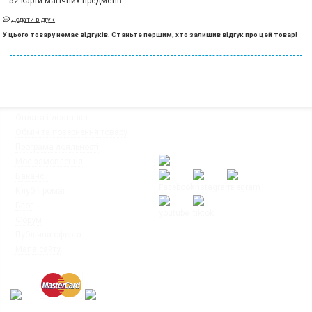
- 52 карти магічних предметів
Додати відгук
У цього товару немає відгуків. Станьте першим, хто залишив відгук про цей товар!
◦
Оплата і доставка
Ми працюємо:
◦
Обмін та повернення товару
Пн-Пт: з 10:00 до 20:00
◦
Програма лояльності
Сб-Нд: з 12:00 до 18:00
◦
Моє замовлення
◦
Вакансії
◦
Клуб Ігромаг
◦
Блог
◦
Форум
© Інтернет-магазин настільних ігор
◦
Публічна оферта
"Ігромаг" 2008-2026
◦
Мапа сайту