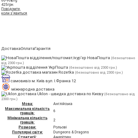
60-90
E
ng
425
грн.
Повідомте,
коли з'явиться
Доставка
Оплата
Гарантія
відділення/поштомат/кур'єр НоваПошта
(безкоштовно
від 2300 грн.)
відділення УкрПошта
(безкоштовно від 2300 грн.)
магазин Rozetka
(безкоштовно від 2300 грн.)
самовивіз м. Київ вул. І.Франка 12
міжнародна доставка
Uklon - швидка доставка по Києву
(безкоштовно від
2300 грн.)
Мова:
Англійська
Максимальна кількість
6
гравців:
Мінімальна кількість
2
гравців:
Розмови:
Рольові
Популярні світи:
Dungeons & Dragons
Стратегії:
Амерітреш