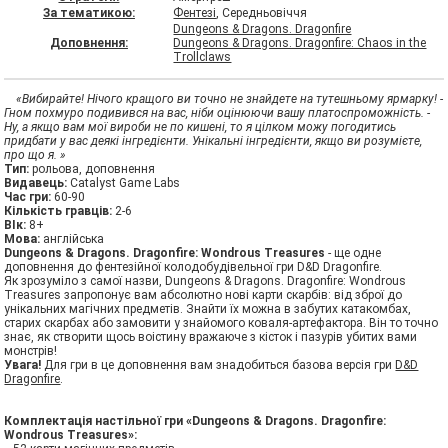
За тематикою:
Фентезі
, Середньовіччя
Dungeons & Dragons. Dragonfire
Доповнення:
Dungeons & Dragons. Dragonfire: Chaos in the
Trollclaws
«Вибирайте! Нічого кращого ви точно не знайдете на тутешньому ярмарку! -
Гном похмуро подивився на вас, ніби оцінюючи вашу платоспроможність. -
Ну, а якщо вам мої вироби не по кишені, то я цілком можу погодитись
придбати у вас деякі інгредієнти. Унікальні інгредієнти, якщо ви розумієте,
про що я. »
Тип:
рольова, доповнення
Видавець:
Catalyst Game Labs
Час гри:
60-90
Кількість гравців:
2-6
ВІк:
8+
Мова:
англійська
Dungeons & Dragons. Dragonfire: Wondrous Treasures
- ще одне
доповнення до фентезійної колодобудівельної гри D&D Dragonfire.
Як зрозуміло з самої назви, Dungeons & Dragons. Dragonfire: Wondrous
Treasures запропонує вам абсолютно нові карти скарбів: від зброї до
унікальних магічних предметів. Знайти їх можна в забутих катакомбах,
старих скарбах або замовити у знайомого коваля-артефактора. Він то точно
знає, як створити щось воістину вражаюче з кісток і пазурів убитих вами
монстрів!
Увага!
Для гри в це доповнення вам знадобиться базова версія гри
D&D
Dragonfire
.
Комплектація настільної гри «Dungeons & Dragons. Dragonfire:
Wondrous Treasures»: