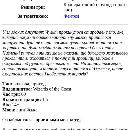
Кооперативний (команда проти
Режим гри:
гри)
За тематикою:
Фентезі
У глибоких джунглях Чульт прокинулося стародавнє зло, яке,
використовуючи давню і заборонену магію, прийнялося
знищувати душі нежиті, висмоктуючи краплі життя з тих
мертвих, що були магічним чином повернуті до життя.
Численні ритуали вищих магів вказали, що джерело жахливого
прокляття знаходиться в покинутій гробниці, глибоко в
джунглях під руїнами древнього міста. Чи знайдуться герої,
готові ризикнути життям і спуститися в підземелля, повне
смертельних пасток і небезпечних ворогів?
Тип:
рольова, пригода
Видавництво:
Wizards of the Coast
Час гри:
60+
Кiлькiсть гравцiв:
1-5
Вiк:
14+
Мова:
англійська
Ознайомитися з
правилами
можна
тут
Ласкаво просимо в джунглі, дорогі шукачі пригод. Перед вами