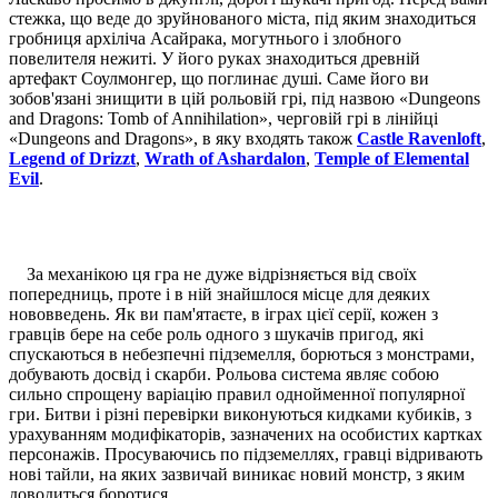
стежка, що веде до зруйнованого міста, під яким знаходиться
гробниця архіліча Асайрака, могутнього і злобного
повелителя нежиті. У його руках знаходиться древній
артефакт Соулмонгер, що поглинає душі. Саме його ви
зобов'язані знищити в цій рольовій грі, під назвою «Dungeons
and Dragons: Tomb of Annihilation», черговій грі в лінійці
«Dungeons and Dragons», в яку входять також
Castle Ravenloft
,
Legend of Drizzt
,
Wrath of Ashardalon
,
Temple of Elemental
Evil
.
За механікою ця гра не дуже відрізняється від своїх
попередниць, проте і в ній знайшлося місце для деяких
нововведень. Як ви пам'ятаєте, в іграх цієї серії, кожен з
гравців бере на себе роль одного з шукачів пригод, які
спускаються в небезпечні підземелля, борються з монстрами,
добувають досвід і скарби. Рольова система являє собою
сильно спрощену варіацію правил однойменної популярної
гри. Битви і різні перевірки виконуються кидками кубиків, з
урахуванням модифікаторів, зазначених на особистих картках
персонажів. Просуваючись по підземеллях, гравці відривають
нові тайли, на яких зазвичай виникає новий монстр, з яким
доводиться боротися.