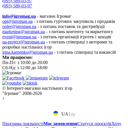
(095) 589-03-97
(093) 589-03-97
info@igromag.ua
- магазин Ігромаг
opt@igromag.ua
- з питань гуртових закупівель і продажів
order@igromag.ua
- з питань поставок та дистрибуції
marketing@igromag.ua
- з питань контенту та маркетингу
event@igromag.ua
- з питань організації ігротек і заходів
ua-project@igromag.ua
- з питань співпраці з авторами та
розробки настільних ігор
irina.karpenko@igromag.ua
- з питань співпраці та вакансій
Ми працюємо:
Пн-Пт: з 10:00 до 20:00
Сб-Нд: з 12:00 до 18:00
© Інтернет-магазин настільних ігор
"Ігромаг" 2008-2026
↑
UA
|
ru
Програма лояльності
Моє замовлення
Статуси проєктів
Хочу