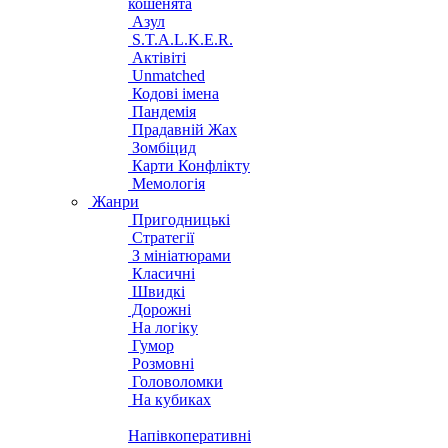
кошенята
Азул
S.T.A.L.K.E.R.
Актівіті
Unmatched
Кодові імена
Пандемія
Прадавній Жах
Зомбіцид
Карти Конфлікту
Мемологія
Жанри
Пригодницькі
Стратегії
З мініатюрами
Класичні
Швидкі
Дорожні
На логіку
Гумор
Розмовні
Головоломки
На кубиках
Напівкоперативні