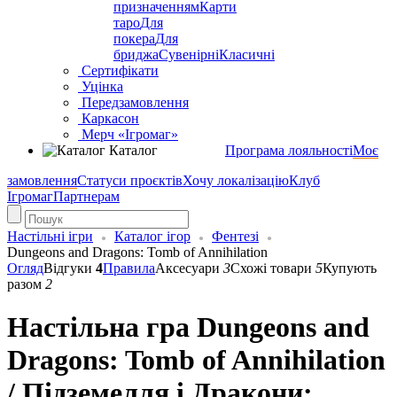
призначенням
Карти
таро
Для
покера
Для
бриджа
Сувенірні
Класичні
Сертифікати
Уцінка
Передзамовлення
Каркасон
Мерч «Ігромаг»
Каталог
Програма лояльності
Моє
замовлення
Статуси проєктів
Хочу локалізацію
Клуб
Ігромаг
Партнерам
Настільні ігри
Каталог ігор
Фентезі
Dungeons and Dragons: Tomb of Annihilation
Огляд
Відгуки
4
Правила
Аксесуари
3
Схожі товари
5
Купують
разом
2
Настільна гра Dungeons and
Dragons: Tomb of Annihilation
/ Підземелля і Дракони: