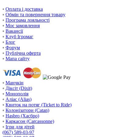
◦
Оплата і доставка
◦
Обмін та повернення товару
◦
Програма лояльності
◦
Моє замовлення
◦
Вакансії
◦
Клуб Ігромаг
◦
Блог
◦
Форум
◦
Публічна оферта
◦
Мапа сайту
◦
Манчкін
◦
Діксіт (Dixit)
◦
Монополія
◦
Аліас (Alias)
◦
Квиток на потяг (Ticket to Ride)
◦
Колонізатори (Catan)
◦
Hasbro (Хасбро)
◦
Каркасон (Carcassonne)
◦
Ігри для дітей
(067) 589-03-97