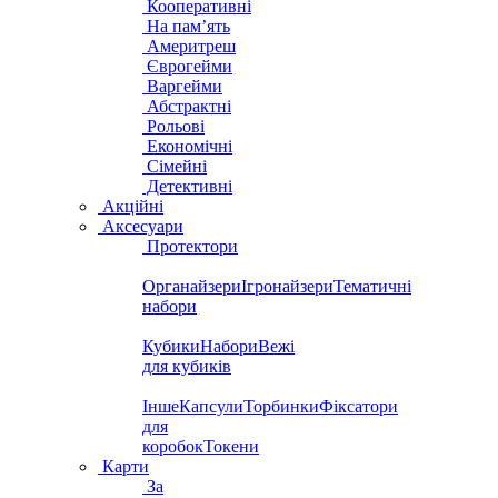
Кооперативні
На пам’ять
Америтреш
Єврогейми
Варгейми
Абстрактні
Рольові
Економічні
Сімейні
Детективні
Акційні
Аксесуари
Протектори
Органайзери
Ігронайзери
Тематичні
набори
Кубики
Набори
Вежі
для кубиків
Інше
Капсули
Торбинки
Фіксатори
для
коробок
Токени
Карти
За