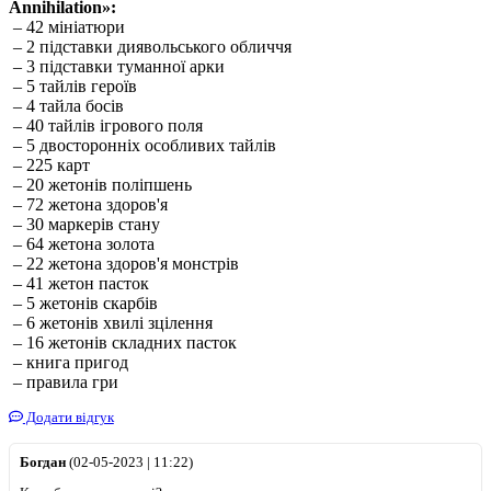
Annihilation»:
– 42 мініатюри
– 2 підставки диявольського обличчя
– 3 підставки туманної арки
– 5 тайлів героїв
– 4 тайла босів
– 40 тайлів ігрового поля
– 5 двосторонніх особливих тайлів
– 225 карт
– 20 жетонів поліпшень
– 72 жетона здоров'я
– 30 маркерів стану
– 64 жетона золота
– 22 жетона здоров'я монстрів
– 41 жетон пасток
– 5 жетонів скарбів
– 6 жетонів хвилі зцілення
– 16 жетонів складних пасток
– книга пригод
– правила гри
Додати відгук
Богдан
(02-05-2023 | 11:22)