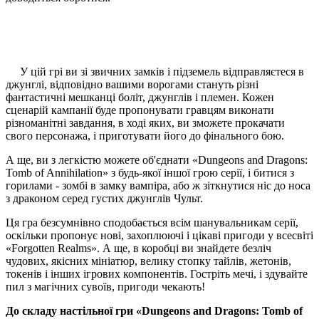
У цій грі ви зі звичних замків і підземель відправляєтеся в
джунглі, відповідно вашими ворогами стануть різні
фантастичні мешканці боліт, джунглів і племен. Кожен
сценарій кампанії буде пропонувати гравцям виконати
різноманітні завдання, в ході яких, ви зможете прокачати
свого персонажа, і приготувати його до фінального бою.
А ще, ви з легкістю можете об'єднати «Dungeons and Dragons:
Tomb of Annihilation» з будь-якої іншої грою серії, і битися з
горилами - зомбі в замку вампіра, або ж зіткнутися ніс до носа
з драконом серед густих джунглів Чульт.
Ця гра безсумнівно сподобається всім шанувальникам серії,
оскільки пропонує нові, захоплюючі і цікаві пригоди у всесвіті
«Forgotten Realms». А ще, в коробці ви знайдете безліч
чудових, якісних мініатюр, велику стопку тайлів, жетонів,
токенів і інших ігрових компонентів. Гостріть мечі, і здувайте
пил з магічних сувоїв, пригоди чекають!
До складу настільної гри «Dungeons and Dragons: Tomb of