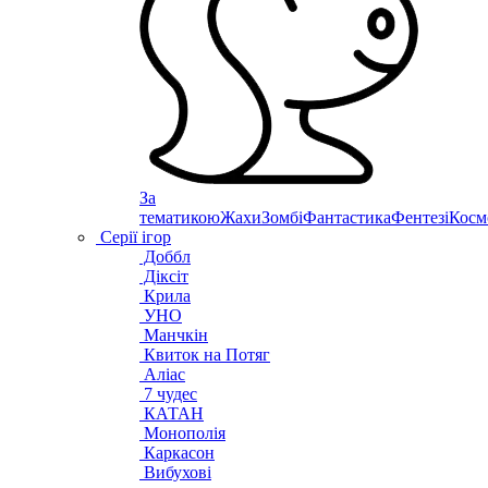
За
тематикою
Жахи
Зомбі
Фантастика
Фентезі
Косм
Серії ігор
Доббл
Діксіт
Крила
УНО
Манчкін
Квиток на Потяг
Аліас
7 чудес
КАТАН
Монополія
Каркасон
Вибухові