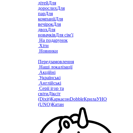
дітей
Для
дорослих
Для
пар
Для
компанії
Для
вечірок
Для
двох
Для
новачків
Для сім’ї
На подарунок
Хіти
Новинки
Передзамовлення
Наші локалізації
Акційні
Українські
Англійські
Серії ігор та
світи
Діксіт
(Dixit)
Каркасон
Dobble
Крила
УНО
(UNO)
Катан