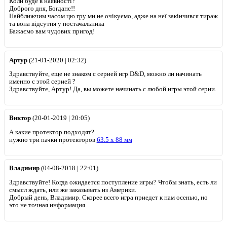
Коли буде в наявності?
Доброго дня, Богдане!!
Найближчим часом цю гру ми не очікуємо, адже на неї закінчився тираж
та вона відсутня у постачальника
Бажаємо вам чудових пригод!
Артур
(21-01-2020 | 02:32)
Здравствуйте, еще не знаком с серией игр D&D, можно ли начинать
именно с этой серией ?
Здравствуйте, Артур! Да, вы можете начинать с любой игры этой серии.
Виктор
(20-01-2019 | 20:05)
А какие протектор подходят?
нужно три пачки протекторов
63.5 х 88 мм
Владимир
(04-08-2018 | 22:01)
Здравствуйте! Когда ожидается поступление игры? Чтобы знать, есть ли
смысл ждать, или же заказывать из Америки.
Добрый день, Владимир. Скорее всего игра приедет к нам осенью, но
это не точная информация.