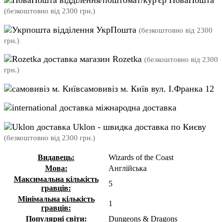
відділення/поштомат/кур'єр НоваПошта
(безкоштовно від 2300 грн.)
відділення УкрПошта
(безкоштовно від 2300
грн.)
магазин Rozetka
(безкоштовно від 2300
грн.)
самовивіз м. Київ вул. І.Франка 12
міжнародна доставка
Uklon - швидка доставка по Києву
(безкоштовно від 2300 грн.)
Видавець:
Wizards of the Coast
Мова:
Англійська
Максимальна кількість
5
гравців:
Мінімальна кількість
1
гравців:
Популярні світи:
Dungeons & Dragons