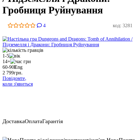
Гробниця Руйнування
4
код: 3281
1-5
14+
60-90
E
ng
2 799
грн.
Повідомте,
коли з'явиться
Доставка
Оплата
Гарантія