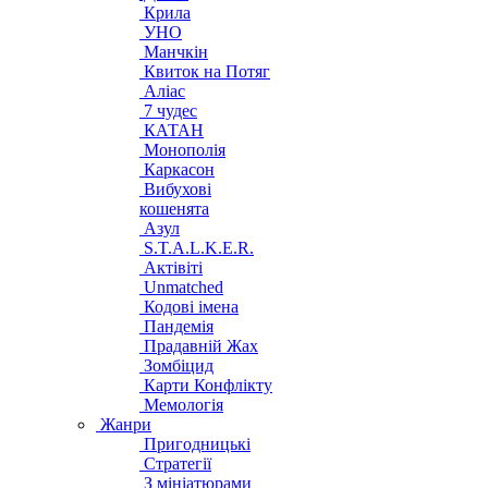
Крила
УНО
Манчкін
Квиток на Потяг
Аліас
7 чудес
КАТАН
Монополія
Каркасон
Вибухові
кошенята
Азул
S.T.A.L.K.E.R.
Актівіті
Unmatched
Кодові імена
Пандемія
Прадавній Жах
Зомбіцид
Карти Конфлікту
Мемологія
Жанри
Пригодницькі
Стратегії
З мініатюрами