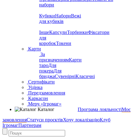
набори
Кубики
Набори
Вежі
для кубиків
Інше
Капсули
Торбинки
Фіксатори
для
коробок
Токени
Карти
За
призначенням
Карти
таро
Для
покера
Для
бриджа
Сувенірні
Класичні
Сертифікати
Уцінка
Передзамовлення
Каркасон
Мерч «Ігромаг»
Каталог
Програма лояльності
Моє
замовлення
Статуси проєктів
Хочу локалізацію
Клуб
Ігромаг
Партнерам