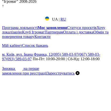
"Ігромаг" 2008-2026
↑
UA
|
RU
Програма лояльності
Моє замовлення
Статуси проєктів
Хочу
локалізацію
Клуб Ігромаг
Партнерам
Оплата і доставка
Обмін та
повернення товару
Контакти
Мій кабінет
Cписок бажань
м. Київ, вул. Івана Франка, 12
(095) 589-03-97
(067) 589-03-
97
(093) 589-03-97
Пн-Пт: 10:00-20:00 | Сб-Нд: 12:00-18:00
7%
Знижка
на перше
замовлення при реєстрації
Зареєструватись