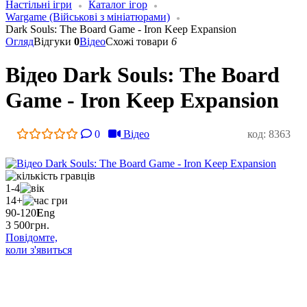
Настільні ігри
Каталог ігор
Wargame (Військові з мініатюрами)
Dark Souls: The Board Game - Iron Keep Expansion
Огляд
Відгуки
0
Відео
Схожі товари
6
Відео Dark Souls: The Board
Game - Iron Keep Expansion
0
Відео
код: 8363
1-4
14+
90-120
E
ng
3 500
грн.
Повідомте,
коли з'явиться