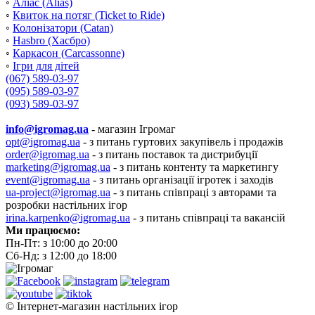
◦
Аліас (Alias)
◦
Квиток на потяг (Ticket to Ride)
◦
Колонізатори (Catan)
◦
Hasbro (Хасбро)
◦
Каркасон (Carcassonne)
◦
Ігри для дітей
(067) 589-03-97
(095) 589-03-97
(093) 589-03-97
info@igromag.ua
- магазин Ігромаг
opt@igromag.ua
- з питань гуртових закупівель і продажів
order@igromag.ua
- з питань поставок та дистрибуції
marketing@igromag.ua
- з питань контенту та маркетингу
event@igromag.ua
- з питань організації ігротек і заходів
ua-project@igromag.ua
- з питань співпраці з авторами та
розробки настільних ігор
irina.karpenko@igromag.ua
- з питань співпраці та вакансій
Ми працюємо:
Пн-Пт: з 10:00 до 20:00
Сб-Нд: з 12:00 до 18:00
© Інтернет-магазин настільних ігор