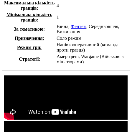
Максимальна кількість
4
гравців:
Мінімальна кількість
1
гравців:
Війна,
Фентезі
, Середньовіччя,
За тематикою:
Виживання
Призначення:
Соло режим
Напівкооперативний (команда
Режим гри:
проти гравця)
Амерітреш, Wargame (Військові з
Стратегії:
мініатюрами)