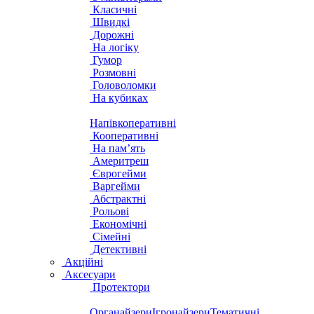
Класичні
Швидкі
Дорожні
На логіку
Гумор
Розмовні
Головоломки
На кубиках
Напівкоперативні
Кооперативні
На пам’ять
Америтреш
Єврогейми
Варгейми
Абстрактні
Рольові
Економічні
Сімейні
Детективні
Акційні
Аксесуари
Протектори
Органайзери
Ігронайзери
Тематичні