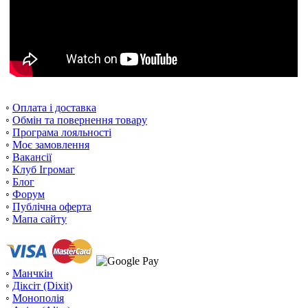
◦
Оплата і доставка
◦
Обмін та повернення товару
◦
Програма лояльності
◦
Моє замовлення
◦
Вакансії
◦
Клуб Ігромаг
◦
Блог
◦
Форум
◦
Публічна оферта
◦
Мапа сайту
◦
Манчкін
◦
Діксіт (Dixit)
◦
Монополія