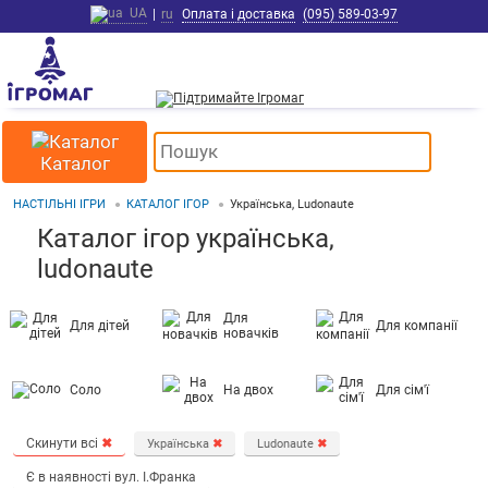
UA
|
ru
Оплата і доставка
(095) 589-03-97
Каталог
НАСТІЛЬНІ ІГРИ
КАТАЛОГ ІГОР
Українська, Ludonaute
Каталог ігор українська,
ludonaute
Для
Для дітей
Для компанії
новачків
Соло
На двох
Для сім'ї
Скинути всі
✖
Українська
✖
Ludonaute
✖
Є в наявності вул. І.Франка