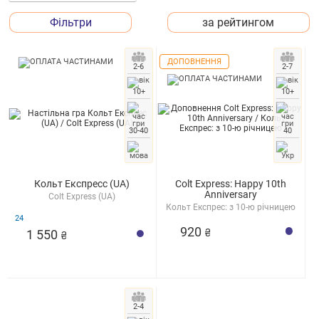
Фільтри
за рейтингом
ДОПОВНЕННЯ
2-6
2-7
10+
10+
30-40
40
Кольт Експресс (UA)
Colt Express: Happy 10th
Anniversary
Colt Express (UA)
Кольт Експрес: з 10-ю річницею
24
920
1 550
₴
₴
2-4