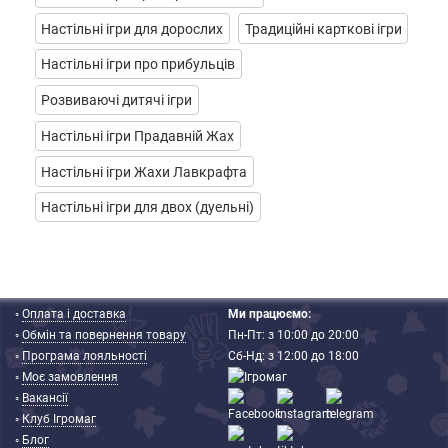
Настільні ігри для дорослих
Традиційні карткові ігри
Настільні ігри про прибульців
Розвиваючі дитячі ігри
Настільні ігри Прадавній Жах
Настільні ігри Жахи Лавкрафта
Настільні ігри для двох (дуельні)
◦
Оплата і доставка
Ми працюємо:
◦
Обмін та повернення товару
Пн-Пт: з 10:00 до 20:00
◦
Програма лояльності
Сб-Нд: з 12:00 до 18:00
◦
Моє замовлення
◦
Вакансії
◦
Клуб Ігромаг
◦
Блог