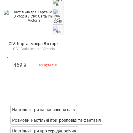
8+
20-40
CIV: Карта Імпера Вікторія
CIV: Carta Impera Victoria
7
469
очікується
₴
Настільні ігри на пояснення слів
Розмовні настільні ігри: розповіді та фантазія
Настільні ігри про середньовіччя