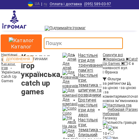
UA
|
ru
Оплата і доставка
(095) 589-03-97
Каталог
Настільні
Каталог
Настільні
Скинути всі
ігри
ДОПОВНЕННЯ
✖
Українська
✖
Catch
ігри для
Каталог
ігор
Для
Up Games
✖
Є в
тренування
ігор
дітей
наявності вул.
пам'яті
Українська,
українська,
І.Франка
Настільні
Catch Up
Фільтри
ігри:
Games
catch up
Для
за рейтингом
тематика –
новачків
за ціною ↑
за ціною
games
шпигуни та
↓
за
розвідники
коментарями
спочат
Для
Еротичні
нові
за ім'ям
знижка 
компанії
настільні
ігри для
Соло
Небокрай
двох
Faraway
Настільні
ігри:
На двох
2-6
тематика –
10+
близький
25