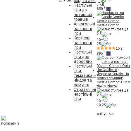
Для сім'ї
схід та азія
5
Настільні
₴
850
ігри до
чотирьох
гравців
Castle Combo
Алкогольні
Castle Combo
настільні
ігри
2-5
Карткові
10+
настільні
25
ігри
3
Настільні
₴
895
ігри для
дорослих
Настільні
ігри:
Фортеця Комбо: На
тематика –
волю з темниці!
ніндзя та
Castle Combo: Out o
самураї
the Oubliette!
Стратегічні
настільні
2-5
ігри
10+
10-25
очікується
показати 3