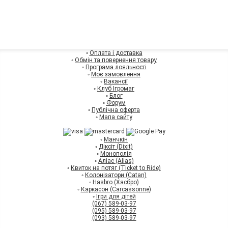
◦
Оплата і доставка
◦
Обмін та повернення товару
◦
Програма лояльності
◦
Моє замовлення
◦
Вакансії
◦
Клуб Ігромаг
◦
Блог
◦
Форум
◦
Публічна оферта
◦
Мапа сайту
◦
Манчкін
◦
Діксіт (Dixit)
◦
Монополія
◦
Аліас (Alias)
◦
Квиток на потяг (Ticket to Ride)
◦
Колонізатори (Catan)
◦
Hasbro (Хасбро)
◦
Каркасон (Carcassonne)
◦
Ігри для дітей
(067) 589-03-97
(095) 589-03-97
(093) 589-03-97