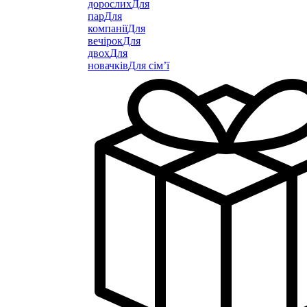
дорослих
Для
пар
Для
компанії
Для
вечірок
Для
двох
Для
новачків
Для сім’ї