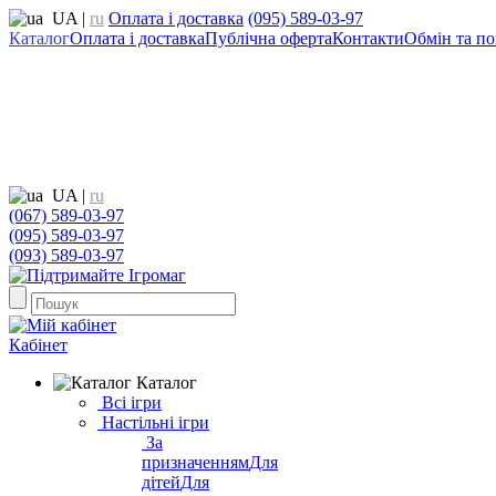
UA
|
ru
Оплата і доставка
(095) 589-03-97
Каталог
Оплата і доставка
Публічна оферта
Контакти
Обмін та по
UA
|
ru
(067) 589-03-97
(095) 589-03-97
(093) 589-03-97
Кабінет
Каталог
Всі ігри
Настільні ігри
За
призначенням
Для
дітей
Для