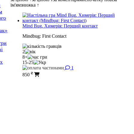
ім'ям
знижка ↑
и
м
ого
Mind Bug. Химерія: Перший контакт
мак»
Mindbug: First Contact
гри
ві
2
8+
ох
15-25
1
₴
850