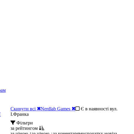
рам
Скинути всі
✖
Nerdlab Games
✖
Є в наявності вул.
ї
І.Франка
Фільтри
за рейтингом
за ціною ↑
за ціною ↓
за коментарями
спочатку нові
за