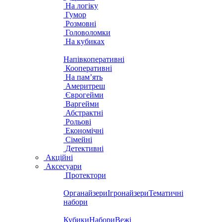
На логіку
Гумор
Розмовні
Головоломки
На кубиках
Напівкоперативні
Кооперативні
На пам’ять
Америтреш
Єврогейми
Варгейми
Абстрактні
Рольові
Економічні
Сімейні
Детективні
Акційні
Аксесуари
Протектори
Органайзери
Ігронайзери
Тематичні
набори
Кубики
Набори
Вежі