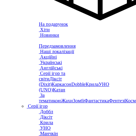
На подарунок
Хіти
Новинки
Передзамовлення
Наші локалізації
Акційні
Українські
Англійські
Серії ігор та
світи
Діксіт
(Dixit)
Каркасон
Dobble
Крила
УНО
(UNO)
Катан
За
тематикою
Жахи
Зомбі
Фантастика
Фентезі
Косм
Серії ігор
Доббл
Діксіт
Крила
УНО
Манчкін