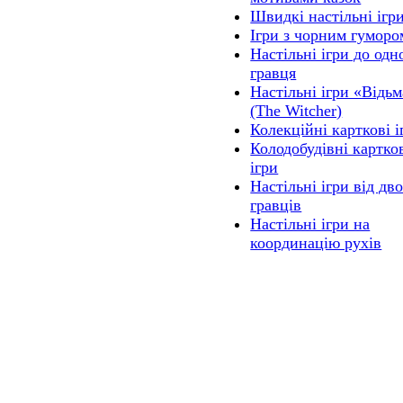
Швидкі настільні ігр
Ігри з чорним гуморо
Настільні ігри до одн
гравця
Настільні ігри «Відь
(The Witcher)
Колекційні карткові і
Колодобудівні картко
ігри
Настільні ігри від дв
гравців
Настільні ігри на
координацію рухів