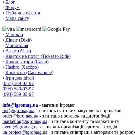
◦
Блог
◦
Форум
◦
Публічна оферта
◦
Мапа сайту
◦
Манчкін
◦
Діксіт (Dixit)
◦
Монополія
◦
Аліас (Alias)
◦
Квиток на потяг (Ticket to Ride)
◦
Колонізатори (Catan)
◦
Hasbro (Хасбро)
◦
Каркасон (Carcassonne)
◦
Ігри для дітей
(067) 589-03-97
(095) 589-03-97
(093) 589-03-97
info@igromag.ua
- магазин Ігромаг
opt@igromag.ua
- з питань гуртових закупівель і продажів
order@igromag.ua
- з питань поставок та дистрибуції
marketing@igromag.ua
- з питань контенту та маркетингу
event@igromag.ua
- з питань організації ігротек і заходів
ua-project@igromag.ua
- з питань співпраці з авторами та розроб