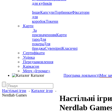
для кубиків
Інше
Капсули
Торбинки
Фіксатори
для
коробок
Токени
Карти
За
призначенням
Карти
таро
Для
покера
Для
бриджа
Сувенірні
Класичні
Сертифікати
Уцінка
Передзамовлення
Каркасон
Мерч «Ігромаг»
Каталог
Програма лояльності
Моє за
Настільні ігри
Каталог ігор
Nerdlab Games
Настільні ігр
Nerdlab Game