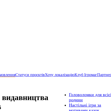
мовлення
Статуси проєктів
Хочу локалізацію
Клуб Ігромаг
Партне
Головоломки для всіє
и видавництва
родини
s
Настільні ігри за
мотивами казок