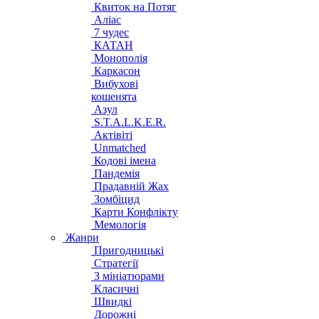
Квиток на Потяг
Аліас
7 чудес
КАТАН
Монополія
Каркасон
Вибухові
кошенята
Азул
S.T.A.L.K.E.R.
Актівіті
Unmatched
Кодові імена
Пандемія
Прадавній Жах
Зомбіцид
Карти Конфлікту
Мемологія
Жанри
Пригодницькі
Стратегії
З мініатюрами
Класичні
Швидкі
Дорожні