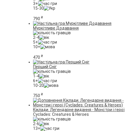
3+
15-30
₴
790
Муркітливе Додавання
2-4
5+
10+
₴
470
Перший Сніг
1-4
6+
10-20
₴
750
Кіклади. Легендарне видання - Монстри і герої
Cyclades: Creatures & Heroes
2-6
13+