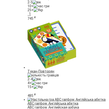
2-5
10+
25+
1
₴
745
Тукан-Повторян
2-4
4+
15+
₴
485
ABC rainbow. Англійська абетка
ABC rainbow. Английская азбука