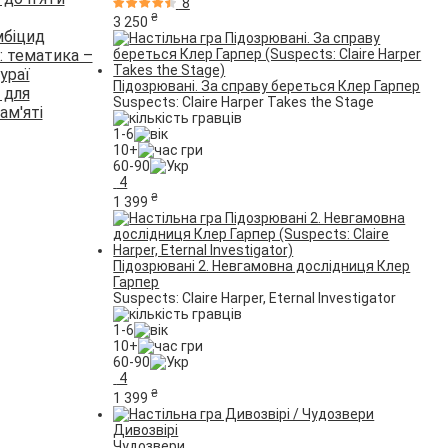
8
₴
3 250
мбіцид
и: тематика –
ураї
Підозрювані. За справу береться Клер Гарпер
и для
Suspects: Claire Harper Takes the Stage
ам'яті
1-6
10+
60-90
4
₴
1 399
Підозрювані 2. Невгамовна дослідниця Клер
Гарпер
Suspects: Claire Harper, Eternal Investigator
1-6
10+
60-90
4
₴
1 399
Дивозвірі
Чудозвери