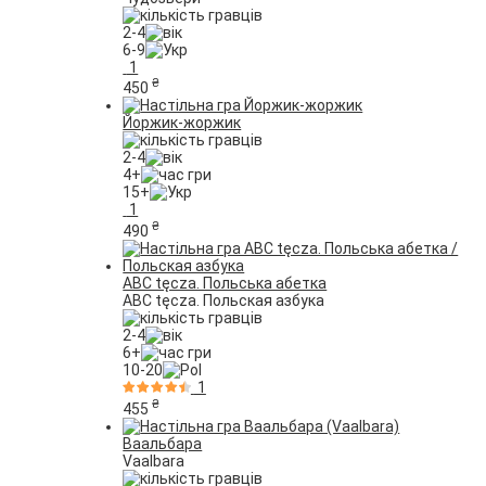
2-4
6-9
1
₴
450
Йоржик-жоржик
2-4
4+
15+
1
₴
490
ABC tęcza. Польська абетка
ABC tęcza. Польская азбука
2-4
6+
10-20
1
₴
455
Ваальбара
Vaalbara