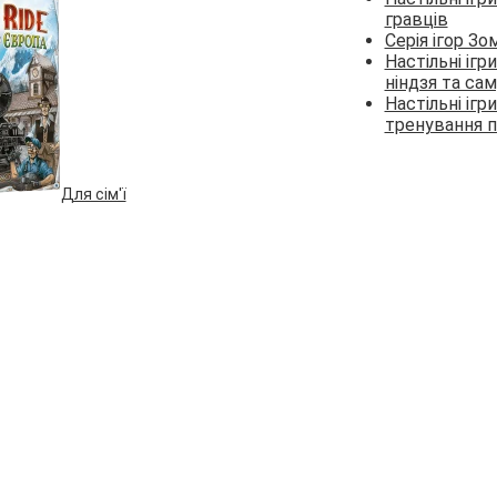
гравців
Серія ігор Зо
Настільні ігр
ніндзя та сам
Настільні ігр
тренування п
Для сім'ї