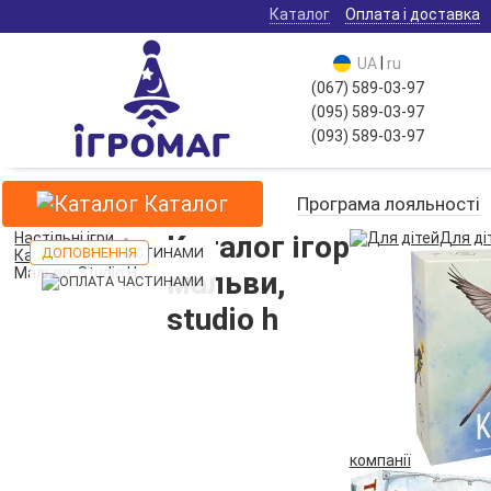
Каталог
Оплата і доставка
|
UA
ru
(067) 589-03-97
(095) 589-03-97
(093) 589-03-97
Каталог
Програма лояльності
Настільні ігри
Каталог ігор
Для ді
ДОПОВНЕННЯ
ДОПОВНЕННЯ
Каталог ігор
Мальви, Studio H
мальви,
studio h
компанії