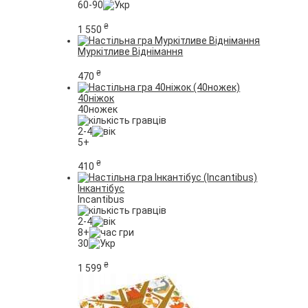
60-90
₴
1 550
Муркітливе Віднімання
₴
470
40ніжок
40ножек
2-4
5+
₴
410
Інкантібус
Incantibus
2-4
8+
30
₴
1 599