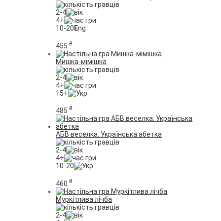
2-4
4+
10-20
E
ng
₴
455
Мишка-мімішка
2-4
4+
15+
₴
485
АБВ веселка: Українська абетка
2-4
4+
10-20
₴
460
Муркітлива лічба
2-4