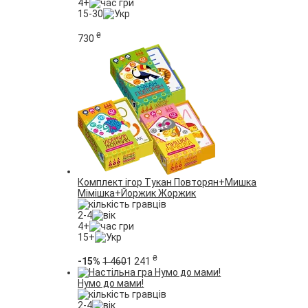
4+
15-30
₴
730
Комплект ігор Тукан Повторян+Мишка
Мімішка+Йоржик Жоржик
2-4
4+
15+
₴
-15%
1 460
1 241
Нумо до мами!
2-4