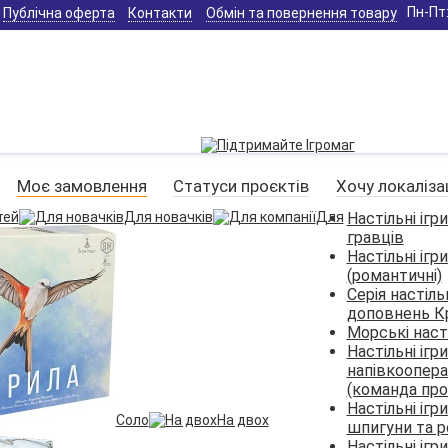
Пн-Пт:
Публічна оферта
Контакти
Обмін та повернення товару
Моє замовлення
Статуси проєктів
Хочу локаліза
тей
Для новачків
Для
Настільні ігр
гравців
Настільні ігр
(романтичні)
Серія настіль
доповнень Кр
Морські насті
Настільні ігри
напівкоопер
(команда про
Настільні ігр
Соло
На двох
шпигуни та р
Настільні ігри