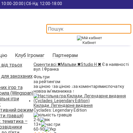
 10:00-20:00 | Сб-Нд: 12:00-18:00
Кабінет
цію
Клуб Ігромаг
Партнерам
и від трьох
Скинути всі
✖
Мальви
✖
Studio H
✖
Є в наявності
вул. І.Франка
и для закоханих
Фільтри
за рейтингом
за ціною ↑
за ціною ↓
за коментарями
спочатку
них ігор та
нові
за ім'ям
знижка ↑
ила (Wingspan)
льні ігри
:
Кіклади. Легендарне видання
ативний режим
Cyclades: Legendary Edition
ти гравця)
2-6
и: тематика –
13+
озвідники
60-90
 до п'яти