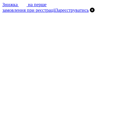
7%
Знижка
на перше
замовлення при реєстрації
Зареєструватись