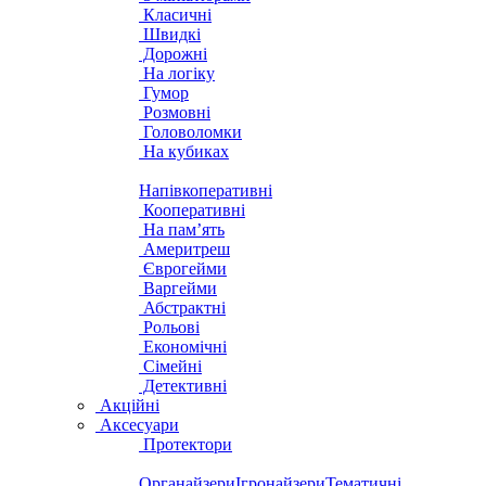
Класичні
Швидкі
Дорожні
На логіку
Гумор
Розмовні
Головоломки
На кубиках
Напівкоперативні
Кооперативні
На пам’ять
Америтреш
Єврогейми
Варгейми
Абстрактні
Рольові
Економічні
Сімейні
Детективні
Акційні
Аксесуари
Протектори
Органайзери
Ігронайзери
Тематичні