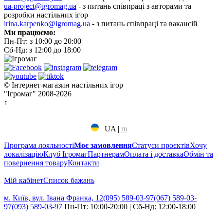
ua-project@igromag.ua
- з питань співпраці з авторами та
розробки настільних ігор
irina.karpenko@igromag.ua
- з питань співпраці та вакансій
Ми працюємо:
Пн-Пт: з 10:00 до 20:00
Сб-Нд: з 12:00 до 18:00
© Інтернет-магазин настільних ігор
"Ігромаг" 2008-2026
↑
UA
|
ru
Програма лояльності
Моє замовлення
Статуси проєктів
Хочу
локалізацію
Клуб Ігромаг
Партнерам
Оплата і доставка
Обмін та
повернення товару
Контакти
Мій кабінет
Cписок бажань
м. Київ, вул. Івана Франка, 12
(095) 589-03-97
(067) 589-03-
97
(093) 589-03-97
Пн-Пт: 10:00-20:00 | Сб-Нд: 12:00-18:00