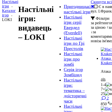
Настільні
Скинути всі
ігри
Пригодницькі
✖
Є в ная
Настільні
Каталог
вул. І.Франк
настільні ігри
ігор
ігри:
Настільні
Фільтри
LOKI
ігри серії
за рейтинг
видавець
Евердел
за ціною ↑
з
↓
за
(Everdell)
– LOKI
коментарям
Настільні
нові
за ім'ям
ігри по Грі
Престолів
Настільні
ігри про
Kraken
зомбі
Серія ігор
Атака
Зомбіцид
Настільні
1-4
ігри:
7+
тематика –
25
доісторичні
2
часи
₴
850
о
Настільні
ігри: