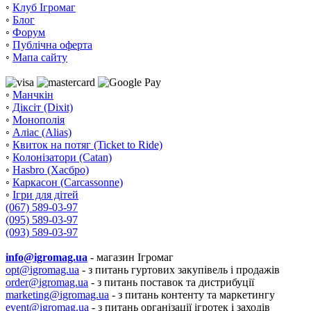
◦
Клуб Ігромаг
◦
Блог
◦
Форум
◦
Публічна оферта
◦
Мапа сайту
◦
Манчкін
◦
Діксіт (Dixit)
◦
Монополія
◦
Аліас (Alias)
◦
Квиток на потяг (Ticket to Ride)
◦
Колонізатори (Catan)
◦
Hasbro (Хасбро)
◦
Каркасон (Carcassonne)
◦
Ігри для дітей
(067) 589-03-97
(095) 589-03-97
(093) 589-03-97
info@igromag.ua
- магазин Ігромаг
opt@igromag.ua
- з питань гуртових закупівель і продажів
order@igromag.ua
- з питань поставок та дистрибуції
marketing@igromag.ua
- з питань контенту та маркетингу
event@igromag.ua
- з питань організації ігротек і заходів