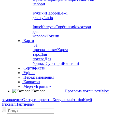
набори
Кубики
Набори
Вежі
для кубиків
Інше
Капсули
Торбинки
Фіксатори
для
коробок
Токени
Карти
За
призначенням
Карти
таро
Для
покера
Для
бриджа
Сувенірні
Класичні
Сертифікати
Уцінка
Передзамовлення
Каркасон
Мерч «Ігромаг»
Каталог
Програма лояльності
Моє
замовлення
Статуси проєктів
Хочу локалізацію
Клуб
Ігромаг
Партнерам