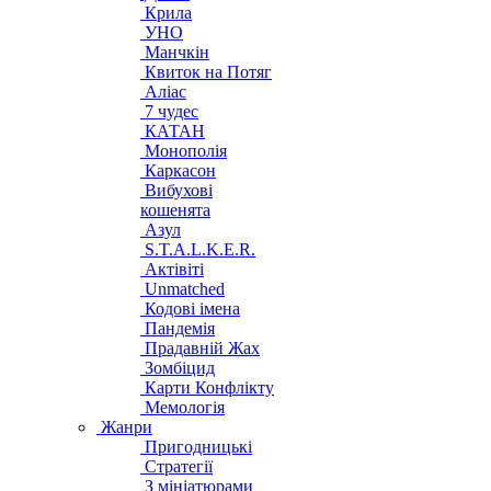
Крила
УНО
Манчкін
Квиток на Потяг
Аліас
7 чудес
КАТАН
Монополія
Каркасон
Вибухові
кошенята
Азул
S.T.A.L.K.E.R.
Актівіті
Unmatched
Кодові імена
Пандемія
Прадавній Жах
Зомбіцид
Карти Конфлікту
Мемологія
Жанри
Пригодницькі
Стратегії
З мініатюрами