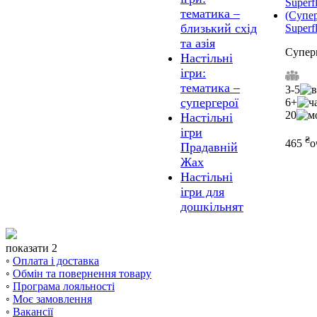
тематика –
близький схід
Superf
та азія
Супер
Настільні
ігри:
тематика –
3-5
супергерої
6+
20
Настільні
ігри
₴
465
о
Прадавній
Жах
Настільні
ігри для
дошкільнят
показати 2
◦
Оплата і доставка
◦
Обмін та повернення товару
◦
Програма лояльності
◦
Моє замовлення
◦
Вакансії