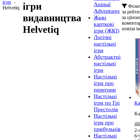
ігор
ігри
Animal
Філь
Helvetiq
Adventures
за рейт
видавництва
Живі
за ціною
комента
карткові
Helvetiq
нові
за і
ігри (ЖКІ)
Логічні
настільні
ігри
Абстрактні
настільні
ігри
Настільні
ігри про
перегони
Настільні
ігри по Грі
Ка
Престолів
Ka
Настільні
ігри про
прибульців
2-
Настільні
6+