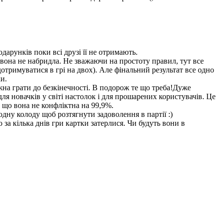
дарунків поки всі друзі її не отримають.
і вона не набридла. Не зважаючи на простоту правил, тут все
 дотримуватися в грі на двох). Але фінальний результат все одно
и.
на грати до безкінечності. В подорож те що треба!Дуже
ля новачків у світі настолок і для прошарених користувачів. Це
ти що вона не конфліктна на 99,9%.
одну колоду щоб розтягнути задоволення в партії :)
 за кілька днів гри картки затерлися. Чи будуть вони в