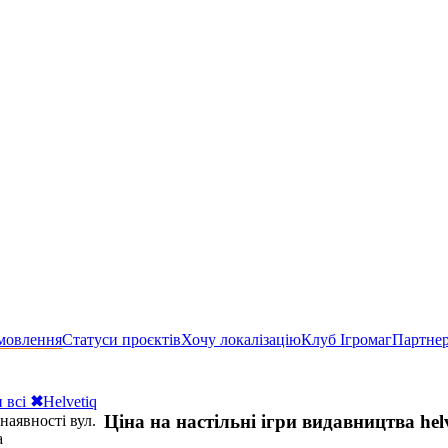
мовлення
Статуси проєктів
Хочу локалізацію
Клуб Ігромаг
Партне
 всі
✖
Helvetiq
Ціна на настільні ігри видавництва hel
наявності вул.
а