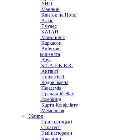
УНО
Манчкін
Квиток на Потяг
Аліас
7 чудес
КАТАН
Монополія
Каркасон
Вибухові
кошенята
Азул
S.T.A.L.K.E.R.
Актівіті
Unmatched
Кодові імена
Пандемія
Прадавній Жах
Зомбіцид
Карти Конфлікту
Мемологія
Жанри
Пригодницькі
Стратегії
З мініатюрами
Класичні