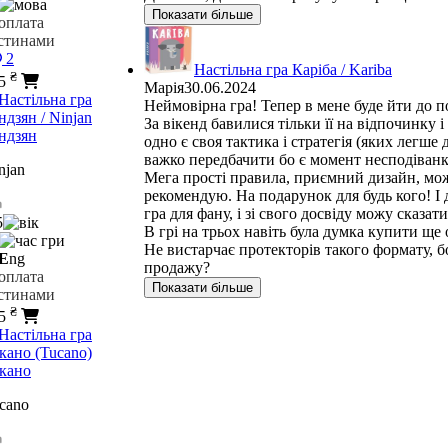
Показати більше
2
Настільна гра Каріба / Kariba
₴
25
Марія
30.06.2024
Неймовірна гра! Тепер в мене буде йти до по
За вікенд бавилися тільки її на відпочинку 
ндзян
одно є своя тактика і стратегія (яких легше
важко передбачити бо є момент несподіванк
njan
Мега прості правила, приємний дизайн, мож
рекомендую. На подарунок для будь кого! І д
гра для фану, і зі свого досвіду можу сказа
5
В грі на трьох навіть була думка купити ще 
Не вистарчає протекторів такого формату, бо
E
ng
продажу?
Показати більше
₴
25
кано
cano