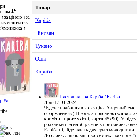
три
Товар
ингом
 ↑
за ціною ↓
за
Каріба
рями
спочатку
м'ям
знижка ↑
Ніндзян
Тукано
Одін
Кариба
Настільна гра Каріба / Kariba
ріба
Лілія
17.01.2024
Чудове надбання в колекцію. Азартний емо
riba
оформленням) Правила пояснюються за 2 хвил
крихітні, проте якісні, карти 45х90). У під
родзинки гра на збір сетів з приємною доле
4
Каріба підійде навіть для гри з молодшими 
До слова, для більш просунутих гравців є "