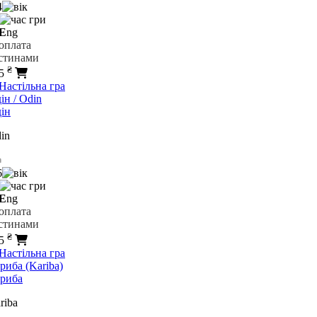
4
E
ng
₴
25
ін
in
6
E
ng
₴
25
риба
riba