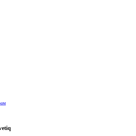
рам
vetiq