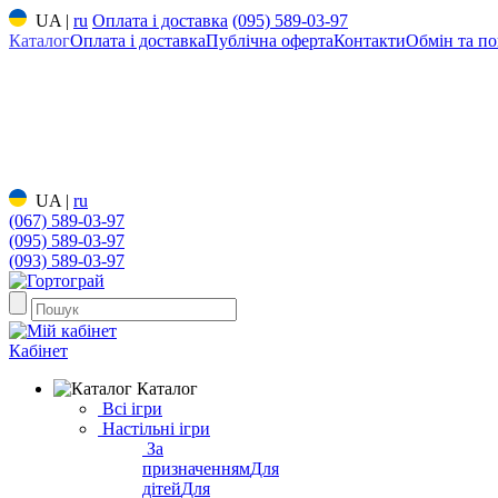
UA
|
ru
Оплата і доставка
(095) 589-03-97
Каталог
Оплата і доставка
Публічна оферта
Контакти
Обмін та по
UA
|
ru
(067) 589-03-97
(095) 589-03-97
(093) 589-03-97
Кабінет
Каталог
Всі ігри
Настільні ігри
За
призначенням
Для
дітей
Для