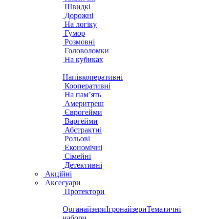
Швидкі
Дорожні
На логіку
Гумор
Розмовні
Головоломки
На кубиках
Напівкоперативні
Кооперативні
На пам’ять
Америтреш
Єврогейми
Варгейми
Абстрактні
Рольові
Економічні
Сімейні
Детективні
Акційні
Аксесуари
Протектори
Органайзери
Ігронайзери
Тематичні
набори