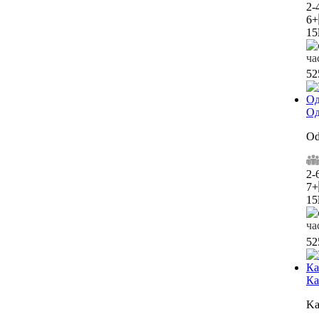
2-
6+
15
5
Од
Od
2-
7+
15
5
Ка
Ka