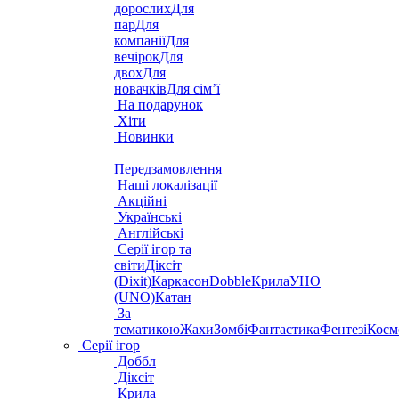
дорослих
Для
пар
Для
компанії
Для
вечірок
Для
двох
Для
новачків
Для сім’ї
На подарунок
Хіти
Новинки
Передзамовлення
Наші локалізації
Акційні
Українські
Англійські
Серії ігор та
світи
Діксіт
(Dixit)
Каркасон
Dobble
Крила
УНО
(UNO)
Катан
За
тематикою
Жахи
Зомбі
Фантастика
Фентезі
Косм
Серії ігор
Доббл
Діксіт
Крила