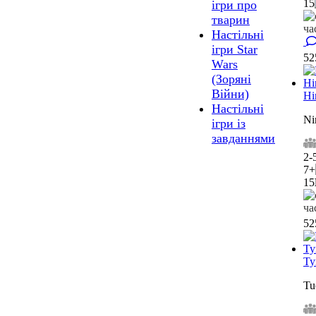
15
ігри про
тварин
Настільні
ігри Star
5
Wars
(Зоряні
Війни)
Ні
Настільні
Ni
ігри із
завданнями
2-
7+
15
5
Ту
Tu