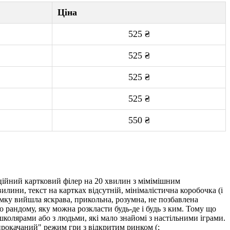
Ціна
525 ₴
525 ₴
525 ₴
525 ₴
550 ₴
ційний картковий філер на 20 хвилин з мімімішним
ини, текст на картках відсутній, мінімалістична коробочка (і
сумку вийшла яскрава, прикольна, розумна, не позбавлена
ю рандому, яку можна розкласти будь-де і будь з ким. Тому що
школярами або з людьми, які мало знайомі з настільними іграми.
прокачаний" режим гри з відкритим ринком (;