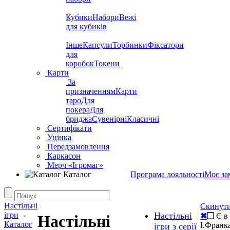
Кубики
Набори
Вежі
для кубиків
Інше
Капсули
Торбинки
Фіксатори
для
коробок
Токени
Карти
За
призначенням
Карти
таро
Для
покера
Для
бриджа
Сувенірні
Класичні
Сертифікати
Уцінка
Передзамовлення
Каркасон
Мерч «Ігромаг»
Каталог
Програма лояльності
Моє за
Настільні
Скинути
ігри
Настільні
✖
Є в 
Настільні
Каталог
І.Франк
ігри з серії