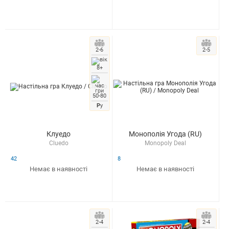
2-6
2-5
8+
50-80
Р
у
Клуедо
Монополія Угода (RU)
Cluedo
Monopoly Deal
42
8
Немає в наявності
Немає в наявності
2-4
2-4