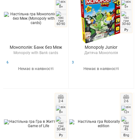
8+
5+
60-90
30-60
Р
у
Монополія: Банк без Меж
Monopoly Junior
Monopoly with Bank cards
Дитяча Монополія
6
3
Немає в наявності
Немає в наявності
2-4
2-6
8+
12+
30-40
45
Р
у
E
ng