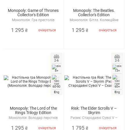
Monopoly: Game of Thrones
Monopoly: The Beatles.
Collector's Edition
Collector's Edition
Монополія: Гра престолів
Монополія: Бітлз. Колекційне
видання
1 295
1 295
очікується
очікується
₴
₴
2-6
2-5
8+
13+
60-90
60+
E
ng
E
ng
Monopoly: The Lord of the
Risk: The Elder Scrolls V –
Rings Trilogy Edition
Skyrim
Монополія: Володар перстнів
Ризик: Стародавні Сувої V –
Скайрім
1 295
1 795
очікується
очікується
₴
₴