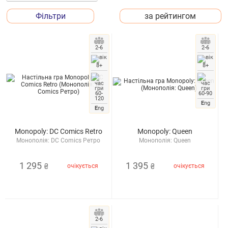
Фільтри
за рейтингом
2-6
2-6
8+
8+
60-
60-90
120
E
ng
E
ng
Monopoly: DC Comics Retro
Monopoly: Queen
Монополія: DC Comics Ретро
Монополія: Queen
1 295
1 395
очікується
очікується
₴
₴
2-6