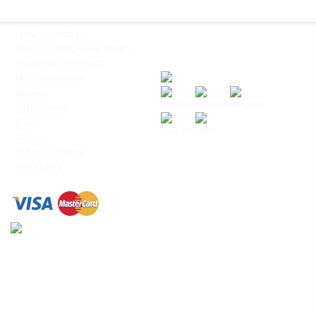
◦
Оплата і доставка
Ми працюємо:
◦
Обмін та повернення товару
Пн-Пт: з 10:00 до 20:00
◦
Програма лояльності
Сб-Нд: з 12:00 до 18:00
◦
Моє замовлення
◦
Вакансії
◦
Клуб Ігромаг
◦
Блог
◦
Форум
© Інтернет-магазин настільних ігор
◦
Публічна оферта
"Ігромаг" 2008-2026
◦
Мапа сайту