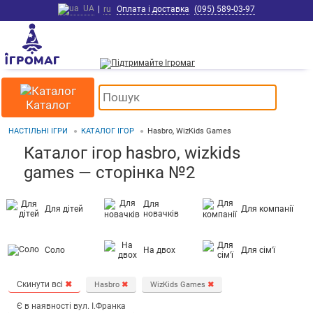
UA
|
ru
Оплата і доставка
(095) 589-03-97
Каталог
НАСТІЛЬНІ ІГРИ
КАТАЛОГ ІГОР
Hasbro, WizKids Games
Каталог ігор hasbro, wizkids
games — сторінка №2
Для
Для дітей
Для компанії
новачків
Соло
На двох
Для сім'ї
Скинути всі
✖
Hasbro
✖
WizKids Games
✖
Є в наявності вул. І.Франка