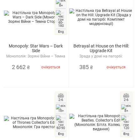
8+
60-
180
E
ng
Monopoly: Star Wars – Dark
Betrayal at House on the Hill:
Side
Upgrade Kit
Монополія: Зоряні Війни – Темна
Зрада у домі на пагорбі:
Сторона
Комплект модернізації
2 662
385
очікується
очікується
₴
₴
2-6
2-6
18+
8+
60-90
120
E
ng
E
ng