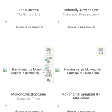
Гра в Життя
Roborally: New edition
The Game of Life
Робораллі: Нове видання
2
1
Немає в наявності
Немає в наявності
2-5
2-4
8+
60-90
Р
у
Монополія: Дорожна
Монополія: Бридкий Я /
Міньойни
Monopoly: Travel
2
1
Немає в наявності
Немає в наявності