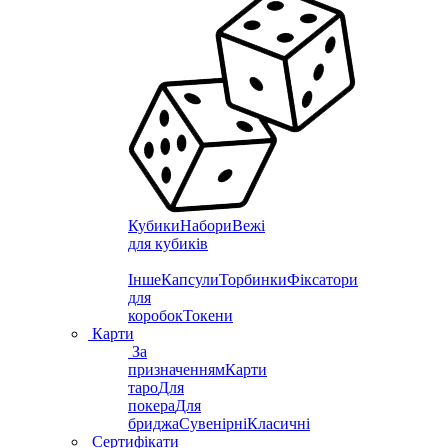
Кубики
Набори
Вежі
для кубиків
Інше
Капсули
Торбинки
Фіксатори
для
коробок
Токени
Карти
За
призначенням
Карти
таро
Для
покера
Для
бриджа
Сувенірні
Класичні
Сертифікати