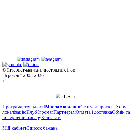
© Інтернет-магазин настільних ігор
"Ігромаг" 2008-2026
↑
UA
|
ru
Програма лояльності
Моє замовлення
Статуси проєктів
Хочу
локалізацію
Клуб Ігромаг
Партнерам
Оплата і доставка
Обмін та
повернення товару
Контакти
Мій кабінет
Cписок бажань