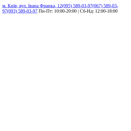
м. Київ, вул. Івана Франка, 12
(095) 589-03-97
(067) 589-03-
97
(093) 589-03-97
Пн-Пт: 10:00-20:00 | Сб-Нд: 12:00-18:00