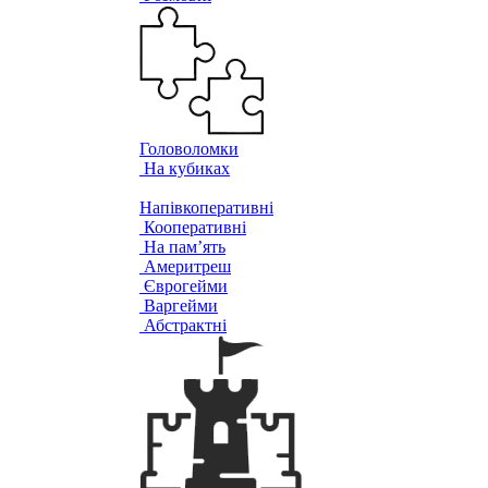
Головоломки
На кубиках
Напівкоперативні
Кооперативні
На пам’ять
Америтреш
Єврогейми
Варгейми
Абстрактні