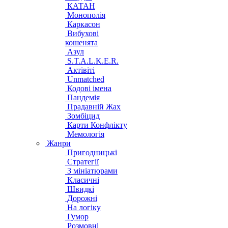
КАТАН
Монополія
Каркасон
Вибухові
кошенята
Азул
S.T.A.L.K.E.R.
Актівіті
Unmatched
Кодові імена
Пандемія
Прадавній Жах
Зомбіцид
Карти Конфлікту
Мемологія
Жанри
Пригодницькі
Стратегії
З мініатюрами
Класичні
Швидкі
Дорожні
На логіку
Гумор
Розмовні