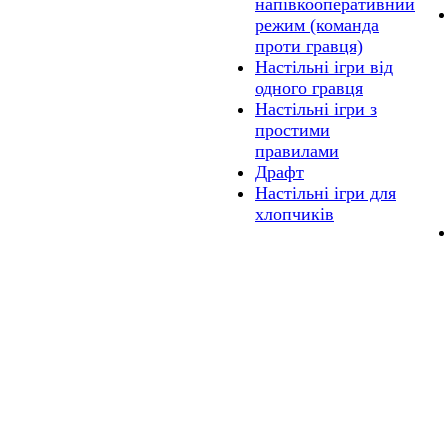
напівкооперативний
режим (команда
проти гравця)
Настільні ігри від
одного гравця
Настільні ігри з
простими
правилами
Драфт
Настільні ігри для
хлопчиків