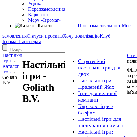
Уцінка
Передзамовлення
Каркасон
Мерч «Ігромаг»
Каталог
Програма лояльності
Моє
замовлення
Статуси проєктів
Хочу локалізацію
Клуб
Ігромаг
Партнерам
Настільні
Скин
ігри
Стратегічні
наяв
Настільні
Каталог
настільні ігри для
Філь
ігор
ігри -
двох
за р
Goliath
Настільні ігри
за ц
B.V.
Goliath
коме
Прадавній Жах
ім'я
Ігри для великої
B.V.
компанії
Карткові ігри з
блефом
Настільні ігри для
тренування пам'яті
Настільні ігри: