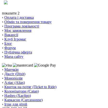
показати 2
◦
Оплата і доставка
◦
Обмін та повернення товару
◦
Програма лояльності
◦
Моє замовлення
◦
Вакансії
◦
Клуб Ігромаг
◦
Блог
◦
Форум
◦
Публічна оферта
◦
Мапа сайту
◦
Манчкін
◦
Діксіт (Dixit)
◦
Монополія
◦
Аліас (Alias)
◦
Квиток на потяг (Ticket to Ride)
◦
Колонізатори (Catan)
◦
Hasbro (Хасбро)
◦
Каркасон (Carcassonne)
◦
Ігри для дітей