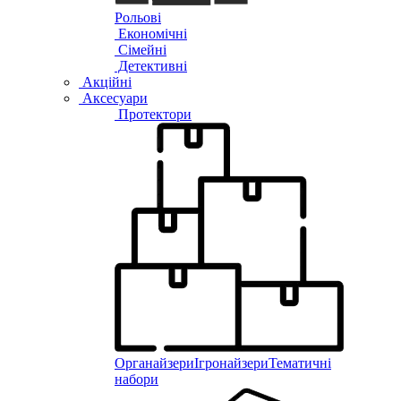
Рольові
Економічні
Сімейні
Детективні
Акційні
Аксесуари
Протектори
Органайзери
Ігронайзери
Тематичні
набори