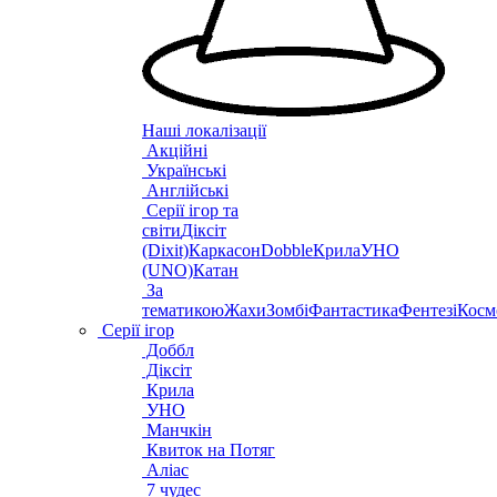
Наші локалізації
Акційні
Українські
Англійські
Серії ігор та
світи
Діксіт
(Dixit)
Каркасон
Dobble
Крила
УНО
(UNO)
Катан
За
тематикою
Жахи
Зомбі
Фантастика
Фентезі
Косм
Серії ігор
Доббл
Діксіт
Крила
УНО
Манчкін
Квиток на Потяг
Аліас
7 чудес