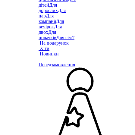
дітей
Для
дорослих
Для
пар
Для
компанії
Для
вечірок
Для
двох
Для
новачків
Для сім’ї
На подарунок
Хіти
Новинки
Передзамовлення