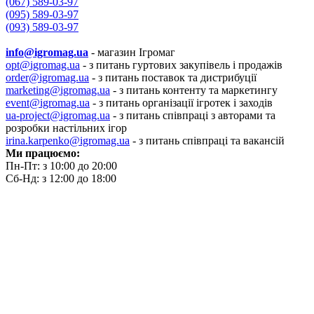
(067) 589-03-97
(095) 589-03-97
(093) 589-03-97
info@igromag.ua
- магазин Ігромаг
opt@igromag.ua
- з питань гуртових закупівель і продажів
order@igromag.ua
- з питань поставок та дистрибуції
marketing@igromag.ua
- з питань контенту та маркетингу
event@igromag.ua
- з питань організації ігротек і заходів
ua-project@igromag.ua
- з питань співпраці з авторами та
розробки настільних ігор
irina.karpenko@igromag.ua
- з питань співпраці та вакансій
Ми працюємо:
Пн-Пт: з 10:00 до 20:00
Сб-Нд: з 12:00 до 18:00