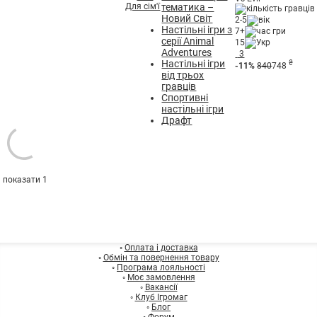
Для сім'ї
тематика –
Новий Світ
2-5
Настільні ігри з
7+
серії Animal
15
Adventures
3
Настільні ігри
₴
-11%
840
748
від трьох
гравців
Спортивні
настільні ігри
Драфт
показати 1
◦
Оплата і доставка
◦
Обмін та повернення товару
◦
Програма лояльності
◦
Моє замовлення
◦
Вакансії
◦
Клуб Ігромаг
◦
Блог