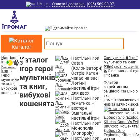
UA
|
ru
Оплата і доставка
(095) 589-03-97
Каталог
Настільні
Каталог
Настільні ігри
Скинути всі
✖
Герої
ігри
мультиків та книг
Catan
Каталог
ігор герої
Для
✖
Вибухові кошенят
(Колонізатори).
ігор
дітей
✖
Є в наявності вул
Острів Катан
Герої
мультиків
І.Франка
чекає на вас!
мультиків
Фільтри
Логічні
та книг,
та книг,
Для
за рейтингом
настільні ігри
Вибухові
новачків
за ціною ↑
за ціною
кошенята
вибухові
для двох
↓
за
Настільні ігри:
коментарями
споча
кошенята
Для
тематика –
нові
за ім'ям
знижка 
компанії
вестерн
Змагальні
Соло
настільні ігри
Настільні ігри
Вибухові кошенята:
Монополія
На двох
Добро і Зло
(Monopoly)
Exploding Kittens: G
Настільні ігри:
Vs Evil