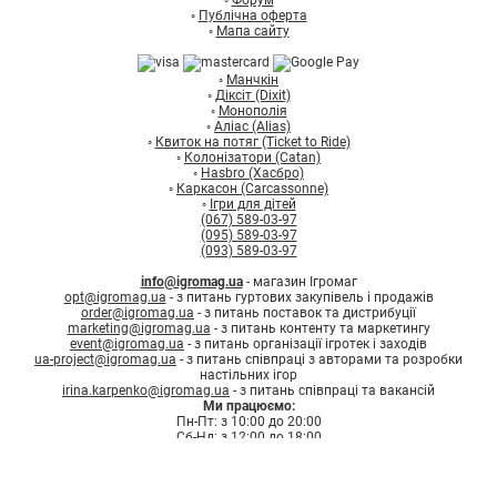
◦
Форум
◦
Публічна оферта
◦
Мапа сайту
◦
Манчкін
◦
Діксіт (Dixit)
◦
Монополія
◦
Аліас (Alias)
◦
Квиток на потяг (Ticket to Ride)
◦
Колонізатори (Catan)
◦
Hasbro (Хасбро)
◦
Каркасон (Carcassonne)
◦
Ігри для дітей
(067) 589-03-97
(095) 589-03-97
(093) 589-03-97
info@igromag.ua
- магазин Ігромаг
opt@igromag.ua
- з питань гуртових закупівель і продажів
order@igromag.ua
- з питань поставок та дистрибуції
marketing@igromag.ua
- з питань контенту та маркетингу
event@igromag.ua
- з питань організації ігротек і заходів
ua-project@igromag.ua
- з питань співпраці з авторами та розробки
настільних ігор
irina.karpenko@igromag.ua
- з питань співпраці та вакансій
Ми працюємо:
Пн-Пт: з 10:00 до 20:00
Сб-Нд: з 12:00 до 18:00
7%
Знижка
на перше
замовлення при реєстрації
Зареєструватись