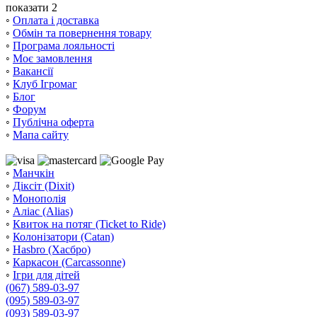
показати 2
◦
Оплата і доставка
◦
Обмін та повернення товару
◦
Програма лояльності
◦
Моє замовлення
◦
Вакансії
◦
Клуб Ігромаг
◦
Блог
◦
Форум
◦
Публічна оферта
◦
Мапа сайту
◦
Манчкін
◦
Діксіт (Dixit)
◦
Монополія
◦
Аліас (Alias)
◦
Квиток на потяг (Ticket to Ride)
◦
Колонізатори (Catan)
◦
Hasbro (Хасбро)
◦
Каркасон (Carcassonne)
◦
Ігри для дітей
(067) 589-03-97
(095) 589-03-97
(093) 589-03-97