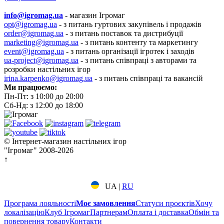
info@igromag.ua
- магазин Ігромаг
opt@igromag.ua
- з питань гуртових закупівель і продажів
order@igromag.ua
- з питань поставок та дистрибуції
marketing@igromag.ua
- з питань контенту та маркетингу
event@igromag.ua
- з питань організації ігротек і заходів
ua-project@igromag.ua
- з питань співпраці з авторами та
розробки настільних ігор
irina.karpenko@igromag.ua
- з питань співпраці та вакансій
Ми працюємо:
Пн-Пт: з 10:00 до 20:00
Сб-Нд: з 12:00 до 18:00
© Інтернет-магазин настільних ігор
"Ігромаг" 2008-2026
↑
UA
|
RU
Програма лояльності
Моє замовлення
Статуси проєктів
Хочу
локалізацію
Клуб Ігромаг
Партнерам
Оплата і доставка
Обмін та
повернення товару
Контакти