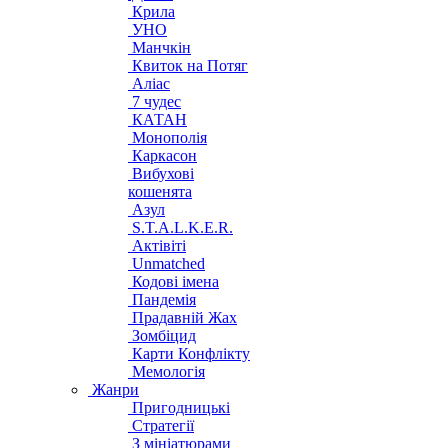
Крила
УНО
Манчкін
Квиток на Потяг
Аліас
7 чудес
КАТАН
Монополія
Каркасон
Вибухові
кошенята
Азул
S.T.A.L.K.E.R.
Актівіті
Unmatched
Кодові імена
Пандемія
Прадавній Жах
Зомбіцид
Карти Конфлікту
Мемологія
Жанри
Пригодницькі
Стратегії
З мініатюрами