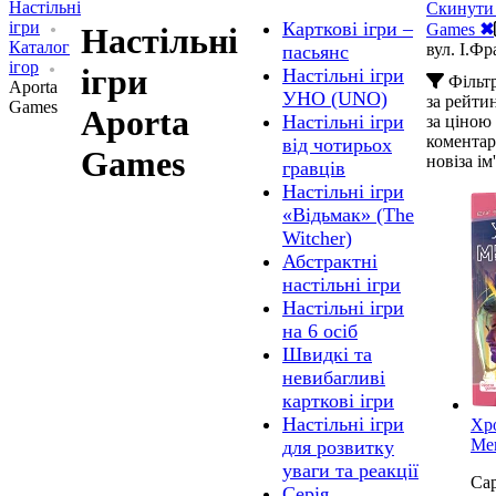
Настільні
Скинути 
ігри
Карткові ігри –
Games
✖
Настільні
Каталог
вул. І.Фр
пасьянс
ігор
ігри
Настільні ігри
Фільт
Aporta
УНО (UNO)
за рейт
Games
Aporta
Настільні ігри
за ціною
комента
від чотирьох
Games
нові
за ім
гравців
Настільні ігри
«Відьмак» (The
Witcher)
Абстрактні
настільні ігри
Настільні ігри
на 6 осіб
Швидкі та
невибагливі
карткові ігри
Настільні ігри
Хр
Ме
для розвитку
уваги та реакції
Cap
Серія