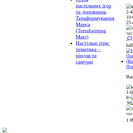
настільних ігор
та доповнень
2-4
10
Тераформування
25-
Марса
(Terraforming
Mars)
Настільні ігри:
64
тематика –
ніндзя та
самураї
Пог
Ba
1-6
8+
30
1 