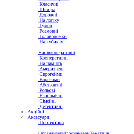
Класичні
Швидкі
Дорожні
На логіку
Гумор
Розмовні
Головоломки
На кубиках
Напівкоперативні
Кооперативні
На пам’ять
Америтреш
Єврогейми
Варгейми
Абстрактні
Рольові
Економічні
Сімейні
Детективні
Акційні
Аксесуари
Протектори
Органайзери
Ігронайзери
Тематичні