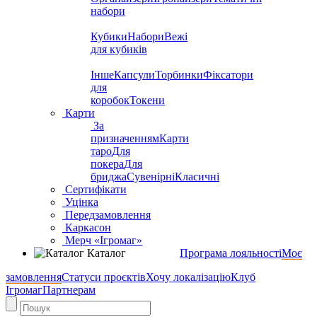
набори
Кубики
Набори
Вежі
для кубиків
Інше
Капсули
Торбинки
Фіксатори
для
коробок
Токени
Карти
За
призначенням
Карти
таро
Для
покера
Для
бриджа
Сувенірні
Класичні
Сертифікати
Уцінка
Передзамовлення
Каркасон
Мерч «Ігромаг»
Каталог
Програма лояльності
Моє
замовлення
Статуси проєктів
Хочу локалізацію
Клуб
Ігромаг
Партнерам