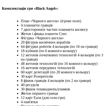
Комплектація гри «Black Angel»:
План «Чорного ангела» (ігрове поле)
4 планшети гравців
7 двосторонніх частин планшета космосу
Жетон і фішка планети Спес
Фігурка «Чорного ангела»
20 фігурок космічних кораблів
64 фігурки роботів 4 кольорів (по 16 на гравця)
18 кубиків (по 6 кожного кольору)
12 жетонів початкових технологій 4 кольорів (по 3
на гравця)
48 жетонів технологій (по 16 кожного кольору)
16 жетонів передових технологій
60 карт делегацій (по 20 кожного кольору)
30 карт Розорителів
8 фішок гравців 4 кольорів (по 2 на гравця)
40 ресурсів
30 фішок пошкоджень/уламків
Жетон першого гравця
12 карт Еала (для соло-гри)
4 пам'ятки