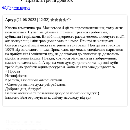
Правила гри та додаток
Додати відгук
Артур
(21-08-2023 | 12:52)
Класна тематична гра. Має всього 4 дії та перезавантаження, тому легко
пояснюється. Супер мацабельна: приємно гратися і роботами, і
кубиками і тарілками. Ви ніби підкорюєте разом космос, виконуєте місії,
але конкуренції між гравцями реально немає. При грі на чотирьох
бонуси з однієї місії можуть отримати три гравці. При грі на трьох це
100% від загального числа. Прикольно, що можна спеціально нарватися
на прибульців і закінчити гру, не долітаючи до планети: це дозволить
підсікти плани інших. Правда, хотілося різноманіття в зображеннях
планет та самих місій. А ще, на мою думку, кристали та червоні куби
треба було зробити одним ресурсом. Хоча їх і так завжди вдосталь
+
Проста
Неконфліктна
Красива, з якісними компонентами
-
Симетрична і не дуже реіграбельна
Доброго дня, Артуре!
Велике космічне та позаземне дякую за корисний відгук:)
Бажаємо Вам отримувати космічну насолоду від гри!
◦
Оплата і доставка
Ми працюємо:
◦
Обмін та повернення
Пн-Пт: з 10:00 до 20:00