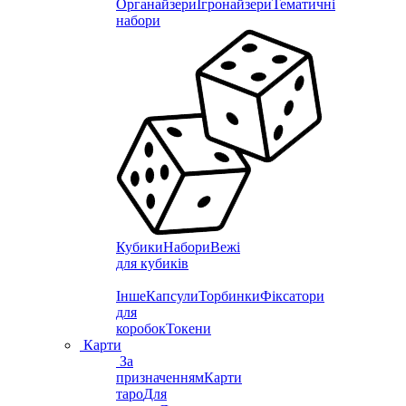
Органайзери
Ігронайзери
Тематичні
набори
Кубики
Набори
Вежі
для кубиків
Інше
Капсули
Торбинки
Фіксатори
для
коробок
Токени
Карти
За
призначенням
Карти
таро
Для