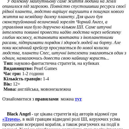
У далекому майбутньому саме життя людини на Землі
опинилося під загрозою. Повністю спустошивши ресурси своєї
рідної планети, людство вирішує вирушити в пошуках нового
життя на незвідану далеку планету. Для цього був
сконструйований величезний зореліт Чорний Ангел, а
управління ним було доручено кільком ШІ. Саме штучні
інтелекти повинні провести надію людства через небезпеку
глибин космосу, встановити контакти з інопланетними
расами, підтримати порядок і здоров'я людей на борту. Але
поки космічний крейсер просувається до нової колиски
людства, планети Спес, штучні інтелекти змагаються один з
одним, намагаючись довести свою найвищу користь...
Тип:
науково-фантастична стратегія, на кубиках
Видавництво:
Pearl Games
Час гри:
1-2 години
Кiлькiсть гравцiв:
1-4
Вiк:
12+
Мова:
англійська, мовонезалежна
Ознайомитися з
правилами
можна
тут
Black Angel
- це цікава стратегія від авторів відомої гри
«Troyes»
, в якій гравцям відведені ролі ШІ, керуючих усіма
процесами всередині корабля, а також реагуючих на події в