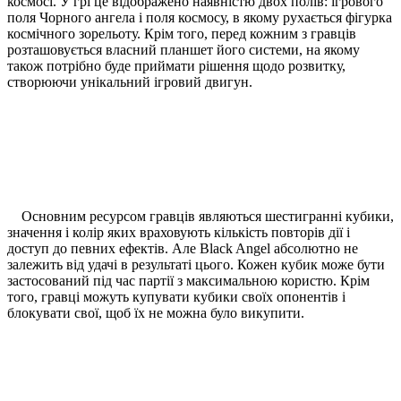
космосі. У грі це відображено наявністю двох полів: ігрового
поля Чорного ангела і поля космосу, в якому рухається фігурка
космічного зорельоту. Крім того, перед кожним з гравців
розташовується власний планшет його системи, на якому
також потрібно буде приймати рішення щодо розвитку,
створюючи унікальний ігровий двигун.
Основним ресурсом гравців являються шестигранні кубики,
значення і колір яких враховують кількість повторів дії і
доступ до певних ефектів. Але Black Angel абсолютно не
залежить від удачі в результаті цього. Кожен кубик може бути
застосований під час партії з максимальною користю. Крім
того, гравці можуть купувати кубики своїх опонентів і
блокувати свої, щоб їх не можна було викупити.