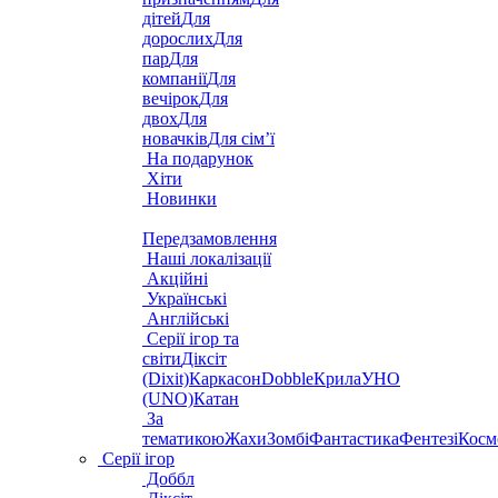
дітей
Для
дорослих
Для
пар
Для
компанії
Для
вечірок
Для
двох
Для
новачків
Для сім’ї
На подарунок
Хіти
Новинки
Передзамовлення
Наші локалізації
Акційні
Українські
Англійські
Серії ігор та
світи
Діксіт
(Dixit)
Каркасон
Dobble
Крила
УНО
(UNO)
Катан
За
тематикою
Жахи
Зомбі
Фантастика
Фентезі
Косм
Серії ігор
Доббл