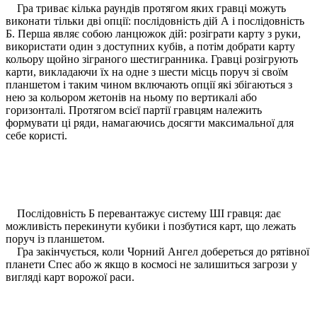
Гра триває кілька раундів протягом яких гравці можуть
виконати тільки дві опції: послідовність дій А і послідовність
Б. Перша являє собою ланцюжок дій: розіграти карту з руки,
використати один з доступних кубів, а потім добрати карту
кольору щойно зіграного шестигранника. Гравці розігрують
карти, викладаючи їх на одне з шести місць поруч зі своїм
планшетом і таким чином включають опції які збігаються з
нею за кольором жетонів на ньому по вертикалі або
горизонталі. Протягом всієї партії гравцям належить
формувати ці ряди, намагаючись досягти максимальної для
себе користі.
Послідовність Б перевантажує систему ШІ гравця: дає
можливість перекинути кубики і позбутися карт, що лежать
поруч із планшетом.
Гра закінчується, коли Чорний Ангел добереться до рятівної
планети Спес або ж якщо в космосі не залишиться загрози у
вигляді карт ворожої раси.