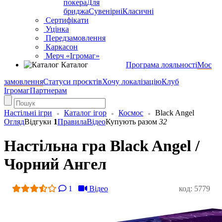
покера
Для
бриджа
Сувенірні
Класичні
Сертифікати
Уцінка
Передзамовлення
Каркасон
Мерч «Ігромаг»
Каталог
Програма лояльності
Моє
замовлення
Статуси проєктів
Хочу локалізацію
Клуб
Ігромаг
Партнерам
Настільні ігри
Каталог ігор
Космос
Black Angel
Огляд
Відгуки
1
Правила
Відео
Купують разом
32
Настільна гра Black Angel /
Чорний Ангел
1
Відео
код: 5779