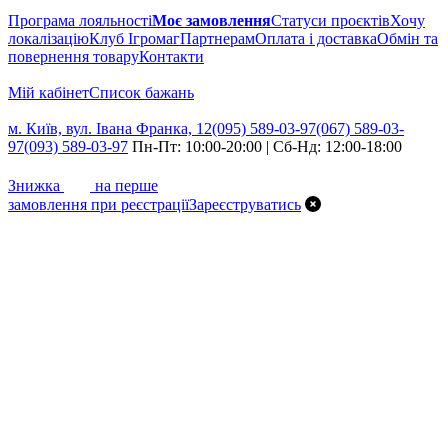
Програма лояльності
Моє замовлення
Статуси проєктів
Хочу
локалізацію
Клуб Ігромаг
Партнерам
Оплата і доставка
Обмін та
повернення товару
Контакти
Мій кабінет
Cписок бажань
м. Київ, вул. Івана Франка, 12
(095) 589-03-97
(067) 589-03-
97
(093) 589-03-97
Пн-Пт: 10:00-20:00 | Сб-Нд: 12:00-18:00
7%
Знижка
на перше
замовлення при реєстрації
Зареєструватись