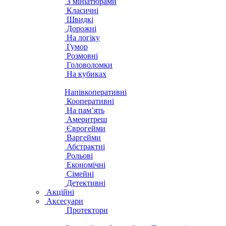
З мініатюрами
Класичні
Швидкі
Дорожні
На логіку
Гумор
Розмовні
Головоломки
На кубиках
Напівкоперативні
Кооперативні
На пам’ять
Америтреш
Єврогейми
Варгейми
Абстрактні
Рольові
Економічні
Сімейні
Детективні
Акційні
Аксесуари
Протектори