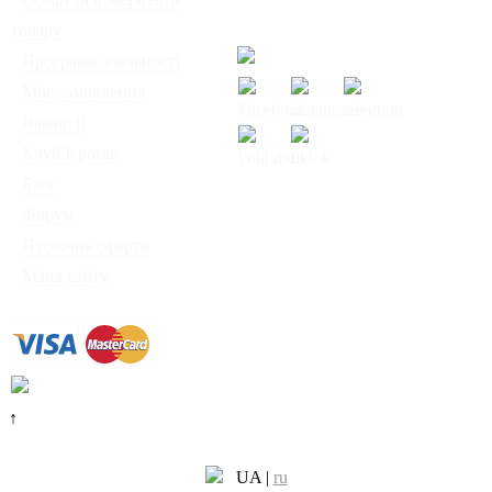
товару
Сб-Нд: з 12:00 до 18:00
◦
Програма лояльності
◦
Моє замовлення
◦
Вакансії
◦
Клуб Ігромаг
◦
Блог
© Інтернет-магазин
◦
Форум
настільних ігор
◦
Публічна оферта
"Ігромаг" 2008-2026
◦
Мапа сайту
↑
UA
|
ru