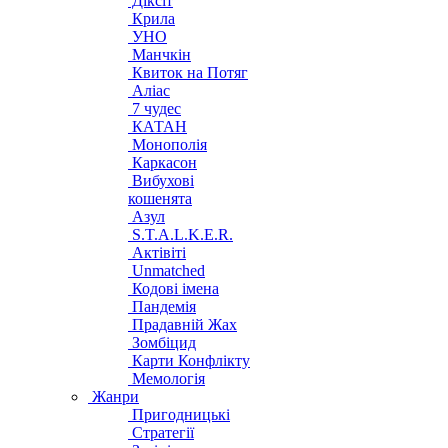
Діксіт
Крила
УНО
Манчкін
Квиток на Потяг
Аліас
7 чудес
КАТАН
Монополія
Каркасон
Вибухові
кошенята
Азул
S.T.A.L.K.E.R.
Актівіті
Unmatched
Кодові імена
Пандемія
Прадавній Жах
Зомбіцид
Карти Конфлікту
Мемологія
Жанри
Пригодницькі
Стратегії