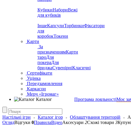
Кубики
Набори
Вежі
для кубиків
Інше
Капсули
Торбинки
Фіксатори
для
коробок
Токени
Карти
За
призначенням
Карти
таро
Для
покера
Для
бриджа
Сувенірні
Класичні
Сертифікати
Уцінка
Передзамовлення
Каркасон
Мерч «Ігромаг»
Каталог
Програма лояльності
Моє за
Настільні ігри
Каталог ігор
Облаштування територій
А
Огляд
Відгуки
0
Правила
Відео
Аксесуари
2
Схожі товари
3
Купую