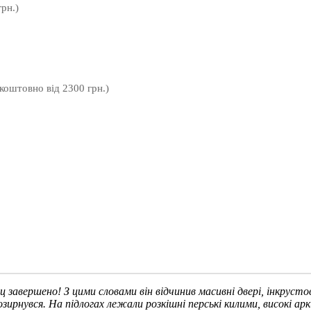
рн.)
зкоштовно від 2300 грн.)
ац завершено! З цими словами він відчинив масивні двері, інкрус
 озирнувся. На підлогах лежали розкішні перські килими, високі а