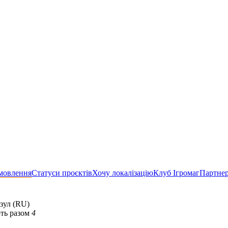
мовлення
Статуси проєктів
Хочу локалізацію
Клуб Ігромаг
Партне
зул (RU)
ть разом
4