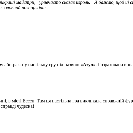
йкращі майстри, - уривчасто сказав король. - Я бажаю, щоб ці ст
ся головний розпорядник.
 абстрактну настільну гру під назвою «
Азул
». Розрахована вон
і, в місті Ессен. Там ця настільна гра викликала справжній фу
 справді чудесна!