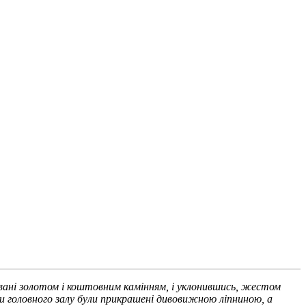
товані золотом і коштовним камінням, і уклонившись, жестом
рки головного залу були прикрашені дивовижною ліпниною, а