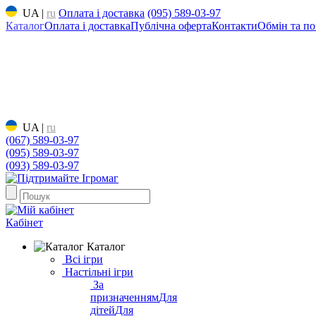
UA
|
ru
Оплата і доставка
(095) 589-03-97
Каталог
Оплата і доставка
Публічна оферта
Контакти
Обмін та по
UA
|
ru
(067) 589-03-97
(095) 589-03-97
(093) 589-03-97
Кабінет
Каталог
Всі ігри
Настільні ігри
За
призначенням
Для
дітей
Для