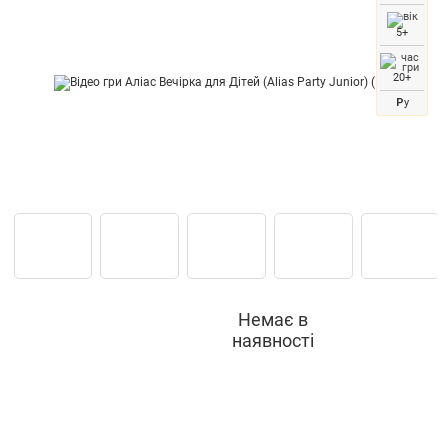
5+
20+
Р
у
Немає в
наявності