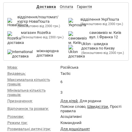
Доставка
Оплата
Гарантія
відділення/поштомат/
відділення УкрПошта
кур'єр НоваПошта
(безкоштовно від 2300 грн.)
(безкоштовно від 2300 грн.)
магазин Rozetka
самовивіз м. Київ
вул. І.Франка 12
(безкоштовно від 2300 грн.)
Uklon - швидка
доставка по Києву
міжнародна
(безкоштовно від 2300 грн.)
доставка
Мова:
Російська
Видавець:
Tactic
Максимальна кількість
6
гравців:
Мінімальна кількість
3
гравців:
Призначення:
Для дітей
, Для родини
Поясни слово,
Швидкі ігри
, Прості
Відпочинок та розваги:
правила
Розмови:
Асоціативні
Режим гри:
Командний
Розвивальні дитячі ігри:
Для дошкільнят