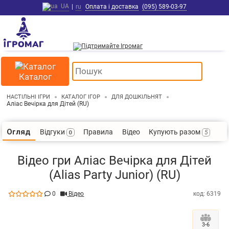
UA
|
ru
Оплата і доставка
(095) 589-03-97
Каталог
НАСТІЛЬНІ ІГРИ
КАТАЛОГ ІГОР
ДЛЯ ДОШКІЛЬНЯТ
Аліас Вечірка для Дітей (RU)
Відгуки
Правила
Відео
Купують разом
Огляд
0
5
Відео гри Аліас Вечірка для Дітей
(Alias ​​Party Junior) (RU)
0
Відео
код: 6319
3-6