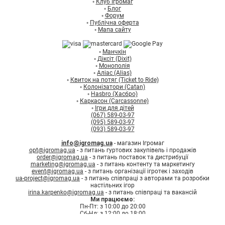
◦
Клуб Ігромаг
◦
Блог
◦
Форум
◦
Публічна оферта
◦
Мапа сайту
◦
Манчкін
◦
Діксіт (Dixit)
◦
Монополія
◦
Аліас (Alias)
◦
Квиток на потяг (Ticket to Ride)
◦
Колонізатори (Catan)
◦
Hasbro (Хасбро)
◦
Каркасон (Carcassonne)
◦
Ігри для дітей
(067) 589-03-97
(095) 589-03-97
(093) 589-03-97
info@igromag.ua
- магазин Ігромаг
opt@igromag.ua
- з питань гуртових закупівель і продажів
order@igromag.ua
- з питань поставок та дистрибуції
marketing@igromag.ua
- з питань контенту та маркетингу
event@igromag.ua
- з питань організації ігротек і заходів
ua-project@igromag.ua
- з питань співпраці з авторами та розробки
настільних ігор
irina.karpenko@igromag.ua
- з питань співпраці та вакансій
Ми працюємо:
Пн-Пт: з 10:00 до 20:00
Сб-Нд: з 12:00 до 18:00
7%
Знижка
на перше