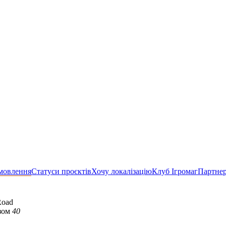
мовлення
Статуси проєктів
Хочу локалізацію
Клуб Ігромаг
Партне
Road
зом
40