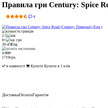
Правила гри Century: Spice R
4
2-5
8+
30-45
E
ng
1 999
1719
грн.
в наявності
Купити
Купити в 1 клік
Доставка
Оплата
Гарантія