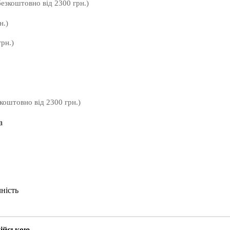
безкоштовно від 2300 грн.)
н.)
рн.)
зкоштовно від 2300 грн.)
а
чність
ійською