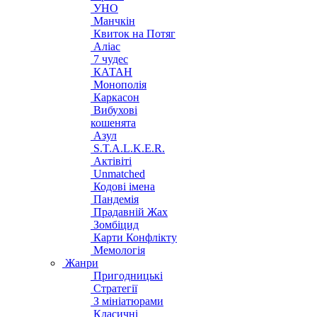
УНО
Манчкін
Квиток на Потяг
Аліас
7 чудес
КАТАН
Монополія
Каркасон
Вибухові
кошенята
Азул
S.T.A.L.K.E.R.
Актівіті
Unmatched
Кодові імена
Пандемія
Прадавній Жах
Зомбіцид
Карти Конфлікту
Мемологія
Жанри
Пригодницькі
Стратегії
З мініатюрами
Класичні