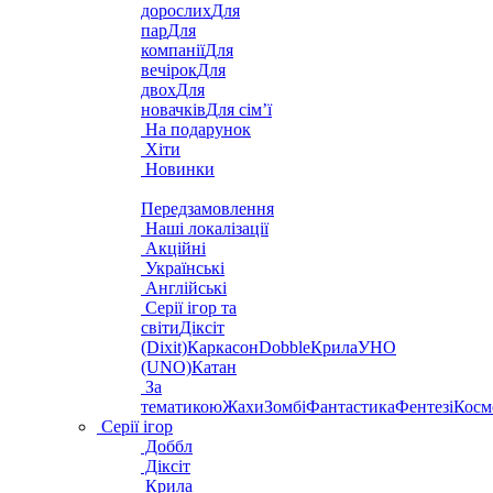
дорослих
Для
пар
Для
компанії
Для
вечірок
Для
двох
Для
новачків
Для сім’ї
На подарунок
Хіти
Новинки
Передзамовлення
Наші локалізації
Акційні
Українські
Англійські
Серії ігор та
світи
Діксіт
(Dixit)
Каркасон
Dobble
Крила
УНО
(UNO)
Катан
За
тематикою
Жахи
Зомбі
Фантастика
Фентезі
Косм
Серії ігор
Доббл
Діксіт
Крила