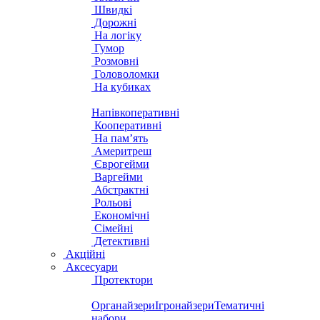
Швидкі
Дорожні
На логіку
Гумор
Розмовні
Головоломки
На кубиках
Напівкоперативні
Кооперативні
На пам’ять
Америтреш
Єврогейми
Варгейми
Абстрактні
Рольові
Економічні
Сімейні
Детективні
Акційні
Аксесуари
Протектори
Органайзери
Ігронайзери
Тематичні
набори