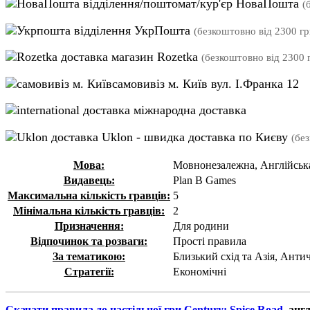
відділення/поштомат/кур'єр НоваПошта
(
відділення УкрПошта
(безкоштовно від 2300 гр
магазин Rozetka
(безкоштовно від 2300 г
самовивіз м. Київ вул. І.Франка 12
міжнародна доставка
Uklon - швидка доставка по Києву
(бе
Мова:
Мовнонезалежна, Англійськ
Видавець:
Plan B Games
Максимальна кількість гравців:
5
Мінімальна кількість гравців:
2
Призначення:
Для родини
Відпочинок та розваги:
Прості правила
За тематикою:
Близький схід та Азія, Анти
Стратегії:
Економічні
Скачати правила до настільної гри Century: Spice Road
англ