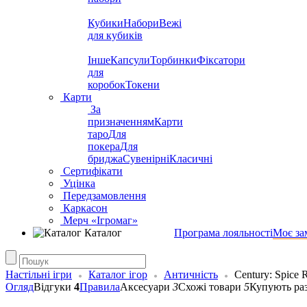
Кубики
Набори
Вежі
для кубиків
Інше
Капсули
Торбинки
Фіксатори
для
коробок
Токени
Карти
За
призначенням
Карти
таро
Для
покера
Для
бриджа
Сувенірні
Класичні
Сертифікати
Уцінка
Передзамовлення
Каркасон
Мерч «Ігромаг»
Каталог
Програма лояльності
Моє за
Настільні ігри
Каталог ігор
Античність
Century: Spice 
Огляд
Відгуки
4
Правила
Аксесуари
3
Схожі товари
5
Купують ра