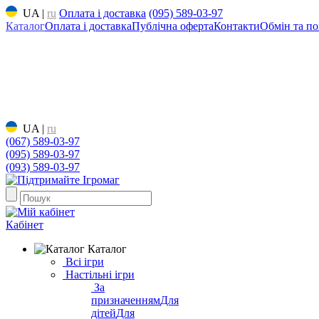
UA
|
ru
Оплата і доставка
(095) 589-03-97
Каталог
Оплата і доставка
Публічна оферта
Контакти
Обмін та по
UA
|
ru
(067) 589-03-97
(095) 589-03-97
(093) 589-03-97
Кабінет
Каталог
Всі ігри
Настільні ігри
За
призначенням
Для
дітей
Для